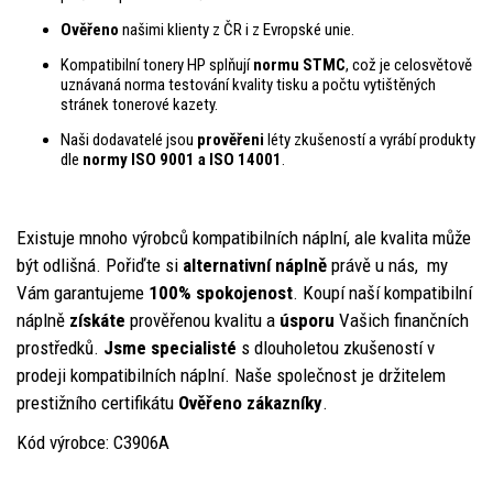
Ověřeno
našimi klienty z ČR i z Evropské unie.
Kompatibilní tonery HP splňují
normu STMC
, což je celosvětově
uznávaná norma testování kvality tisku a počtu vytištěných
stránek tonerové kazety.
Naši dodavatelé jsou
prověřeni
léty zkušeností a vyrábí produkty
dle
normy ISO 9001 a ISO 14001
.
Existuje mnoho výrobců kompatibilních náplní, ale kvalita může
být odlišná. Pořiďte si
alternativní nápln
ě
právě u nás, my
Vám garantujeme
100% spokojenost
. Koupí naší kompatibilní
náplně
získáte
prověřenou kvalitu a
úsporu
Vašich finančních
prostředků.
Jsme specialisté
s dlouholetou zkušeností v
prodeji kompatibilních náplní. Naše společnost je držitelem
prestižního certifikátu
Ověřeno zákazníky
.
Kód výrobce: C3906A