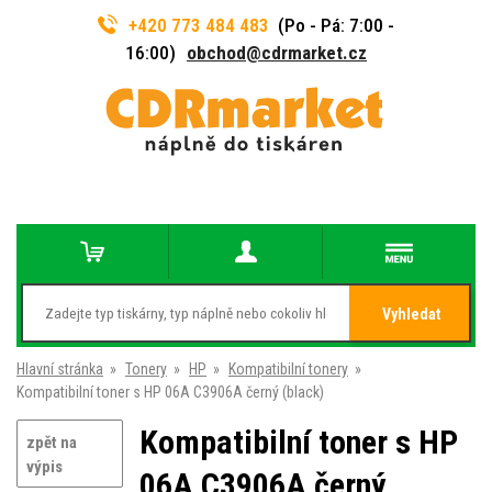
+420 773 484 483
(Po - Pá: 7:00 -
16:00)
obchod@cdrmarket.cz
Vyhledat
Hlavní stránka
»
Tonery
»
HP
»
Kompatibilní tonery
»
Kompatibilní toner s HP 06A C3906A černý (black)
Kompatibilní toner s HP
zpět na
výpis
06A C3906A černý