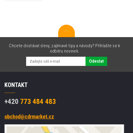
06A
C3906A
černý
(black)
Chcete dostávat slevy, zajímavé tipy a návody? Přihlašte se k
odběru novinek.
Odeslat
KONTAKT
+420
773 484 483
obchod@cdrmarket.cz