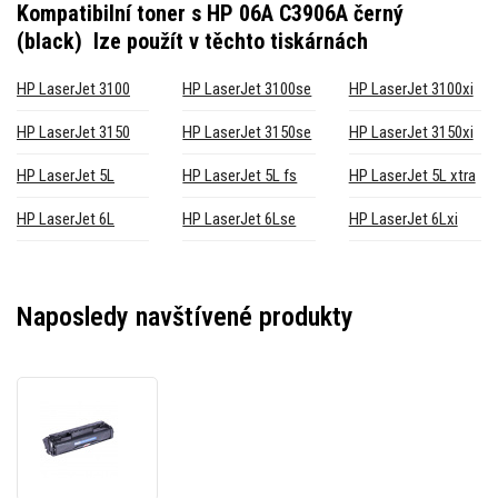
Kompatibilní toner s HP 06A C3906A černý
(black)
lze použít v těchto tiskárnách
HP LaserJet 3100
HP LaserJet 3100se
HP LaserJet 3100xi
HP LaserJet 3150
HP LaserJet 3150se
HP LaserJet 3150xi
HP LaserJet 5L
HP LaserJet 5L fs
HP LaserJet 5L xtra
HP LaserJet 6L
HP LaserJet 6Lse
HP LaserJet 6Lxi
Naposledy navštívené produkty
Kompatibilní
toner
s
HP