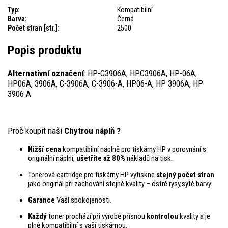
Typ:
Kompatibilní
Barva:
Černá
Počet stran [str.]:
2500
Popis produktu
Alternativní označení
: HP-C3906A, HPC3906A, HP-06A,
HP06A, 3906A, C-3906A, C-3906-A, HP06-A, HP 3906A, HP
3906 A
Proč koupit naši
Chytrou náplň ?
Nižší cena
kompatibilní náplně pro tiskárny HP v porovnání s
originální náplní,
ušetříte až 80%
nákladů na tisk.
Tonerová cartridge pro tiskárny HP vytiskne
stejný počet stran
jako originál při zachování stejné kvality – ostré rysy,syté barvy.
Garance
Vaší spokojenosti.
Každý
toner prochází při výrobě přísnou
kontrolou
kvality a je
plně kompatibilní s vaší tiskárnou.