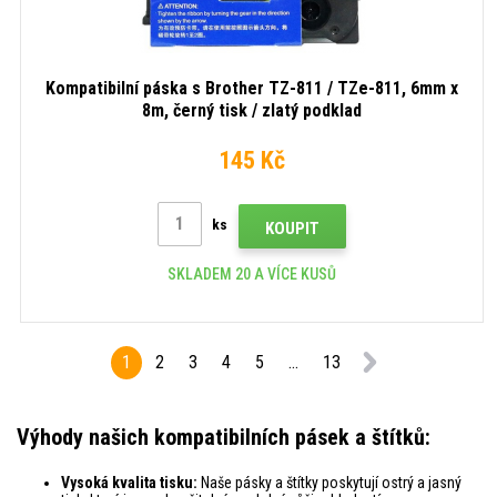
Kompatibilní páska s Brother TZ-811 / TZe-811, 6mm x
8m, černý tisk / zlatý podklad
145 Kč
ks
KOUPIT
SKLADEM 20 A VÍCE KUSŮ
1
2
3
4
5
...
13
Výhody našich kompatibilních pásek a štítků:
Vysoká kvalita tisku:
Naše pásky a štítky poskytují ostrý a jasný