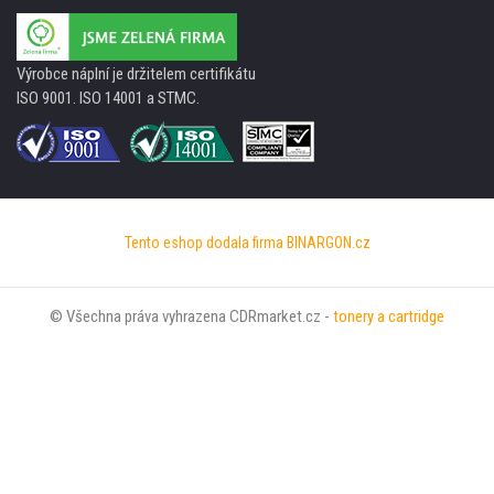
Výrobce náplní je držitelem certifikátu
ISO 9001. ISO 14001 a STMC.
Tento eshop dodala firma
BINARGON.cz
© Všechna práva vyhrazena CDRmarket.cz -
tonery a cartridge