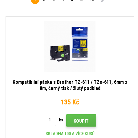
x
x
x
8m,
8m,
8m,
černý
černý
černý
tisk
tisk
tisk
/
/
/
bílý
bílý
bílý
podklad
podklad
podkl
Kompatibilní páska s Brother TZ-611 / TZe-611, 6mm x
8m, černý tisk / žlutý podklad
135 Kč
ks
KOUPIT
SKLADEM 100 A VÍCE KUSŮ