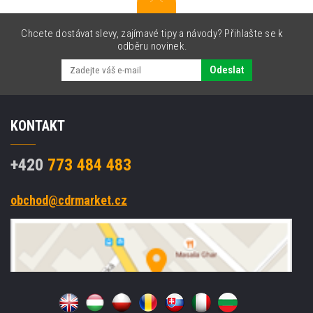
Chcete dostávat slevy, zajímavé tipy a návody? Přihlašte se k
odběru novinek.
Odeslat
KONTAKT
+420
773 484 483
obchod@cdrmarket.cz