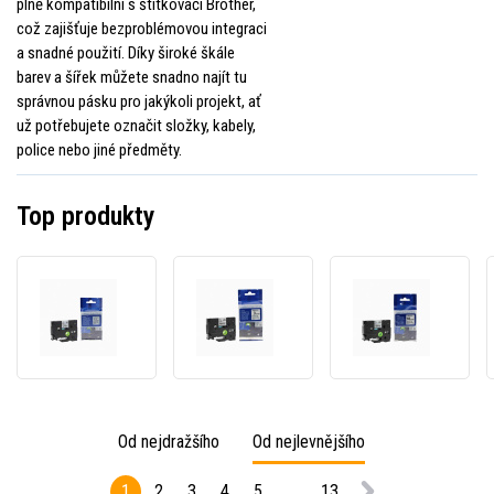
plně kompatibilní s štítkovači Brother,
což zajišťuje bezproblémovou integraci
a snadné použití. Díky široké škále
barev a šířek můžete snadno najít tu
správnou pásku pro jakýkoli projekt, ať
už potřebujete označit složky, kabely,
police nebo jiné předměty.
Top produkty
Kompatibilní
Kompatibilní
Kompat
páska
páska
páska
s
s
s
Brother
Brother
Broth
TZ-
TZ-
TZ-
231
221
241
/
/
/
Od nejdražšího
Od nejlevnějšího
TZe-
TZe-
TZe-
231,
221,
241,
1
2
3
4
5
...
13
12mm
9mm
18mm