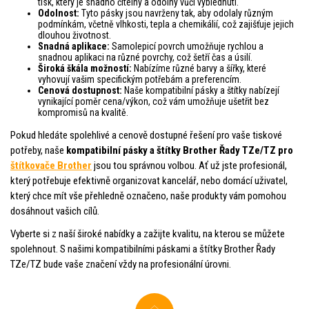
tisk, který je snadno čitelný a odolný vůči vyblednutí.
Odolnost:
Tyto pásky jsou navrženy tak, aby odolaly různým
podmínkám, včetně vlhkosti, tepla a chemikálií, což zajišťuje jejich
dlouhou životnost.
Snadná aplikace:
Samolepicí povrch umožňuje rychlou a
snadnou aplikaci na různé povrchy, což šetří čas a úsilí.
Široká škála možností:
Nabízíme různé barvy a šířky, které
vyhovují vašim specifickým potřebám a preferencím.
Cenová dostupnost:
Naše kompatibilní pásky a štítky nabízejí
vynikající poměr cena/výkon, což vám umožňuje ušetřit bez
kompromisů na kvalitě.
Pokud hledáte spolehlivé a cenově dostupné řešení pro vaše tiskové
potřeby, naše
kompatibilní pásky a štítky Brother Řady TZe/TZ pro
štítkovače Brother
jsou tou správnou volbou. Ať už jste profesionál,
který potřebuje efektivně organizovat kancelář, nebo domácí uživatel,
který chce mít vše přehledně označeno, naše produkty vám pomohou
dosáhnout vašich cílů.
Vyberte si z naší široké nabídky a zažijte kvalitu, na kterou se můžete
spolehnout. S našimi kompatibilními páskami a štítky Brother Řady
TZe/TZ bude vaše značení vždy na profesionální úrovni.