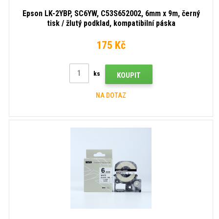
Epson LK-2YBP, SC6YW, C53S652002, 6mm x 9m, černý
tisk / žlutý podklad, kompatibilní páska
175 Kč
ks
KOUPIT
NA DOTAZ