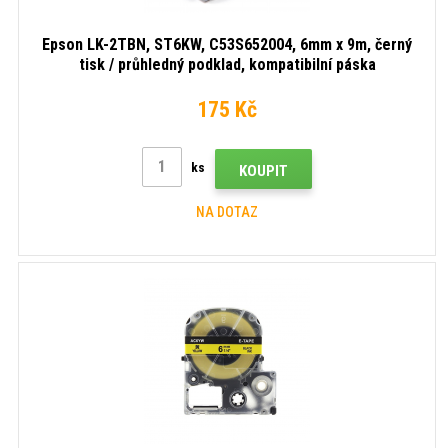
Epson LK-2TBN, ST6KW, C53S652004, 6mm x 9m, černý
tisk / průhledný podklad, kompatibilní páska
175 Kč
ks
KOUPIT
NA DOTAZ