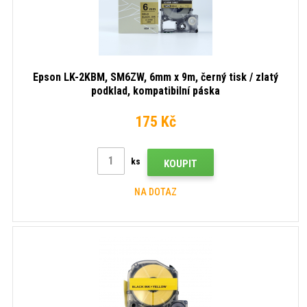
Epson LK-2KBM, SM6ZW, 6mm x 9m, černý tisk / zlatý
podklad, kompatibilní páska
175 Kč
ks
KOUPIT
NA DOTAZ