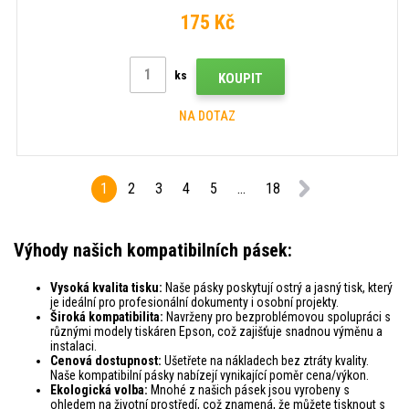
175 Kč
ks
KOUPIT
NA DOTAZ
1
2
3
4
5
...
18
Výhody našich kompatibilních pásek:
Vysoká kvalita tisku:
Naše pásky poskytují ostrý a jasný tisk, který
je ideální pro profesionální dokumenty i osobní projekty.
Široká kompatibilita:
Navrženy pro bezproblémovou spolupráci s
různými modely tiskáren Epson, což zajišťuje snadnou výměnu a
instalaci.
Cenová dostupnost:
Ušetřete na nákladech bez ztráty kvality.
Naše kompatibilní pásky nabízejí vynikající poměr cena/výkon.
Ekologická volba:
Mnohé z našich pásek jsou vyrobeny s
ohledem na životní prostředí, což znamená, že můžete tisknout s