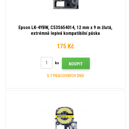
Epson LK-4YBW, C53S654014, 12 mm x 9 m žlutá,
extrémně lepivá kompatibilní páska
175 Kč
ks
KOUPIT
3-7 PRACOVNÍCH DNŮ