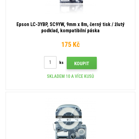
Epson LC-3YBP, SC9YW, 9mm x 8m, černý tisk / žlutý
podklad, kompatibilní páska
175 Kč
ks
KOUPIT
SKLADEM 10 A VÍCE KUSŮ