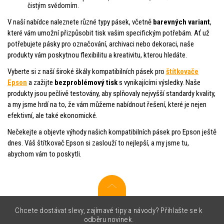
čistým svědomím.
V naší nabídce naleznete různé typy pásek, včetně
barevných variant
,
které vám umožní přizpůsobit tisk vašim specifickým potřebám. Ať už
potřebujete pásky pro označování, archivaci nebo dekoraci, naše
produkty vám poskytnou flexibilitu a kreativitu, kterou hledáte.
Vyberte si z naší široké škály kompatibilních pásek pro
štítkovače
Epson
a zažijte
bezproblémový tisk
s vynikajícími výsledky. Naše
produkty jsou pečlivě testovány, aby splňovaly nejvyšší standardy kvality,
a my jsme hrdí na to, že vám můžeme nabídnout řešení, které je nejen
efektivní, ale také ekonomické.
Nečekejte a objevte výhody našich kompatibilních pásek pro Epson ještě
dnes. Váš štítkovač Epson si zaslouží to nejlepší, a my jsme tu,
abychom vám to poskytli.
Chcete dostávat slevy, zajímavé tipy a návody? Přihlašte se k
odběru novinek.