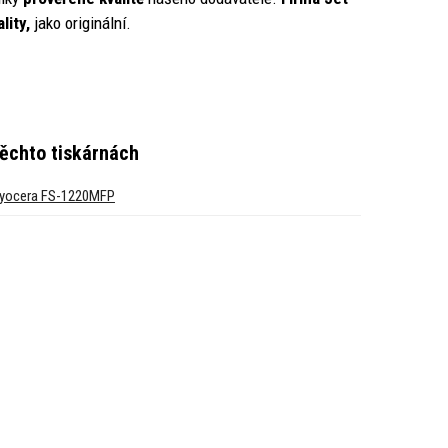
lity,
jako originální.
těchto tiskárnách
yocera FS-1220MFP