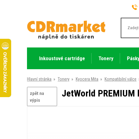
Inkoustové cartridge
Tonery
Pásky
Hlavní stránka
»
Tonery
»
Kyocera Mita
»
Kompatibilní válce
JetWorld PREMIUM k
zpět na
výpis