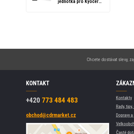
jednotka pro Kyocera
DK-1110 302M293012
Chcete dostávat slevy, za
KONTAKT
ZÁKAZN
Kontakty
+420
773 484 483
Rady, tipy
obchod@cdrmarket.cz
Dopravy a 
Velkoobch
Časté dot