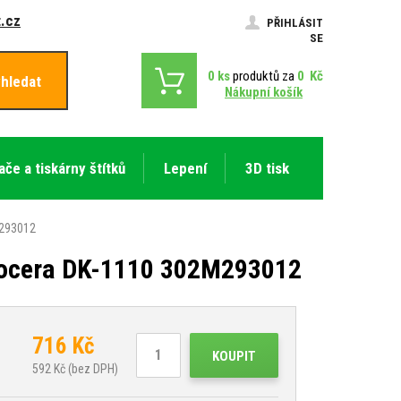
.cz
PŘIHLÁSIT
SE
0
ks
produktů za
0
Kč
hledat
Nákupní košík
ače a tiskárny štítků
Lepení
3D tisk
M293012
Kyocera DK-1110 302M293012
716
Kč
KOUPIT
592
Kč (bez DPH)