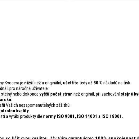
rny Kyocera je
nižší
než u originální,
ušetříte
tedy až
80 %
nákladů na tisk.
odná i pro náročné uživatele.
t stejný nebo dokonce
vyšší počet stran
než originál, při zachování
stejné kv
áruku.
fií Vašich nezapomenutelných zážitků.
ontrolou
kvality
.
stí a vyrábí produkty dle
normy ISO 9001, ISO 14001
a ISO 18001.
ou se lišit svou kvalitou. My Vám garantujeme
100% spokojenost
d