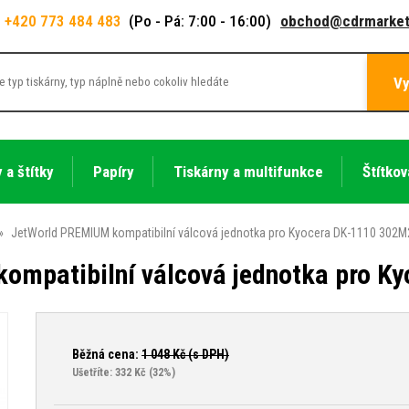
+420 773 484 483
(Po - Pá: 7:00 - 16:00)
obchod@cdrmarket
Vy
 a štítky
Papíry
Tiskárny a multifunkce
Štítkov
»
JetWorld PREMIUM kompatibilní válcová jednotka pro Kyocera DK-1110 302
ompatibilní válcová jednotka pro 
Běžná cena:
1 048
Kč (s DPH)
Ušetříte: 332 Kč
(32%)