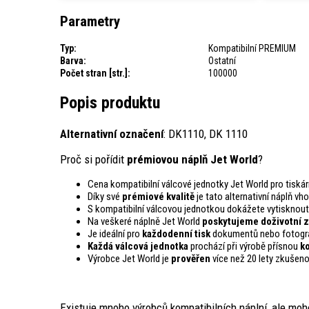
Parametry
Typ:
Kompatibilní PREMIUM
Barva:
Ostatní
Počet stran [str.]:
100000
Popis produktu
Alternativní označení
: DK1110, DK 1110
Proč si pořídit
prémiovou náplň Jet World
?
Cena kompatibilní válcové jednotky Jet World pro tiská
Díky své
prémiové kvalitě
je tato alternativní náplň vh
S kompatibilní válcovou jednotkou dokážete vytisknou
Na veškeré náplně Jet World
poskytujeme doživotní z
Je ideální pro
každodenní tisk
dokumentů nebo fotogra
Každá válcová jednotka
prochází při výrobě přísnou
k
Výrobce Jet World je
prověřen
více než 20 lety zkušeno
Existuje mnoho výrobců kompatibilních náplní, ale moh