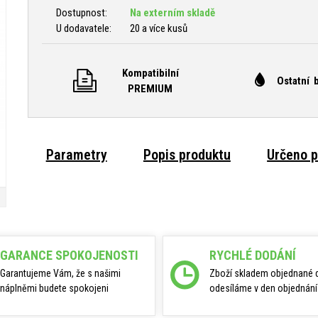
Dostupnost:
Na externím skladě
U dodavatele:
20 a více kusů
Kompatibilní
Ostatní 
PREMIUM
Parametry
Popis produktu
Určeno p
GARANCE SPOKOJENOSTI
RYCHLÉ DODÁNÍ
Garantujeme Vám, že s našimi
Zboží skladem objednané 
náplněmi budete spokojeni
odesíláme v den objednání