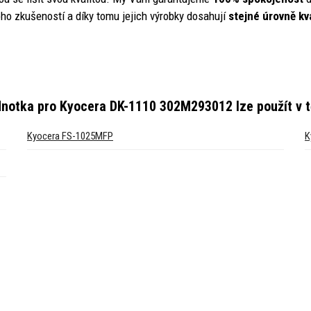
ho zkušeností a díky tomu jejich výrobky dosahují
stejné úrovně kva
ednotka pro Kyocera DK-1110 302M293012
lze použít v 
Kyocera FS-1025MFP
K