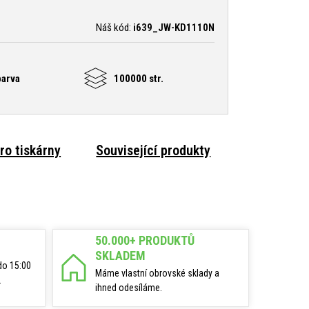
Náš kód:
i639_JW-KD1110N
barva
100000 str.
ro tiskárny
Související produkty
50.000+ PRODUKTŮ
SKLADEM
do 15:00
Máme vlastní obrovské sklady a
.
ihned odesíláme.