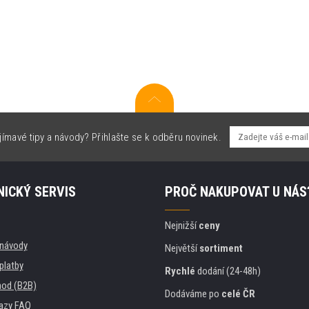
jímavé tipy a návody? Přihlašte se k odběru novinek.
ICKÝ SERVIS
PROČ NAKUPOVAT U NÁS
Nejnižší
ceny
, návody
Největší
sortiment
platby
Rychlé
dodání (24-48h)
od (B2B)
Dodáváme po
celé ČR
azy FAQ