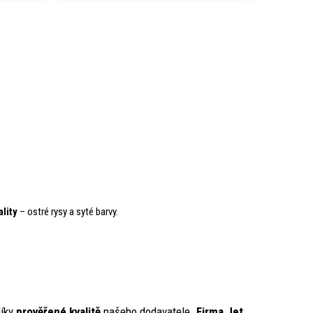
ality
– ostré rysy a syté barvy.
íky
prověřené kvalitě
našeho dodavatele.
Firma Jet