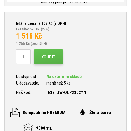
Obrázky jsou pouze ilustrační.
Běžná cena:
2 108
Kč (s DPH)
Ušetříte: 590 Kč
(28%)
1 518
Kč
1 255
Kč (bez DPH)
KOUPIT
Dostupnost:
Na externím skladě
U dodavatele:
méně než 5 ks
Náš kód:
i639_JW-OLP3302YN
Kompatibilní PREMIUM
Žlutá barva
9000 str.