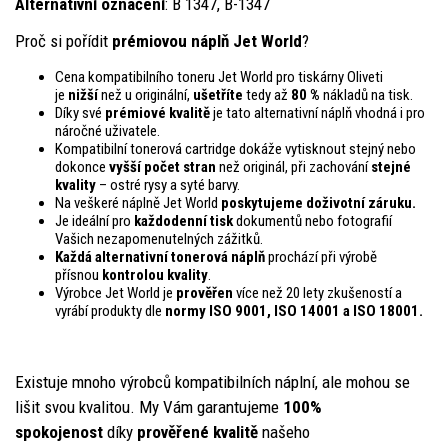
Alternativní označení
: B 1347, B-1347
Proč si pořídit
prémiovou náplň Jet World
?
Cena kompatibilního toneru Jet World pro tiskárny Oliveti
je
nižší
než u originální,
ušetříte
tedy až
80 %
nákladů na tisk.
Díky své
prémiové kvalitě
je tato alternativní náplň vhodná i pro
náročné uživatele.
Kompatibilní tonerová cartridge dokáže vytisknout stejný nebo
dokonce
vyšší počet stran
než originál, při zachování
stejné
kvality
– ostré rysy a syté barvy.
Na veškeré náplně Jet World
poskytujeme doživotní záruku.
Je ideální pro
každodenní tisk
dokumentů nebo fotografií
Vašich nezapomenutelných zážitků.
Každá alternativní tonerová náplň
prochází při výrobě
přísnou
kontrolou
kvality
.
Výrobce Jet World je
prověřen
více než 20 lety zkušeností a
vyrábí produkty dle
normy ISO 9001, ISO 14001
a ISO 18001.
Existuje mnoho výrobců kompatibilních náplní, ale mohou se
lišit svou kvalitou. My Vám garantujeme
100%
spokojenost
díky
prověřené kvalitě
našeho