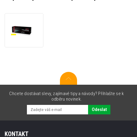
JetWorld
PREMIUM
kompatibilní
toner
pro
Olivetti
B1347
žlutý
(yellow)
Chcete dostávat slevy, zajímavé tipy a návody? Přihlašte se k
odběru novinek.
Odeslat
KONTAKT