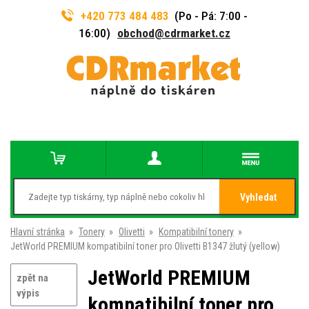
+420 773 484 483
(Po - Pá: 7:00 -
16:00)
obchod@cdrmarket.cz
Vyhledat
Hlavní stránka
»
Tonery
»
Olivetti
»
Kompatibilní tonery
»
JetWorld PREMIUM kompatibilní toner pro Olivetti B1347 žlutý (yellow)
JetWorld PREMIUM
zpět na
výpis
kompatibilní toner pro