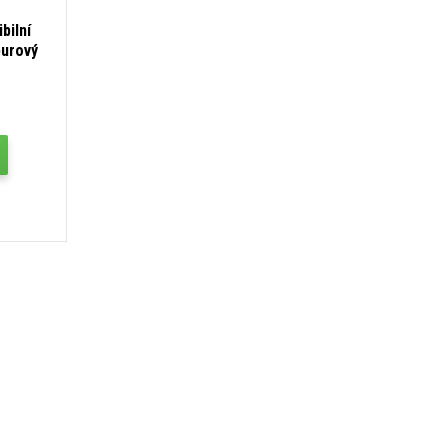
bilní
purový