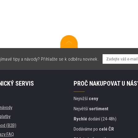
jímavé tipy a návody? Přihlašte se k odběru novinek.
ICKÝ SERVIS
PROČ NAKUPOVAT U NÁS
Nejnižší
ceny
, návody
Největší
sortiment
platby
Rychlé
dodání (24-48h)
od (B2B)
Dodáváme po
celé ČR
azy FAQ