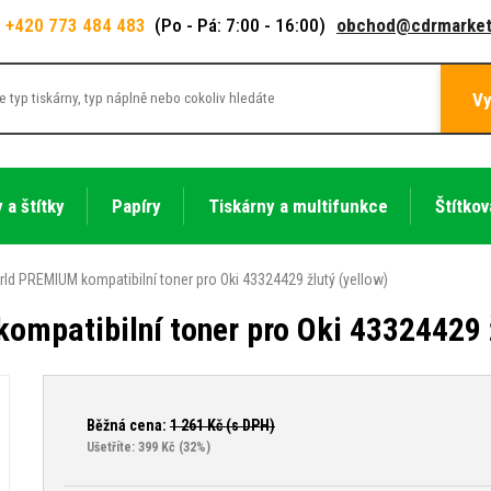
+420 773 484 483
(Po - Pá: 7:00 - 16:00)
obchod@cdrmarket
Vy
 a štítky
Papíry
Tiskárny a multifunkce
Štítkov
ld PREMIUM kompatibilní toner pro Oki 43324429 žlutý (yellow)
mpatibilní toner pro Oki 43324429 ž
Běžná cena:
1 261
Kč (s DPH)
Ušetříte: 399 Kč
(32%)