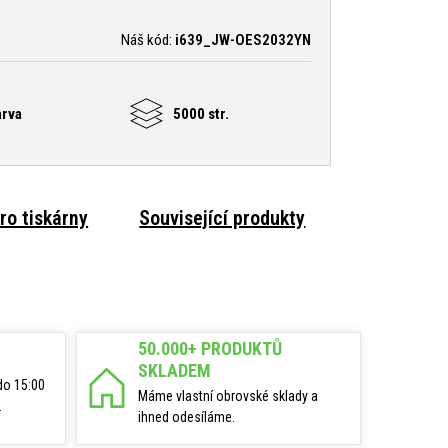
Náš kód:
i639_JW-OES2032YN
arva
5000 str.
ro tiskárny
Související produkty
50.000+ PRODUKTŮ
SKLADEM
do 15:00
Máme vlastní obrovské sklady a
.
ihned odesíláme.