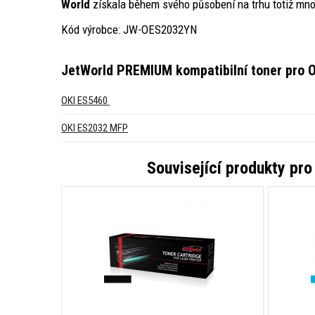
World
získala během svého působení na trhu totiž mno
Kód výrobce: JW-OES2032YN
JetWorld PREMIUM kompatibilní toner pro O
OKI ES5460
OKI ES2032 MFP
Související produkty pr