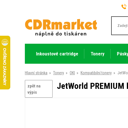
Inkoustové cartridge
Tonery
Pásky
Hlavní stránka
»
Tonery
»
OKI
»
Kompatibilní tonery
»
JetWor
JetWorld PREMIUM ko
zpět na
výpis