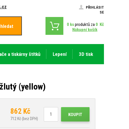
.cz
PŘIHLÁSIT
SE
0
ks
produktů za
0
Kč
hledat
Nákupní košík
ače a tiskárny štítků
Lepení
3D tisk
lutý (yellow)
862
Kč
KOUPIT
712
Kč (bez DPH)