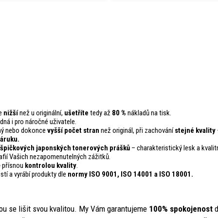
je
nižší
než u originální,
ušetříte
tedy až
80 %
nákladů na tisk.
odná i pro náročné uživatele.
ejný nebo dokonce
vyšší počet stran
než originál, při zachování
stejné kvality
áruku.
 špičkových japonských tonerových prášků
– charakteristický lesk a kvalitn
fií Vašich nezapomenutelných zážitků.
ě přísnou
kontrolou
kvality
.
stí a vyrábí produkty dle
normy ISO 9001, ISO 14001
a ISO 18001.
ou se lišit svou kvalitou. My Vám garantujeme
100% spokojenost
d