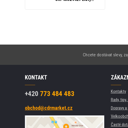
(yellow)
Chcete dostávat slevy, za
KONTAKT
ZÁKAZN
Kontakty
+420
773 484 483
Rady, tipy
obchod@cdrmarket.cz
Dopravy a 
Velkoobch
Časté dot