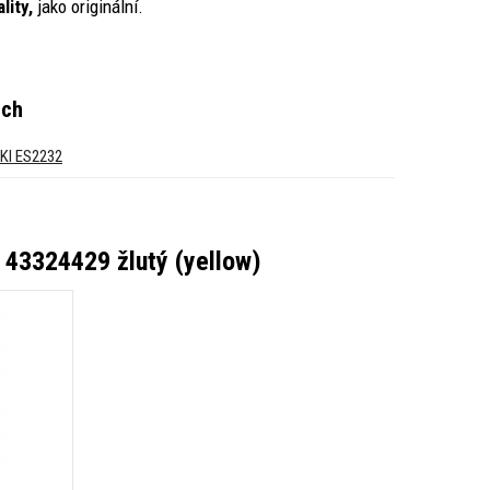
lity,
jako originální.
ách
KI ES2232
 43324429 žlutý (yellow)