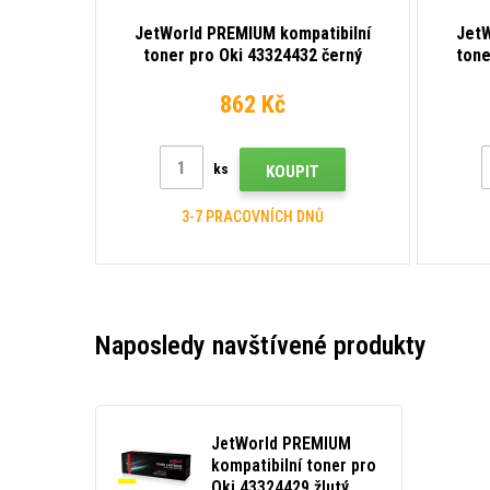
JetWorld PREMIUM kompatibilní
JetW
toner pro Oki 43324432 černý
tone
(black)
862 Kč
ks
KOUPIT
3-7 PRACOVNÍCH DNŮ
Naposledy navštívené produkty
JetWorld PREMIUM
kompatibilní toner pro
Oki 43324429 žlutý