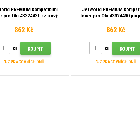
orld PREMIUM kompatibilní
JetWorld PREMIUM kompati
r pro Oki 43324431 azurový
toner pro Oki 43324430 pur
(cyan)
(magenta)
862 Kč
862 Kč
ks
ks
KOUPIT
KOUPIT
3-7 PRACOVNÍCH DNŮ
3-7 PRACOVNÍCH DNŮ