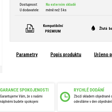
Dostupnost:
Na externím skladě
U dodavatele:
méně než 5 ks
Kompatibilní
Žlutá b
PREMIUM
Parametry
Popis produktu
Určeno p
GARANCE SPOKOJENOSTI
RYCHLÉ DODÁNÍ
Garantujeme Vám, že s našimi
Zboží skladem objednané 
náplněmi budete spokojeni
odesíláme v den objednání