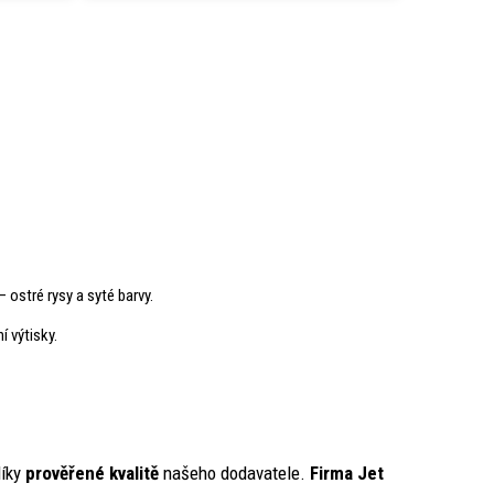
– ostré rysy a syté barvy.
í výtisky.
íky
prověřené kvalitě
našeho dodavatele.
Firma Jet