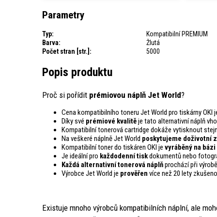
Parametry
Typ:
Kompatibilní PREMIUM
Barva:
Žlutá
Počet stran [str.]:
5000
Popis produktu
Proč si pořídit
prémiovou náplň Jet World
?
Cena kompatibilního toneru Jet World pro tiskárny OKI 
Díky své
prémiové kvalitě
je tato alternativní náplň vh
Kompatibilní tonerová cartridge dokáže vytisknout st
Na veškeré náplně Jet World
poskytujeme doživotní z
Kompatibilní toner do tiskáren OKI je
vyráběný na bázi
Je ideální pro
každodenní tisk
dokumentů nebo fotogra
Každá alternativní tonerová náplň
prochází při výrob
Výrobce Jet World je
prověřen
více než 20 lety zkušeno
Existuje mnoho výrobců kompatibilních náplní, ale moh