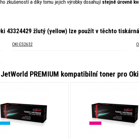
ho zkušeností a díky tomu jejich výrobky dosahují
stejné úrovně kva
ki 43324429 žlutý (yellow)
lze použít v těchto tiskárn
OKI ES2632
O
o
JetWorld PREMIUM kompatibilní toner pro Oki