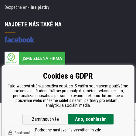
Bezpečné
on-line platby
NAJDETE NÁS TAKÉ NA
Výrobce náplní je držitelem certifikátu
Cookies a GDPR
ISO 9001. ISO 14001 a STMC.
Tato webová stránka používá cookies. S vaším souhlasem používáme
cookies a další identifikátory pro analytiku, měření výkonu reklam,
personalizaci obsahu a personalizovanou reklamu. Informace o
používání webu můžeme sdílet s našimi partnery pro reklamu,
analytiku a sociální média.
Tvorba a pronájem eshopů
BINARGON.cz
Zamítnout vše
Ano, souhlasím
Podrobné nastavení s vysvětlením zde
Soukromí
© Všechna práva vyhrazena CDRmarket.cz -
tonery a cartridge