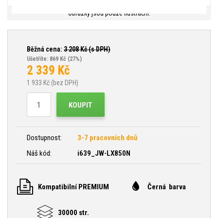
Obrázky jsou pouze ilustrační.
Běžná cena:
3 208
Kč (s DPH)
Ušetříte: 869 Kč
(27%)
2 339
Kč
1 933
Kč (bez DPH)
KOUPIT
Dostupnost:
3-7 pracovních dnů
Náš kód:
i639_JW-LX850N
Kompatibilní PREMIUM
Černá barva
30000 str.