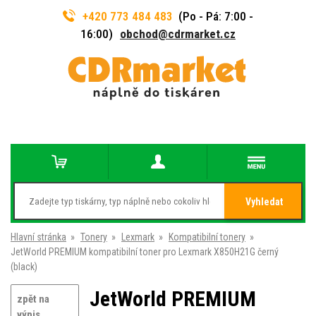
+420 773 484 483
(Po - Pá: 7:00 -
16:00)
obchod@cdrmarket.cz
Vyhledat
Hlavní stránka
»
Tonery
»
Lexmark
»
Kompatibilní tonery
»
JetWorld PREMIUM kompatibilní toner pro Lexmark X850H21G černý
(black)
JetWorld PREMIUM
zpět na
výpis