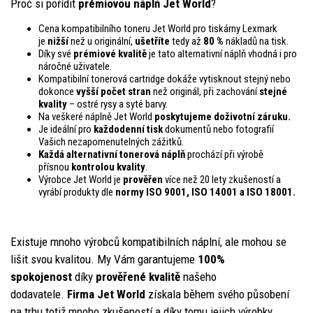
Proč si pořídit
prémiovou náplň Jet World
?
Cena kompatibilního toneru Jet World pro tiskárny Lexmark
je
nižší
než u originální,
ušetříte
tedy až
80 %
nákladů na tisk.
Díky své
prémiové kvalitě
je tato alternativní náplň vhodná i pro
náročné uživatele.
Kompatibilní tonerová cartridge dokáže vytisknout stejný nebo
dokonce
vyšší počet stran
než originál, při zachování
stejné
kvality
– ostré rysy a syté barvy.
Na veškeré náplně Jet World
poskytujeme doživotní záruku.
Je ideální pro
každodenní tisk
dokumentů nebo fotografií
Vašich nezapomenutelných zážitků.
Každá alternativní tonerová náplň
prochází při výrobě
přísnou
kontrolou
kvality
.
Výrobce Jet World je
prověřen
více než 20 lety zkušeností a
vyrábí produkty dle
normy ISO 9001, ISO 14001
a ISO 18001.
Existuje mnoho výrobců kompatibilních náplní, ale mohou se
lišit svou kvalitou. My Vám garantujeme
100%
spokojenost
díky
prověřené kvalitě
našeho
dodavatele.
Firma Jet World
získala během svého působení
na trhu totiž mnoho zkušeností a díky tomu jejich výrobky