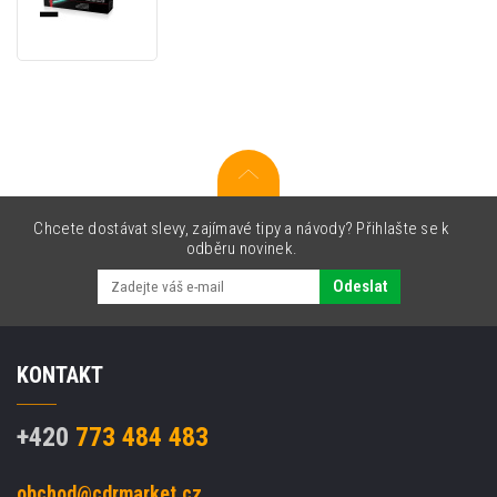
kompatibilní
toner
pro
Lexmark
X850H21G
černý
(black)
Chcete dostávat slevy, zajímavé tipy a návody? Přihlašte se k
odběru novinek.
Odeslat
KONTAKT
+420
773 484 483
obchod@cdrmarket.cz