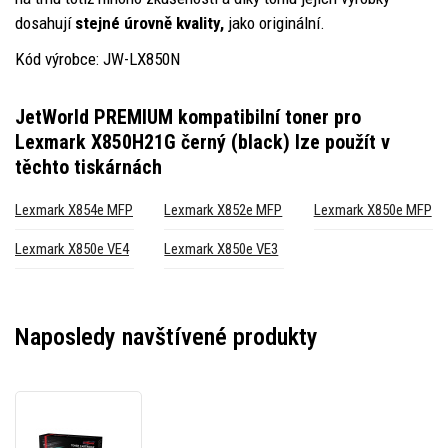
dosahují
stejné úrovně kvality,
jako originální.
Kód výrobce: JW-LX850N
JetWorld PREMIUM kompatibilní toner pro
Lexmark X850H21G černý (black)
lze použít v
těchto tiskárnách
Lexmark X854e MFP
Lexmark X852e MFP
Lexmark X850e MFP
Lexmark X850e VE4
Lexmark X850e VE3
Naposledy navštívené produkty
JetWorld
PREMIUM