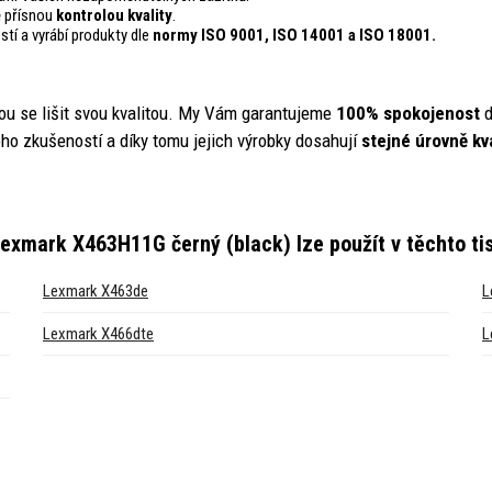
ě přísnou
kontrolou
kvality
.
stí a vyrábí produkty dle
normy ISO 9001, ISO 14001
a ISO 18001.
ou se lišit svou kvalitou. My Vám garantujeme
100% spokojenost
d
ho zkušeností a díky tomu jejich výrobky dosahují
stejné úrovně kva
Lexmark X463H11G černý (black)
lze použít v těchto t
Lexmark X463de
L
Lexmark X466dte
L