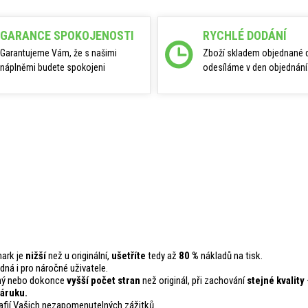
GARANCE SPOKOJENOSTI
RYCHLÉ DODÁNÍ
Garantujeme Vám, že s našimi
Zboží skladem objednané 
náplněmi budete spokojeni
odesíláme v den objednání
mark je
nižší
než u originální,
ušetříte
tedy až
80 %
nákladů na tisk.
odná i pro náročné uživatele.
ejný nebo dokonce
vyšší počet stran
než originál, při zachování
stejné kvality
áruku.
fií Vašich nezapomenutelných zážitků.