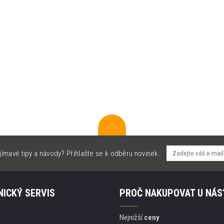
jímavé tipy a návody? Přihlašte se k odběru novinek.
ICKÝ SERVIS
PROČ NAKUPOVAT U NÁS
Nejnižší
ceny