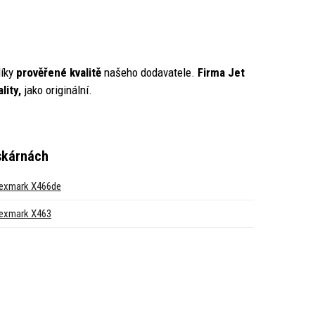
íky
prověřené kvalitě
našeho dodavatele.
Firma Jet
lity,
jako originální.
iskárnách
exmark X466de
exmark X463