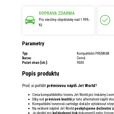
DOPRAVA ZDARMA
Pro všechny objednávky nad 1.999,-
Kč
Parametry
Typ:
Kompatibilní PREMIUM
Barva:
Černá
Počet stran [str.]:
9000
Popis produktu
Proč si pořídit
prémiovou náplň Jet World
?
Cena kompatibilního toneru Jet World pro tiskárny Lex
Díky své
prémiové kvalitě
je tato alternativní náplň vh
Kompatibilní tonerová cartridge dokáže vytisknout st
Na veškeré náplně Jet World
poskytujeme doživotní z
Je ideální pro
každodenní tisk
dokumentů nebo fotogra