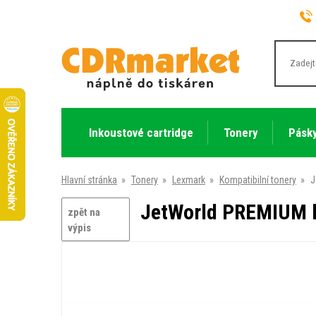
Inkoustové cartridge
Tonery
Pásky
Hlavní stránka
»
Tonery
»
Lexmark
»
Kompatibilní tonery
»
J
JetWorld PREMIUM k
zpět na
výpis