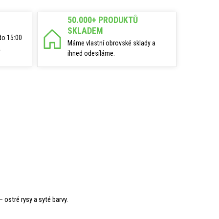
50.000+ PRODUKTŮ
SKLADEM
do 15:00
Máme vlastní obrovské sklady a
.
ihned odesíláme.
– ostré rysy a syté barvy.