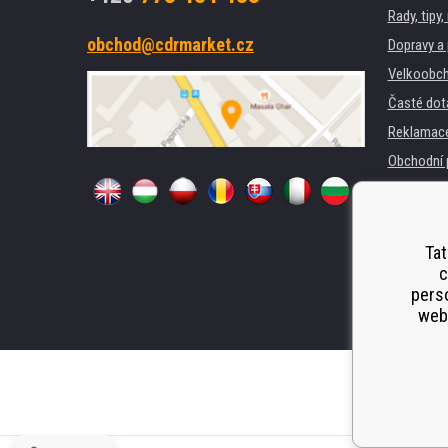
Rady, tipy
obchod@cdrmarket.cz
Dopravy a 
Velkoobch
Časté dot
Reklamac
Obchodní 
GDPR
Pro firmy 
Pronájem 
Tat
c
Náhradní p
perso
Odstoupen
webu