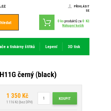
.cz
PŘIHLÁSIT
SE
0
ks
produktů za
0
Kč
hledat
Nákupní košík
ače a tiskárny štítků
Lepení
3D tisk
H11G černý (black)
1 350
Kč
KOUPIT
1 116
Kč (bez DPH)