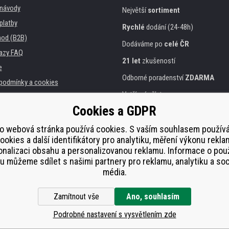
, návody
Největší
sortiment
platby
Rychlé
dodání (24-48h)
od (B2B)
Dodáváme po
celé ČR
azy FAQ
21 let
zkušeností
e
Odborné poradenství
ZDARMA
podmínky a cookies
Vstřícný přístup
Cookies a GDPR
Zlatý
certifikát
Heureka
a instituce
tiskáren
o webová stránka používá cookies. S vaším souhlasem použí
Bezpečné
on-line platby
ookies a další identifikátory pro analytiku, měření výkonu rekla
lnění
nalizaci obsahu a personalizovanou reklamu. Informace o pou
í od smlouvy
 můžeme sdílet s našimi partnery pro reklamu, analytiku a soc
média.
Zamítnout vše
Ano, souhlasím
Podrobné nastavení s vysvětlením zde