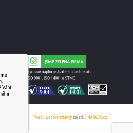
Výrobce náplní je držitelem certifikátu
váme
ISO 9001. ISO 14001 a STMC.
m,
žívání
iální
Tvorbu webové stránky
zajistil
BINARGON.cz