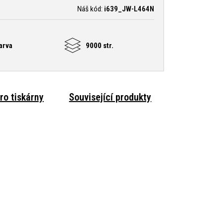
Náš kód:
i639_JW-L464N
arva
9000 str.
ro tiskárny
Související produkty