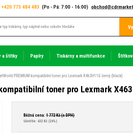
+420 773 484 483
(Po - Pá: 7:00 - 16:00)
obchod@cdrmarket
Vy
 a štítky
Papíry
Tiskárny a multifunkce
Štítkov
etWorld PREMIUM kompatibilní toner pro Lexmark X463H11G černý (black)
ompatibilní toner pro Lexmark X463
Běžná cena:
1 772
Kč (s DPH)
Ušetříte: 422 Kč
(24%)