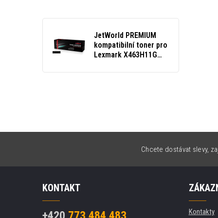
JetWorld PREMIUM
kompatibilní toner pro
Lexmark X463H11G
černý (black)
Chcete dostávat slevy, za
KONTAKT
ZÁKAZN
Kontakty
+420
773 484 483