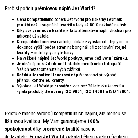
Proč si pořídit
prémiovou náplň Jet World
?
Cena kompatibilního toneru Jet World pro tiskárny Lexmark
je
nižší
než u originální,
ušetříte
tedy až
80 %
nákladů na tisk.
Díky své
prémiové kvalitě
je tato alternativní náplň vhodná i pro
náročné uživatele.
Kompatibilní tonerová cartridge dokáže vytisknout stejný nebo
dokonce
vyšší počet stran
než originál, při zachování
stejné
kvality
– ostré rysy a syté barvy.
Na veškeré náplně Jet World
poskytujeme doživotní záruku.
Je ideální pro
každodenní tisk
dokumentů nebo fotografií
Vašich nezapomenutelných zážitků.
Každá alternativní tonerová náplň
prochází při výrobě
přísnou
kontrolou
kvality
.
Výrobce Jet World je
prověřen
více než 20 lety zkušeností a
vyrábí produkty dle
normy ISO 9001, ISO 14001
a ISO 18001.
Existuje mnoho výrobců kompatibilních náplní, ale mohou se
lišit svou kvalitou. My Vám garantujeme
100%
spokojenost
díky
prověřené kvalitě
našeho
dodavatele.
Firma Jet World
získala během svého působení