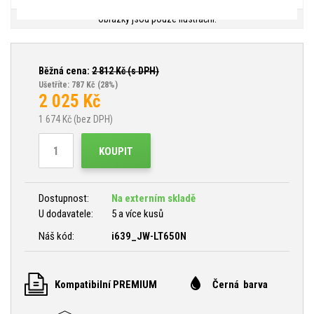
Obrázky jsou pouze ilustrační.
Běžná cena:
2 812
Kč (s DPH)
Ušetříte: 787 Kč
(28%)
2 025
Kč
1 674
Kč (bez DPH)
KOUPIT
Dostupnost:
Na externím skladě
U dodavatele:
5 a více kusů
Náš kód:
i639_JW-LT650N
Kompatibilní PREMIUM
Černá barva