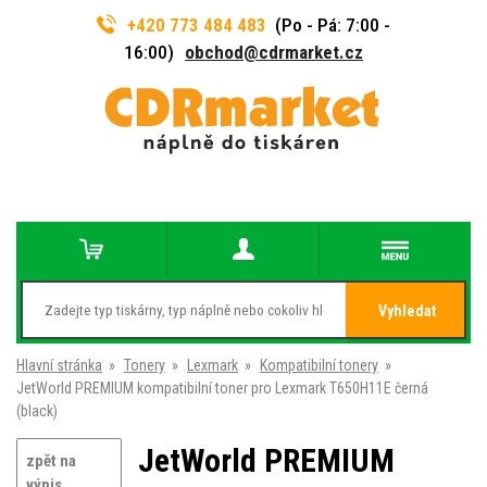
+420 773 484 483
(Po - Pá: 7:00 -
16:00)
obchod@cdrmarket.cz
Vyhledat
Hlavní stránka
»
Tonery
»
Lexmark
»
Kompatibilní tonery
»
JetWorld PREMIUM kompatibilní toner pro Lexmark T650H11E černá
(black)
JetWorld PREMIUM
zpět na
výpis