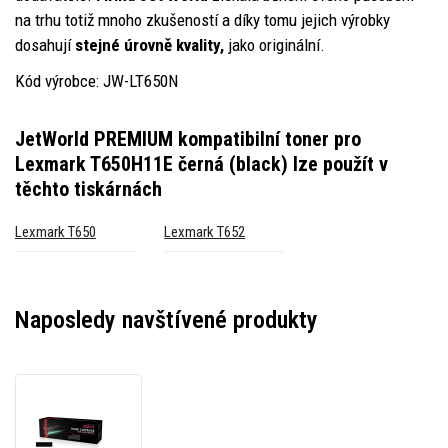
na trhu totiž mnoho zkušeností a díky tomu jejich výrobky
dosahují
stejné úrovně kvality,
jako originální.
Kód výrobce: JW-LT650N
JetWorld PREMIUM kompatibilní toner pro
Lexmark T650H11E černá (black)
lze použít v
těchto tiskárnách
Lexmark T650
Lexmark T652
Naposledy navštívené produkty
JetWorld
PREMIUM