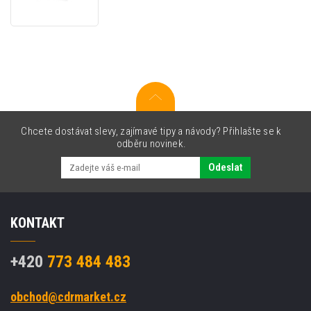
kompatibilní
toner
pro
Lexmark
T650H11E
černá
(black)
Chcete dostávat slevy, zajímavé tipy a návody? Přihlašte se k
odběru novinek.
Odeslat
KONTAKT
+420
773 484 483
obchod@cdrmarket.cz