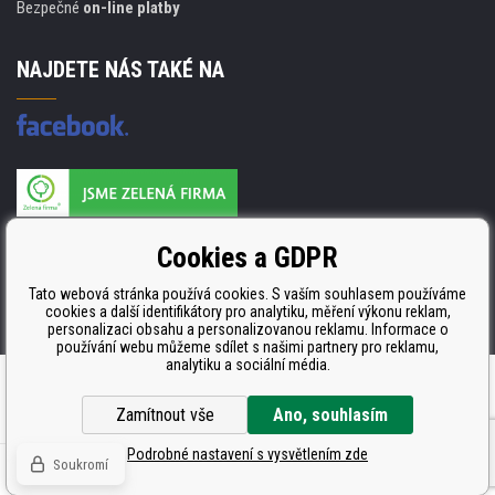
Bezpečné
on-line platby
NAJDETE NÁS TAKÉ NA
Výrobce náplní je držitelem certifikátu
Cookies a GDPR
ISO 9001. ISO 14001 a STMC.
Tato webová stránka používá cookies. S vaším souhlasem používáme
cookies a další identifikátory pro analytiku, měření výkonu reklam,
personalizaci obsahu a personalizovanou reklamu. Informace o
používání webu můžeme sdílet s našimi partnery pro reklamu,
analytiku a sociální média.
Tvorbu webové stránky
zajistil
BINARGON.cz
Zamítnout vše
Ano, souhlasím
Podrobné nastavení s vysvětlením zde
Soukromí
© Všechna práva vyhrazena CDRmarket.cz -
tonery a cartridge