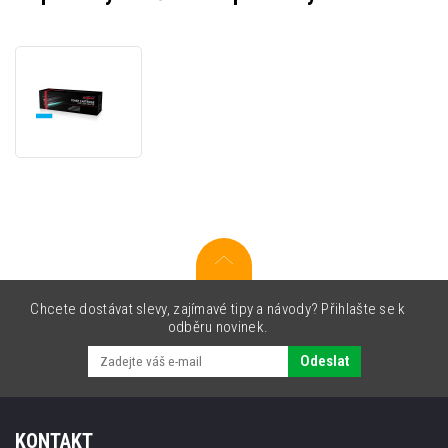
JetWorld
PREMIUM
kompatibilní
toner
pro
Lexmark
C544X1CG
azurová
(cyan)
Chcete dostávat slevy, zajímavé tipy a návody? Přihlašte se k
odběru novinek.
Odeslat
KONTAKT