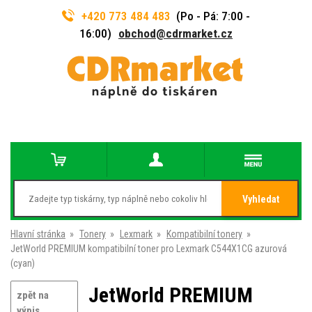
+420 773 484 483
(Po - Pá: 7:00 -
16:00)
obchod@cdrmarket.cz
Vyhledat
Hlavní stránka
»
Tonery
»
Lexmark
»
Kompatibilní tonery
»
JetWorld PREMIUM kompatibilní toner pro Lexmark C544X1CG azurová
(cyan)
JetWorld PREMIUM
zpět na
výpis