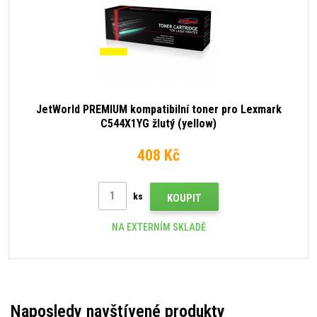
JetWorld PREMIUM kompatibilní toner pro Lexmark
C544X1YG žlutý (yellow)
408 Kč
ks
KOUPIT
NA EXTERNÍM SKLADĚ
Naposledy navštívené produkty