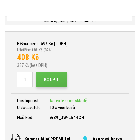
Obrázky jsou pouze ilustrační.
Běžná cena:
596
Kč (s DPH)
Ušetříte: 188 Kč
(32%)
408
Kč
337
Kč (bez DPH)
KOUPIT
Dostupnost:
Na externím skladě
U dodavatele:
10 a více kusů
Náš kód:
i639_JW-L544CN
Kompatibilní PREMIUM
Azurová barva