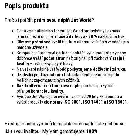
Popis produktu
Proč si pořídit
prémiovou náplň Jet World
?
Cena kompatibilního toneru Jet World pro tiskárny Lexmark
je
nižší
než u originální,
ušetříte
tedy až
80 %
nákladů na tisk.
Díky své
prémiové kvalitě
je tato alternativní náplň vhodná i pro
náročné uživatele.
Kompatibilní tonerová cartridge dokáže vytisknout stejný nebo
dokonce
vyšší počet stran
než originál, při zachování
stejné
kvality
– ostré rysy a syté barvy.
Na veškeré náplně Jet World
poskytujeme doživotní záruku.
Je ideální pro
každodenní tisk
dokumentů nebo fotografií
Vašich nezapomenutelných zážitků.
Každá alternativní tonerová náplň
prochází při výrobě
přísnou
kontrolou
kvality
.
Výrobce Jet World je
prověřen
více než 20 lety zkušeností a
vyrábí produkty dle
normy ISO 9001, ISO 14001
a ISO 18001.
Existuje mnoho výrobců kompatibilních náplní, ale mohou se
lišit svou kvalitou. My Vám garantujeme
100%