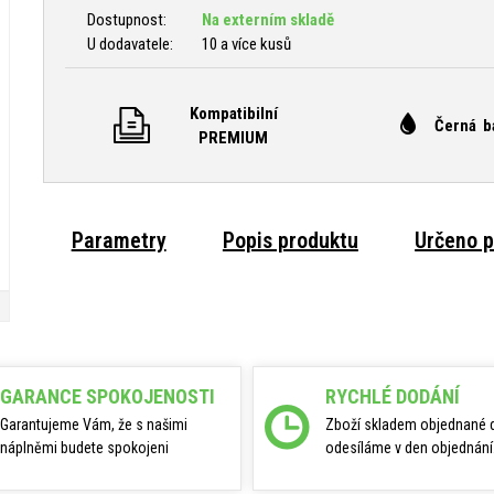
Dostupnost:
Na externím skladě
U dodavatele:
10 a více kusů
Kompatibilní
Černá b
PREMIUM
Parametry
Popis produktu
Určeno p
GARANCE SPOKOJENOSTI
RYCHLÉ DODÁNÍ
Garantujeme Vám, že s našimi
Zboží skladem objednané 
náplněmi budete spokojeni
odesíláme v den objednání