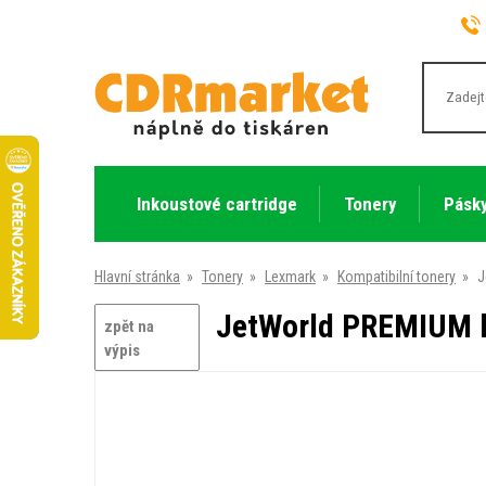
Inkoustové cartridge
Tonery
Pásky
Hlavní stránka
»
Tonery
»
Lexmark
»
Kompatibilní tonery
»
J
JetWorld PREMIUM ko
zpět na
výpis