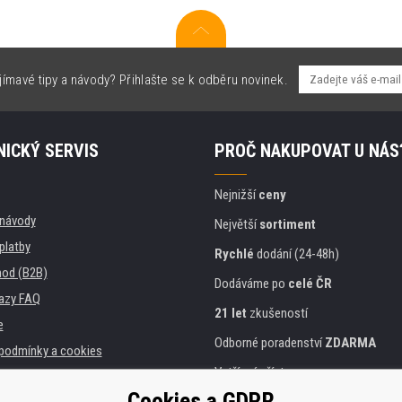
jímavé tipy a návody? Přihlašte se k odběru novinek.
ICKÝ SERVIS
PROČ NAKUPOVAT U NÁS
Nejnižší
ceny
, návody
Největší
sortiment
platby
Rychlé
dodání (24-48h)
od (B2B)
Dodáváme po
celé ČR
azy FAQ
21 let
zkušeností
e
Odborné poradenství
ZDARMA
podmínky a cookies
Vstřícný přístup
Cookies a GDPR