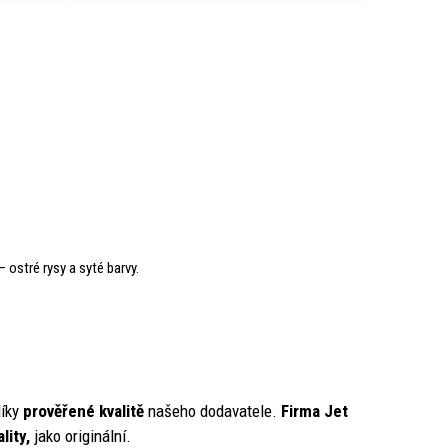
– ostré rysy a syté barvy.
íky
prověřené kvalitě
našeho dodavatele.
Firma Jet
lity,
jako originální.