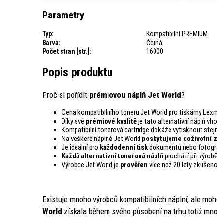
Parametry
Typ:
Kompatibilní PREMIUM
Barva:
Černá
Počet stran [str.]:
16000
Popis produktu
Proč si pořídit
prémiovou náplň Jet World
?
Cena kompatibilního toneru Jet World pro tiskárny Lex
Díky své
prémiové kvalitě
je tato alternativní náplň vh
Kompatibilní tonerová cartridge dokáže vytisknout st
Na veškeré náplně Jet World
poskytujeme doživotní z
Je ideální pro
každodenní tisk
dokumentů nebo fotogra
Každá alternativní tonerová náplň
prochází při výrob
Výrobce Jet World je
prověřen
více než 20 lety zkušeno
Existuje mnoho výrobců kompatibilních náplní, ale moh
World
získala během svého působení na trhu totiž mno