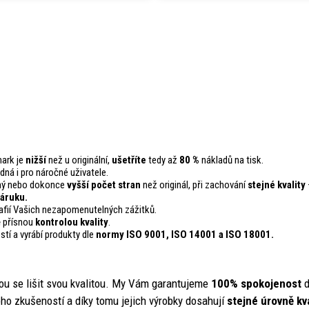
mark je
nižší
než u originální,
ušetříte
tedy až
80 %
nákladů na tisk.
odná i pro náročné uživatele.
ejný nebo dokonce
vyšší počet stran
než originál, při zachování
stejné kvality
áruku.
fií Vašich nezapomenutelných zážitků.
ě přísnou
kontrolou
kvality
.
stí a vyrábí produkty dle
normy ISO 9001, ISO 14001
a ISO 18001.
ou se lišit svou kvalitou. My Vám garantujeme
100% spokojenost
d
ho zkušeností a díky tomu jejich výrobky dosahují
stejné úrovně kva