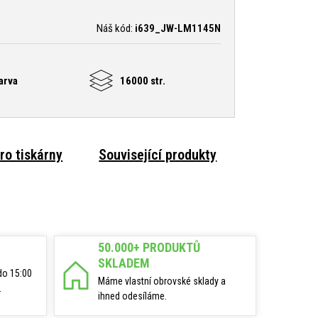
Náš kód:
i639_JW-LM1145N
arva
16000 str.
ro tiskárny
Související produkty
50.000+ PRODUKTŮ
SKLADEM
do 15:00
Máme vlastní obrovské sklady a
.
ihned odesíláme.