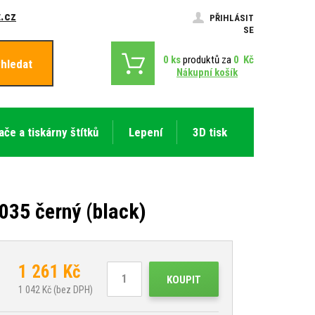
.cz
PŘIHLÁSIT
SE
0
ks
produktů za
0
Kč
hledat
Nákupní košík
ače a tiskárny štítků
Lepení
3D tisk
35 černý (black)
1 261
Kč
KOUPIT
1 042
Kč (bez DPH)