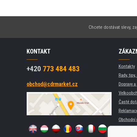
Chcete dostávat slevy, za
KONTAKT
ZÁKAZN
Kontakty
+420
773 484 483
Rady, tipy
obchod@cdrmarket.cz
Dopravy a 
Velkoobch
Časté dot
Reklamac
Obchodní 
GDPR