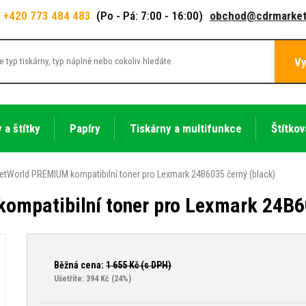
+420 773 484 483
(Po - Pá: 7:00 - 16:00)
obchod@cdrmarket
Vy
 a štítky
Papíry
Tiskárny a multifunkce
Štítkov
etWorld PREMIUM kompatibilní toner pro Lexmark 24B6035 černý (black)
mpatibilní toner pro Lexmark 24B60
Běžná cena:
1 655
Kč (s DPH)
Ušetříte: 394 Kč
(24%)