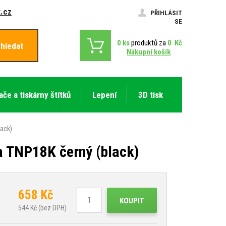
.cz
PŘIHLÁSIT
SE
0
ks
produktů za
0
Kč
hledat
Nákupní košík
ače a tiskárny štítků
Lepení
3D tisk
lack)
a TNP18K černý (black)
658
Kč
KOUPIT
544
Kč (bez DPH)