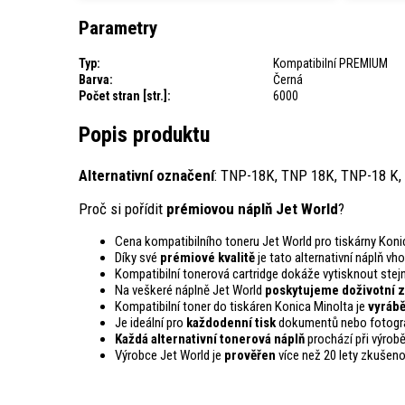
Parametry
Typ:
Kompatibilní PREMIUM
Barva:
Černá
Počet stran [str.]:
6000
Popis produktu
Alternativní označení
: TNP-18K, TNP 18K, TNP-18 K,
Proč si pořídit
prémiovou náplň Jet World
?
Cena kompatibilního toneru Jet World pro tiskárny Koni
Díky své
prémiové kvalitě
je tato alternativní náplň vh
Kompatibilní tonerová cartridge dokáže vytisknout st
Na veškeré náplně Jet World
poskytujeme doživotní z
Kompatibilní toner do tiskáren Konica Minolta je
vyrábě
Je ideální pro
každodenní tisk
dokumentů nebo fotogra
Každá alternativní tonerová náplň
prochází při výrob
Výrobce Jet World je
prověřen
více než 20 lety zkušeno