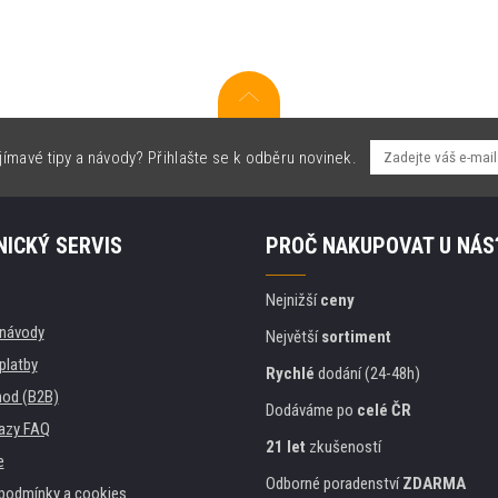
jímavé tipy a návody? Přihlašte se k odběru novinek.
ICKÝ SERVIS
PROČ NAKUPOVAT U NÁS
Nejnižší
ceny
, návody
Největší
sortiment
platby
Rychlé
dodání (24-48h)
od (B2B)
Dodáváme po
celé ČR
azy FAQ
21 let
zkušeností
e
Odborné poradenství
ZDARMA
podmínky a cookies