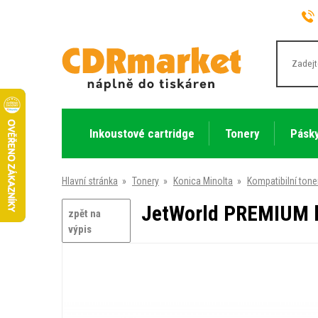
Inkoustové cartridge
Tonery
Pásky
Hlavní stránka
»
Tonery
»
Konica Minolta
»
Kompatibilní tone
JetWorld PREMIUM ko
zpět na
výpis