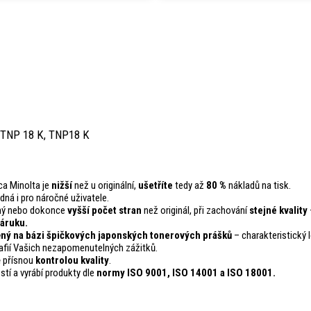
 TNP 18 K, TNP18 K
ca Minolta je
nižší
než u originální,
ušetříte
tedy až
80 %
nákladů na tisk.
odná i pro náročné uživatele.
ejný nebo dokonce
vyšší počet stran
než originál, při zachování
stejné kvality
áruku.
ný na bázi špičkových japonských tonerových prášků
– charakteristický le
fií Vašich nezapomenutelných zážitků.
ě přísnou
kontrolou
kvality
.
stí a vyrábí produkty dle
normy ISO 9001, ISO 14001
a ISO 18001.