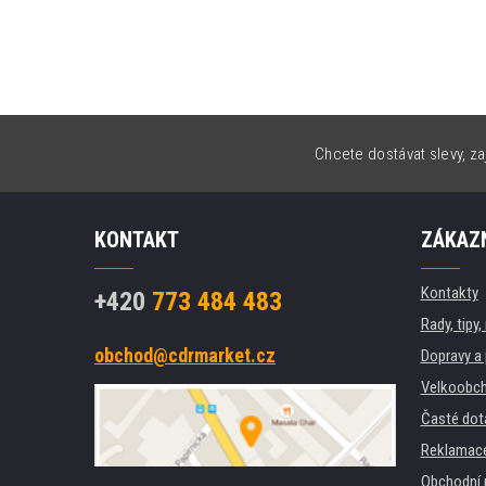
Chcete dostávat slevy, za
KONTAKT
ZÁKAZN
Kontakty
+420
773 484 483
Rady, tipy
obchod@cdrmarket.cz
Dopravy a 
Velkoobch
Časté dot
Reklamac
Obchodní 