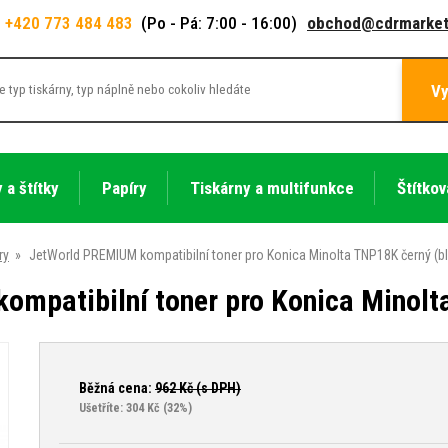
+420 773 484 483
(Po - Pá: 7:00 - 16:00)
obchod@cdrmarket
Vy
 a štítky
Papíry
Tiskárny a multifunkce
Štítkov
ry
»
JetWorld PREMIUM kompatibilní toner pro Konica Minolta TNP18K černý (b
mpatibilní toner pro Konica Minolt
Běžná cena:
962
Kč (s DPH)
Ušetříte: 304 Kč
(32%)