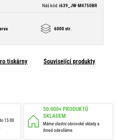
Náš kód:
i639_JW-M4750BR
arva
6000 str.
ro tiskárny
Související produkty
50.000+ PRODUKTŮ
SKLADEM
do 15:00
Máme vlastní obrovské sklady a
.
ihned odesíláme.