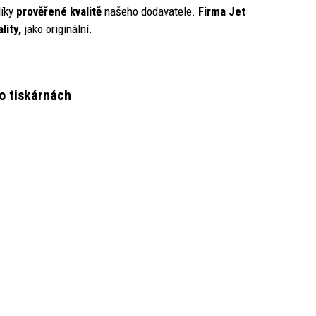
íky
prověřené kvalitě
našeho dodavatele.
Firma Jet
lity,
jako originální.
to tiskárnách