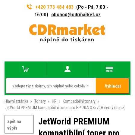
+420 773 484 483
(Po - Pá: 7:00 -
16:00)
obchod@cdrmarket.cz
Vyhledat
Hlavní stránka
»
Tonery
»
HP
»
Kompatibilní tonery
»
JetWorld PREMIUM kompatibilní toner pro HP 70A Q7570A černý (black)
JetWorld PREMIUM
zpět na
výpis
kompatibilní toner pro