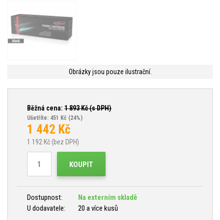
Obrázky jsou pouze ilustrační.
Běžná cena:
1 893
Kč (s DPH)
Ušetříte: 451 Kč
(24%)
1 442
Kč
1 192
Kč (bez DPH)
KOUPIT
Dostupnost:
Na externím skladě
U dodavatele:
20 a více kusů