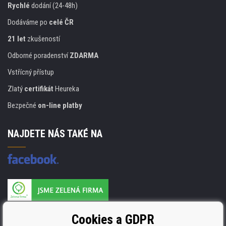
Rychlé
dodání (24-48h)
Dodáváme po
celé ČR
21 let
zkušeností
Odborné poradenství
ZDARMA
Vstřícný přístup
Zlatý
certifikát
Heureka
Bezpečné
on-line platby
NAJDETE NÁS TAKÉ NA
Výrobce náplní je držitelem certifikátu
Cookies a GDPR
ISO 9001. ISO 14001 a STMC.