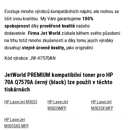
Existuje mnoho výrobců kompatibilních náplní, ale mohou se
lišit svou kvalitou. My Vám garantujeme
100%
spokojenost
díky
prověřené kvalitě
našeho
dodavatele.
Firma Jet World
získala během svého působení
na trhu totiž mnoho zkušeností a díky tomu jejich výrobky
dosahují
stejné úrovně kvality,
jako originální.
Kód výrobce: JW-H7570AN
JetWorld PREMIUM kompatibilní toner pro HP
70A Q7570A černý (black)
lze použít v těchto
tiskárnách
HP LaserJet M5025
HP LaserJet
HP LaserJet
M5035MFP
M5035X MFP
HP LaserJet
M5035XS MFP