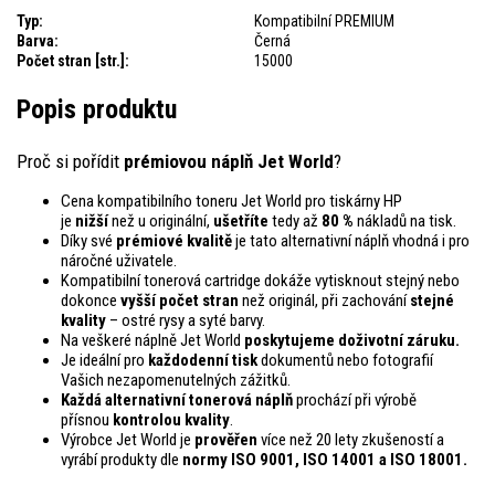
Typ:
Kompatibilní PREMIUM
Barva:
Černá
Počet stran [str.]:
15000
Popis produktu
Proč si pořídit
prémiovou náplň Jet World
?
Cena kompatibilního toneru Jet World pro tiskárny HP
je
nižší
než u originální,
ušetříte
tedy až
80 %
nákladů na tisk.
Díky své
prémiové kvalitě
je tato alternativní náplň vhodná i pro
náročné uživatele.
Kompatibilní tonerová cartridge dokáže vytisknout stejný nebo
dokonce
vyšší počet stran
než originál, při zachování
stejné
kvality
– ostré rysy a syté barvy.
Na veškeré náplně Jet World
poskytujeme doživotní záruku.
Je ideální pro
každodenní tisk
dokumentů nebo fotografií
Vašich nezapomenutelných zážitků.
Každá alternativní tonerová náplň
prochází při výrobě
přísnou
kontrolou
kvality
.
Výrobce Jet World je
prověřen
více než 20 lety zkušeností a
vyrábí produkty dle
normy ISO 9001, ISO 14001
a ISO 18001.