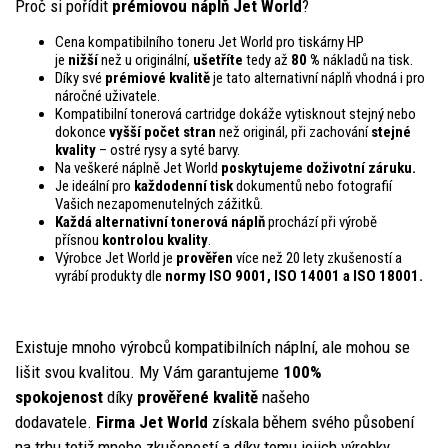
Proč si pořídit
prémiovou náplň Jet World
?
Cena kompatibilního toneru Jet World pro tiskárny HP
je
nižší
než u originální,
ušetříte
tedy až
80 %
nákladů na tisk.
Díky své
prémiové kvalitě
je tato alternativní náplň vhodná i pro
náročné uživatele.
Kompatibilní tonerová cartridge dokáže vytisknout stejný nebo
dokonce
vyšší počet stran
než originál, při zachování
stejné
kvality
– ostré rysy a syté barvy.
Na veškeré náplně Jet World
poskytujeme doživotní záruku.
Je ideální pro
každodenní tisk
dokumentů nebo fotografií
Vašich nezapomenutelných zážitků.
Každá alternativní tonerová náplň
prochází při výrobě
přísnou
kontrolou
kvality
.
Výrobce Jet World je
prověřen
více než 20 lety zkušeností a
vyrábí produkty dle
normy ISO 9001, ISO 14001
a ISO 18001.
Existuje mnoho výrobců kompatibilních náplní, ale mohou se
lišit svou kvalitou. My Vám garantujeme
100%
spokojenost
díky
prověřené kvalitě
našeho
dodavatele.
Firma Jet World
získala během svého působení
na trhu totiž mnoho zkušeností a díky tomu jejich výrobky