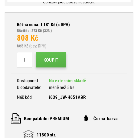
Obrázky jsou pouze ilustrační.
Běžná cena:
1 181
Kč (s DPH)
Ušetříte: 373 Kč
(32%)
808
Kč
668
Kč (bez DPH)
KOUPIT
Dostupnost:
Na externím skladě
U dodavatele:
méně než 5 ks
Náš kód:
i639_JW-H651ABR
Kompatibilní PREMIUM
Černá barva
11500 str.