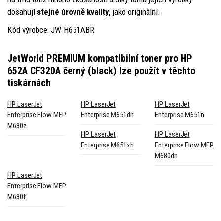
dosahují
stejné úrovně kvality,
jako originální.
Kód výrobce: JW-H651ABR
JetWorld PREMIUM kompatibilní toner pro HP
652A CF320A černý (black)
lze použít v těchto
tiskárnách
HP LaserJet
HP LaserJet
HP LaserJet
Enterprise Flow MFP
Enterprise M651dn
Enterprise M651n
M680z
HP LaserJet
HP LaserJet
Enterprise M651xh
Enterprise Flow MFP
M680dn
HP LaserJet
Enterprise Flow MFP
M680f