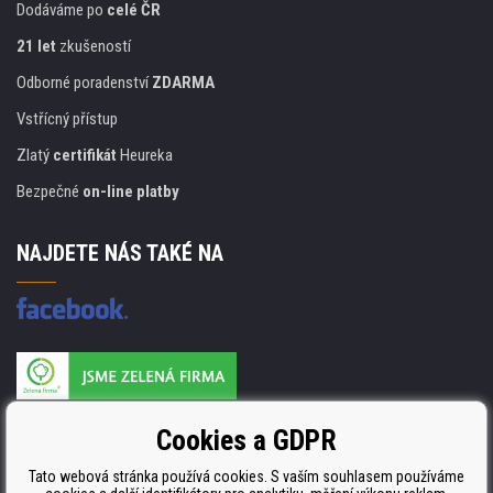
Dodáváme po
celé ČR
21 let
zkušeností
Odborné poradenství
ZDARMA
Vstřícný přístup
Zlatý
certifikát
Heureka
Bezpečné
on-line platby
NAJDETE NÁS TAKÉ NA
Výrobce náplní je držitelem certifikátu
Cookies a GDPR
ISO 9001. ISO 14001 a STMC.
Tato webová stránka používá cookies. S vaším souhlasem používáme