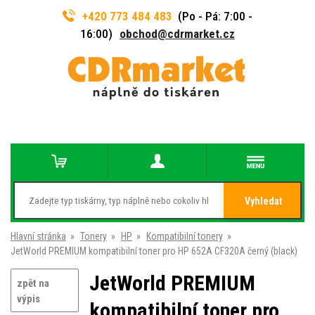
+420 773 484 483
(Po - Pá: 7:00 -
16:00)
obchod@cdrmarket.cz
Vyhledat
Hlavní stránka
»
Tonery
»
HP
»
Kompatibilní tonery
»
JetWorld PREMIUM kompatibilní toner pro HP 652A CF320A černý (black)
JetWorld PREMIUM
zpět na
výpis
kompatibilní toner pro