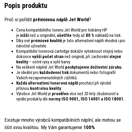
Popis produktu
Proč si pořídit
prémiovou náplň Jet World
?
Cena kompatibilního toneru Jet World pro tiskárny HP
je
nižší
než u originální,
ušetříte
tedy až
80 %
nákladů na tisk.
Díky své
prémiové kvalitě
je tato alternativní náplň vhodná i pro
náročné uživatele.
Kompatibilní tonerová cartridge dokáže vytisknout stejný nebo
dokonce
vyšší počet stran
než originál, při zachování
stejné
kvality
– ostré rysy a syté barvy.
Na veškeré náplně Jet World
poskytujeme doživotní záruku.
Je ideální pro
každodenní tisk
dokumentů nebo fotografií
Vašich nezapomenutelných zážitků.
Každá alternativní tonerová náplň
prochází při výrobě
přísnou
kontrolou
kvality
.
Výrobce Jet World je
prověřen
více než 20 lety zkušeností a
vyrábí produkty dle
normy ISO 9001, ISO 14001
a ISO 18001.
Existuje mnoho výrobců kompatibilních náplní, ale mohou se
lišit svou kvalitou. My Vám garantujeme
100%