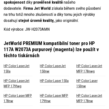
spokojenost
díky
prověřené kvalitě
našeho
dodavatele.
Firma Jet World
získala během svého působení
na trhu totiž mnoho zkušeností a díky tomu jejich výrobky
dosahují
stejné úrovně kvality,
jako originální.
Kód výrobce: JW-H2073AMN
JetWorld PREMIUM kompatibilní toner pro HP
117A W2073A purpurový (magenta)
lze použít v
těchto tiskárnách
HP Color LaserJet
HP Color LaserJet
HP Color LaserJet
150a
150nw
MFP 178nwg
HP Color LaserJet
HP Color Laser 150a
HP Color Laser
MFP 179fwg
150nw
HP Color Laser MFP
HP Color Laser MFP
HP Color LaserJet
178nw
179fnw
MFP 178nw