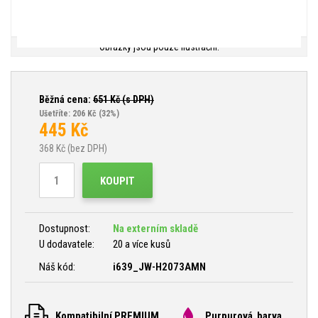
Obrázky jsou pouze ilustrační.
Běžná cena:
651
Kč (s DPH)
Ušetříte: 206 Kč
(32%)
445
Kč
368
Kč (bez DPH)
KOUPIT
Dostupnost:
Na externím skladě
U dodavatele:
20 a více kusů
Náš kód:
i639_JW-H2073AMN
Kompatibilní PREMIUM
Purpurová barva