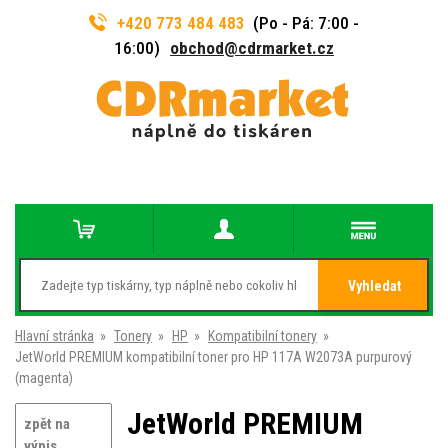
+420 773 484 483
(Po - Pá: 7:00 -
16:00)
obchod@cdrmarket.cz
Vyhledat
Hlavní stránka
»
Tonery
»
HP
»
Kompatibilní tonery
»
JetWorld PREMIUM kompatibilní toner pro HP 117A W2073A purpurový
(magenta)
JetWorld PREMIUM
zpět na
výpis