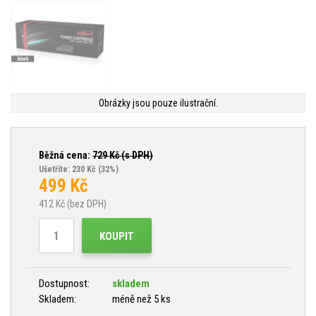
Obrázky jsou pouze ilustrační.
Běžná cena:
729
Kč (s DPH)
Ušetříte: 230 Kč
(32%)
499
Kč
412
Kč (bez DPH)
KOUPIT
Dostupnost:
skladem
Skladem:
méně než 5 ks