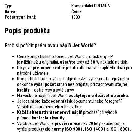
Typ:
Kompatibilní PREMIUM
Barva:
Černá
Počet stran [str.]:
1000
Popis produktu
Proč si pořídit
prémiovou náplň Jet World
?
Cena kompatibilního toneru Jet World pro tiskárny HP
je
nižší
než u originální,
ušetříte
tedy až
80 %
nákladů na tisk.
Díky své
prémiové kvalitě
je tato alternativní náplň vhodná i pro
náročné uživatele.
Kompatibilní tonerová cartridge dokáže vytisknout stejný nebo
dokonce
vyšší počet stran
než originál, při zachování
stejné
kvality
– ostré rysy a syté barvy.
Na veškeré náplně Jet World
poskytujeme doživotní záruku.
Je ideální pro
každodenní tisk
dokumentů nebo fotografií
Vašich nezapomenutelných zážitků.
Každá alternativní tonerová náplň
prochází při výrobě
přísnou
kontrolou
kvality
.
Výrobce Jet World je
prověřen
více než 20 lety zkušeností a
vyrábí produkty dle
normy ISO 9001, ISO 14001
a ISO 18001.