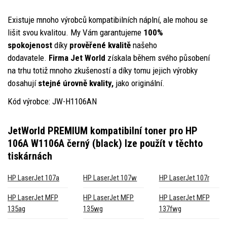
Existuje mnoho výrobců kompatibilních náplní, ale mohou se
lišit svou kvalitou. My Vám garantujeme
100%
spokojenost
díky
prověřené kvalitě
našeho
dodavatele.
Firma Jet World
získala během svého působení
na trhu totiž mnoho zkušeností a díky tomu jejich výrobky
dosahují
stejné úrovně kvality,
jako originální.
Kód výrobce: JW-H1106AN
JetWorld PREMIUM kompatibilní toner pro HP
106A W1106A černý (black)
lze použít v těchto
tiskárnách
HP LaserJet 107a
HP LaserJet 107w
HP LaserJet 107r
HP LaserJet MFP
HP LaserJet MFP
HP LaserJet MFP
135ag
135wg
137fwg