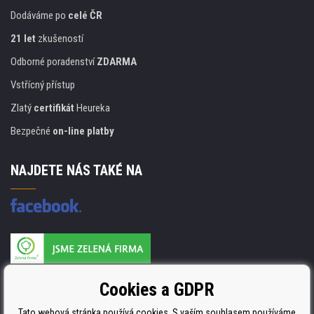
Dodáváme po
celé ČR
21 let
zkušeností
Odborné poradenství
ZDARMA
Vstřícný přístup
Zlatý
certifikát
Heureka
Bezpečné
on-line platby
NAJDETE NÁS TAKÉ NA
Výrobce náplní je držitelem certifikátu
Cookies a GDPR
ISO 9001. ISO 14001 a STMC.
Tato webová stránka používá cookies. S vaším souhlasem používáme