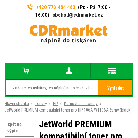
+420 773 484 483
(Po - Pá: 7:00 -
16:00)
obchod@cdrmarket.cz
Vyhledat
Hlavní stránka
»
Tonery
»
HP
»
Kompatibilní tonery
»
JetWorld PREMIUM kompatibilní toner pro HP 106A W1106A černý (black)
JetWorld PREMIUM
zpět na
výpis
kompatibilní toner pro