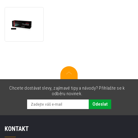
JetWorld
PREMIUM
kompatibilní
toner
pro
Epson
S050691
černý
(black)
Chcete dostávat slevy, zajímavé tipy a návody? Přihlašte se k
odběru novinek.
Odeslat
KONTAKT