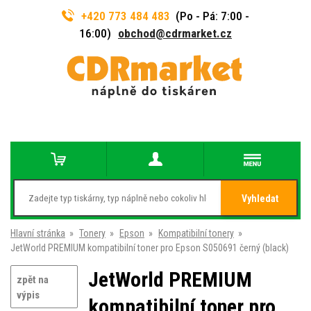
+420 773 484 483
(Po - Pá: 7:00 -
16:00)
obchod@cdrmarket.cz
Vyhledat
Hlavní stránka
»
Tonery
»
Epson
»
Kompatibilní tonery
»
JetWorld PREMIUM kompatibilní toner pro Epson S050691 černý (black)
JetWorld PREMIUM
zpět na
výpis
kompatibilní toner pro