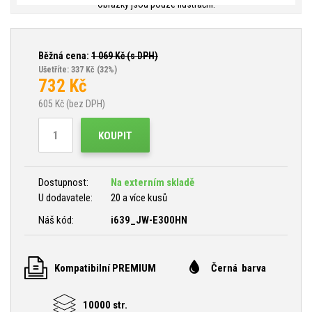
Obrázky jsou pouze ilustrační.
Běžná cena:
1 069
Kč (s DPH)
Ušetříte: 337 Kč
(32%)
732
Kč
605
Kč (bez DPH)
KOUPIT
Dostupnost:
Na externím skladě
U dodavatele:
20 a více kusů
Náš kód:
i639_JW-E300HN
Kompatibilní PREMIUM
Černá barva
10000 str.