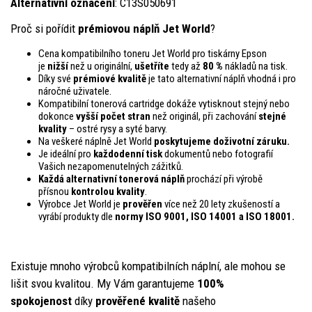
Alternativní označení
: C13S050691
Proč si pořídit
prémiovou náplň Jet World
?
Cena kompatibilního toneru Jet World pro tiskárny Epson
je
nižší
než u originální,
ušetříte
tedy až
80 %
nákladů na tisk.
Díky své
prémiové kvalitě
je tato alternativní náplň vhodná i pro
náročné uživatele.
Kompatibilní tonerová cartridge dokáže vytisknout stejný nebo
dokonce
vyšší počet stran
než originál, při zachování
stejné
kvality
– ostré rysy a syté barvy.
Na veškeré náplně Jet World
poskytujeme doživotní záruku.
Je ideální pro
každodenní tisk
dokumentů nebo fotografií
Vašich nezapomenutelných zážitků.
Každá alternativní tonerová náplň
prochází při výrobě
přísnou
kontrolou
kvality
.
Výrobce Jet World je
prověřen
více než 20 lety zkušeností a
vyrábí produkty dle
normy ISO 9001, ISO 14001
a ISO 18001.
Existuje mnoho výrobců kompatibilních náplní, ale mohou se
lišit svou kvalitou. My Vám garantujeme
100%
spokojenost
díky
prověřené kvalitě
našeho