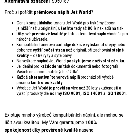
Alternativní označení
: S050187
Proč si pořídit
prémiovou náplň Jet World
?
Cena kompatibilního toneru Jet World pro tiskárny Epson
je
nižší
než u originální,
ušetříte
tedy až
80 %
nákladů na tisk.
Díky své
prémiové kvalitě
je tato alternativní náplň vhodná i pro
náročné uživatele.
Kompatibilní tonerová cartridge dokáže vytisknout stejný nebo
dokonce
vyšší počet stran
než originál, při zachování
stejné
kvality
– ostré rysy a syté barvy.
Na veškeré náplně Jet World
poskytujeme doživotní záruku.
Je ideální pro
každodenní tisk
dokumentů nebo fotografií
Vašich nezapomenutelných zážitků.
Každá alternativní tonerová náplň
prochází při výrobě
přísnou
kontrolou
kvality
.
Výrobce Jet World je
prověřen
více než 20 lety zkušeností a
vyrábí produkty dle
normy ISO 9001, ISO 14001
a ISO 18001.
Existuje mnoho výrobců kompatibilních náplní, ale mohou se
lišit svou kvalitou. My Vám garantujeme
100%
spokojenost
díky
prověřené kvalitě
našeho