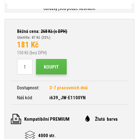
Obrázky jsou pouze ilustrační.
Běžná cena:
268
Kč (s DPH)
Ušetříte: 87 Kč
(32%)
181
Kč
150
Kč (bez DPH)
KOUPIT
Dostupnost:
3-7 pracovních dnů
Náš kód:
i639_JW-E1100YN
Kompatibilní PREMIUM
Žlutá barva
4000 str.