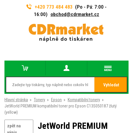
+420 773 484 483
(Po - Pá: 7:00 -
16:00)
obchod@cdrmarket.cz
Vyhledat
Hlavní stránka
»
Tonery
»
Epson
»
Kompatibilní tonery
»
JetWorld PREMIUM kompatibilní toner pro Epson C13S050187 žlutý
(yellow)
JetWorld PREMIUM
zpět na
výpis