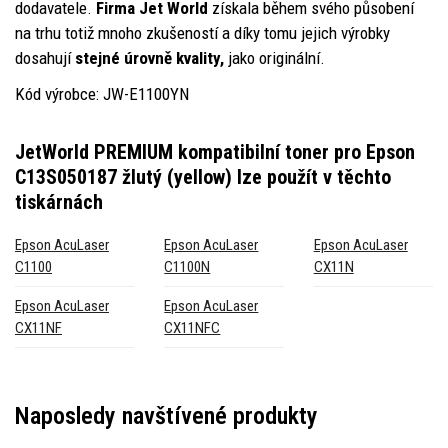
dodavatele.
Firma Jet World
získala během svého působení
na trhu totiž mnoho zkušeností a díky tomu jejich výrobky
dosahují
stejné úrovně kvality,
jako originální.
Kód výrobce: JW-E1100YN
JetWorld PREMIUM kompatibilní toner pro Epson
C13S050187 žlutý (yellow)
lze použít v těchto
tiskárnách
Epson AcuLaser
Epson AcuLaser
Epson AcuLaser
C1100
C1100N
CX11N
Epson AcuLaser
Epson AcuLaser
CX11NF
CX11NFC
Naposledy navštívené produkty