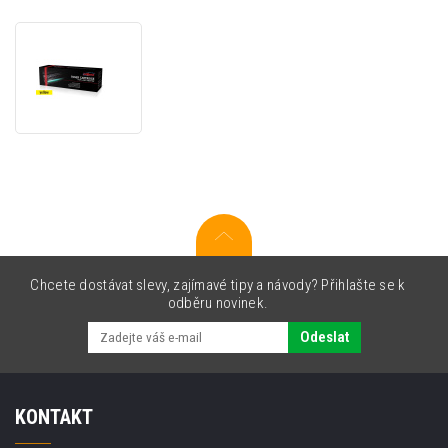
JetWorld
PREMIUM
kompatibilní
toner
pro
Epson
C13S050187
žlutý
(yellow)
Chcete dostávat slevy, zajímavé tipy a návody? Přihlašte se k
odběru novinek.
Odeslat
KONTAKT