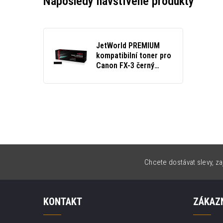
Naposledy navštívené produkty
JetWorld PREMIUM
kompatibilní toner pro
Canon FX-3 černý
(black)
Chcete dostávat slevy, za
KONTAKT
ZÁKAZN