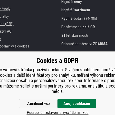
Nejnižší
ceny
, návody
Největší
sortiment
platby
Rychlé
dodání (24-48h)
od (B2B)
Dodáváme po
celé ČR
azy FAQ
21 let
zkušeností
e
Odborné poradenství
ZDARMA
podmínky a cookies
Vstřícný přístup
Cookies a GDPR
Zlatý
certifikát
Heureka
a instituce
tiskáren
o webová stránka používá cookies. S vaším souhlasem použí
Bezpečné
on-line platby
ookies a další identifikátory pro analytiku, měření výkonu rekla
lnění
nalizaci obsahu a personalizovanou reklamu. Informace o pou
í od smlouvy
 můžeme sdílet s našimi partnery pro reklamu, analytiku a soc
média.
Zamítnout vše
Ano, souhlasím
Podrobné nastavení s vysvětlením zde