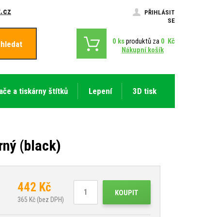
.cz
PŘIHLÁSIT
SE
0
ks
produktů za
0
Kč
hledat
Nákupní košík
ače a tiskárny štítků
Lepení
3D tisk
ný (black)
442
Kč
KOUPIT
365
Kč (bez DPH)