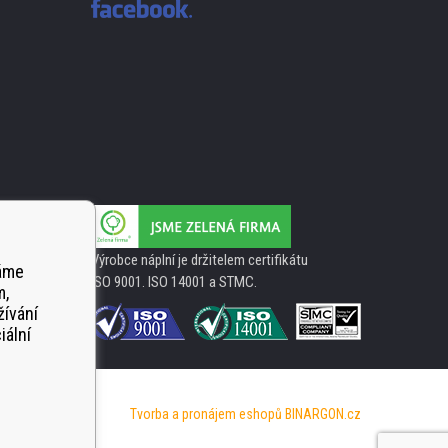
Výrobce náplní je držitelem certifikátu
váme
ISO 9001. ISO 14001 a STMC.
m,
žívání
iální
Tvorba a pronájem eshopů
BINARGON.cz