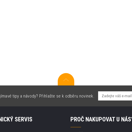
jímavé tipy a návody? Přihlašte se k odběru novinek.
ICKÝ SERVIS
PROČ NAKUPOVAT U NÁS