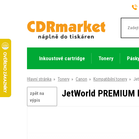
Inkoustové cartridge
Tonery
Pásky
Hlavní stránka
»
Tonery
»
Canon
»
Kompatibilní tonery
»
Jet
JetWorld PREMIUM ko
zpět na
výpis