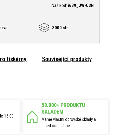
Náš kód:
i639_JW-C3N
arva
3000 str.
ro tiskárny
Související produkty
50.000+ PRODUKTŮ
SKLADEM
do 15:00
Máme vlastní obrovské sklady a
.
ihned odesíláme.