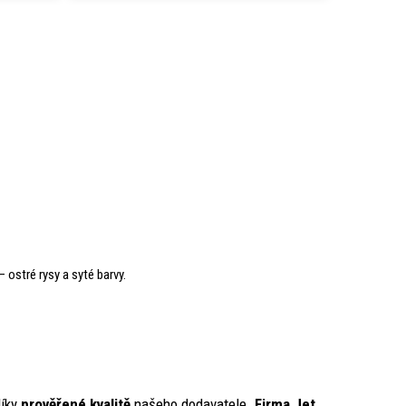
– ostré rysy a syté barvy.
íky
prověřené kvalitě
našeho dodavatele.
Firma Jet