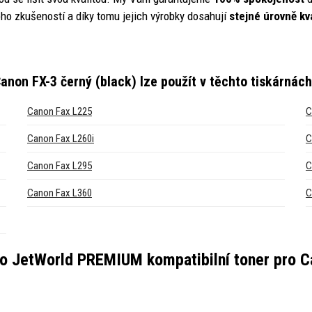
ho zkušeností a díky tomu jejich výrobky dosahují
stejné úrovně kva
anon FX-3 černý (black)
lze použít v těchto tiskárnách
Canon Fax L225
C
Canon Fax L260i
C
Canon Fax L295
C
Canon Fax L360
C
ro
JetWorld PREMIUM kompatibilní toner pro Ca