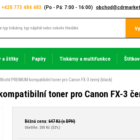
+420 773 484 483
(Po - Pá: 7:00 - 16:00)
obchod@cdrmarket
Vy
 a štítky
Papíry
Tiskárny a multifunkce
Štítkov
World PREMIUM kompatibilní toner pro Canon FX-3 černý (black)
mpatibilní toner pro Canon FX-3 čer
Běžná cena:
647
Kč (s DPH)
Ušetříte: 205 Kč
(32%)