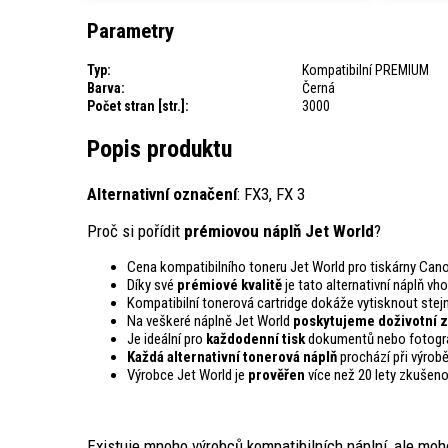
Parametry
Typ:
Kompatibilní PREMIUM
Barva:
Černá
Počet stran [str.]:
3000
Popis produktu
Alternativní označení
: FX3, FX 3
Proč si pořídit
prémiovou náplň Jet World
?
Cena kompatibilního toneru Jet World pro tiskárny Can
Díky své
prémiové kvalitě
je tato alternativní náplň vh
Kompatibilní tonerová cartridge dokáže vytisknout st
Na veškeré náplně Jet World
poskytujeme doživotní z
Je ideální pro
každodenní tisk
dokumentů nebo fotogra
Každá alternativní tonerová náplň
prochází při výrob
Výrobce Jet World je
prověřen
více než 20 lety zkušeno
Existuje mnoho výrobců kompatibilních náplní, ale moh