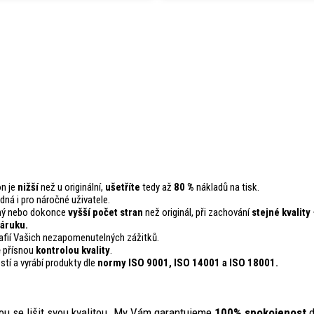
on je
nižší
než u originální,
ušetříte
tedy až
80 %
nákladů na tisk.
odná i pro náročné uživatele.
ejný nebo dokonce
vyšší počet stran
než originál, při zachování
stejné kvality
áruku.
fií Vašich nezapomenutelných zážitků.
ě přísnou
kontrolou
kvality
.
stí a vyrábí produkty dle
normy ISO 9001, ISO 14001
a ISO 18001.
ou se lišit svou kvalitou. My Vám garantujeme
100% spokojenost
d