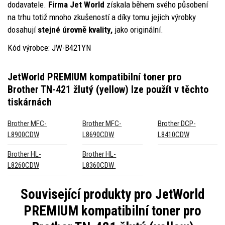
dodavatele.
Firma Jet World
získala během svého působení
na trhu totiž mnoho zkušeností a díky tomu jejich výrobky
dosahují
stejné úrovně kvality,
jako originální.
Kód výrobce: JW-B421YN
JetWorld PREMIUM kompatibilní toner pro
Brother TN-421 žlutý (yellow)
lze použít v těchto
tiskárnách
Brother MFC-
Brother MFC-
Brother DCP-
L8900CDW
L8690CDW
L8410CDW
Brother HL-
Brother HL-
L8260CDW
L8360CDW
Související produkty pro
JetWorld
PREMIUM kompatibilní toner pro