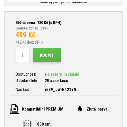
Obrázky jsou pouze ilustrační.
Běžná cena:
730
Kč (s DPH)
Ušetříte: 231 Kč
(32%)
499
Kč
412
Kč (bez DPH)
KOUPIT
Dostupnost:
Na externím skladě
U dodavatele:
20 a více kusů
Náš kód:
i639_JW-B421YN
Kompatibilní PREMIUM
Žlutá barva
1800 str.