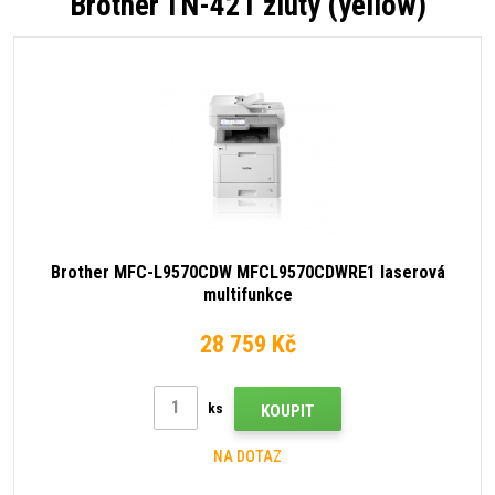
Brother TN-421 žlutý (yellow)
Brother MFC-L9570CDW MFCL9570CDWRE1 laserová
multifunkce
28 759 Kč
ks
KOUPIT
NA DOTAZ