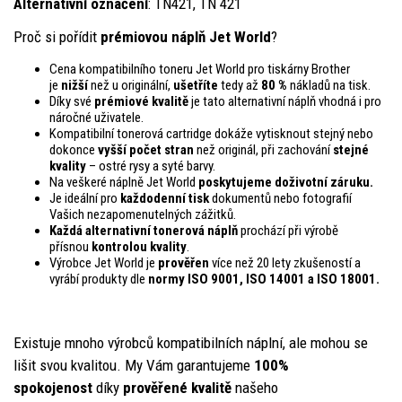
Alternativní označení
: TN421, TN 421
Proč si pořídit
prémiovou náplň Jet World
?
Cena kompatibilního toneru Jet World pro tiskárny Brother
je
nižší
než u originální,
ušetříte
tedy až
80 %
nákladů na tisk.
Díky své
prémiové kvalitě
je tato alternativní náplň vhodná i pro
náročné uživatele.
Kompatibilní tonerová cartridge dokáže vytisknout stejný nebo
dokonce
vyšší počet stran
než originál, při zachování
stejné
kvality
– ostré rysy a syté barvy.
Na veškeré náplně Jet World
poskytujeme doživotní záruku.
Je ideální pro
každodenní tisk
dokumentů nebo fotografií
Vašich nezapomenutelných zážitků.
Každá alternativní tonerová náplň
prochází při výrobě
přísnou
kontrolou
kvality
.
Výrobce Jet World je
prověřen
více než 20 lety zkušeností a
vyrábí produkty dle
normy ISO 9001, ISO 14001
a ISO 18001.
Existuje mnoho výrobců kompatibilních náplní, ale mohou se
lišit svou kvalitou. My Vám garantujeme
100%
spokojenost
díky
prověřené kvalitě
našeho