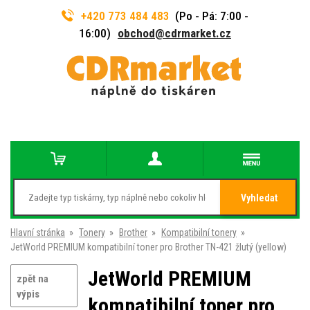
+420 773 484 483
(Po - Pá: 7:00 -
16:00)
obchod@cdrmarket.cz
Vyhledat
Hlavní stránka
»
Tonery
»
Brother
»
Kompatibilní tonery
»
JetWorld PREMIUM kompatibilní toner pro Brother TN-421 žlutý (yellow)
JetWorld PREMIUM
zpět na
výpis
kompatibilní toner pro