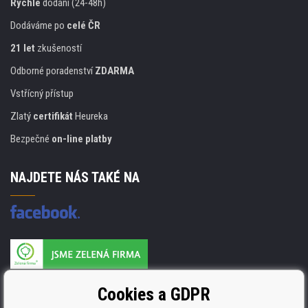
Rychlé
dodání (24-48h)
Dodáváme po
celé ČR
21 let
zkušeností
Odborné poradenství
ZDARMA
Vstřícný přístup
Zlatý
certifikát
Heureka
Bezpečné
on-line platby
NAJDETE NÁS TAKÉ NA
Výrobce náplní je držitelem certifikátu
Cookies a GDPR
ISO 9001. ISO 14001 a STMC.