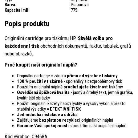
Barva:
Purpurová
Kapacita [ml]:
775
Popis produktu
Originální cartridge pro tiskárnu HP.
Skvělá volba pro
každodenní tisk
obchodních dokumentů, faktur, tabulek, grafů
nebo obrázků.
Proč koupit naši originální náplň?
Originální cartridge = záruka
přímo od výrobce tiskárny
100 % použití v tiskárně
- spolehlivý a bezproblémový tisk
Použitím originální náplně
prodlužujete životnost
tiskárny
Osvědčená špičková kvalita
- jasný a čitelný text, jemná grafika,
kvalitnější obrázky
Použití originální kazety nabízí rychlý a vysoký výkon a přesto
stabilní výsledky =
EFEKTIVNÍ TISK
Jednoduchá instalace a údržba
Zajišťujeme
bezplatnou recyklaci
originálních náplní
Garance Vaší spokojenosti
s použitím naší originální náplně
Kód výrobce: C9468A