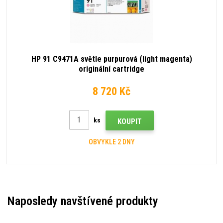
HP 91 C9471A světle purpurová (light magenta)
originální cartridge
8 720 Kč
ks
KOUPIT
OBVYKLE 2 DNY
Naposledy navštívené produkty