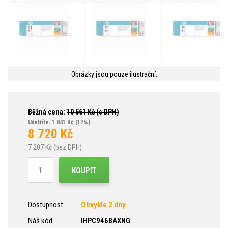
Obrázky jsou pouze ilustrační.
Běžná cena:
10 561
Kč (s DPH)
Ušetříte: 1 841 Kč
(17%)
8 720
Kč
7 207
Kč (bez DPH)
KOUPIT
Dostupnost:
Obvykle 2 dny
Náš kód:
IHPC9468AXNG