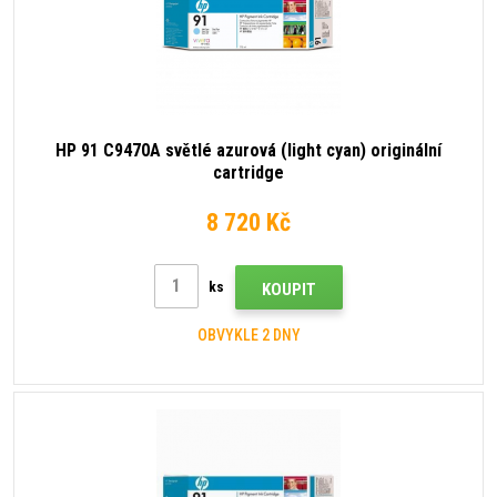
HP 91 C9470A světlé azurová (light cyan) originální
cartridge
8 720 Kč
ks
KOUPIT
OBVYKLE 2 DNY