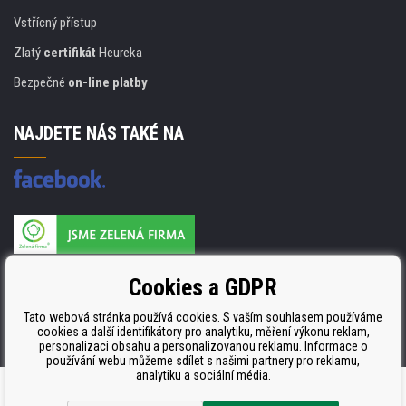
Vstřícný přístup
Zlatý
certifikát
Heureka
Bezpečné
on-line platby
NAJDETE NÁS TAKÉ NA
Výrobce náplní je držitelem certifikátu
Cookies a GDPR
ISO 9001. ISO 14001 a STMC.
Tato webová stránka používá cookies. S vaším souhlasem používáme
cookies a další identifikátory pro analytiku, měření výkonu reklam,
personalizaci obsahu a personalizovanou reklamu. Informace o
používání webu můžeme sdílet s našimi partnery pro reklamu,
analytiku a sociální média.
Tvorba a pronájem eshopů
BINARGON.cz