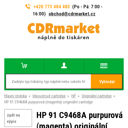
+420 773 484 483
(Po - Pá: 7:00 -
16:00)
obchod@cdrmarket.cz
Vyhledat
Hlavní stránka
»
Inkoustové cartridge
»
HP
»
Originální cartridge
»
HP 91 C9468A purpurová (magenta) originální cartridge
HP 91 C9468A purpurová
zpět na
výpis
(magenta) originální