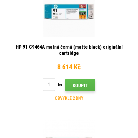
HP 91 C9464A matná černá (matte black) originální
cartridge
8 614 Kč
ks
KOUPIT
OBVYKLE 2 DNY