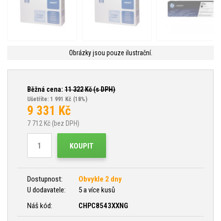
Obrázky jsou pouze ilustrační.
Běžná cena:
11 322
Kč (s DPH)
Ušetříte: 1 991 Kč
(18%)
9 331
Kč
7 712
Kč (bez DPH)
KOUPIT
Dostupnost:
Obvykle 2 dny
U dodavatele:
5 a více kusů
Náš kód:
CHPC8543XXNG