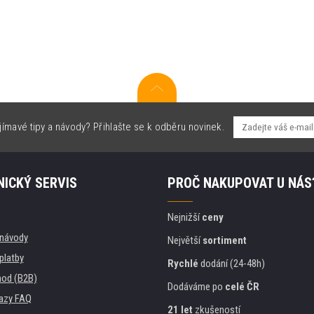
jímavé tipy a návody? Přihlašte se k odběru novinek.
ICKÝ SERVIS
PROČ NAKUPOVAT U NÁS
Nejnižší
ceny
, návody
Největší
sortiment
platby
Rychlé
dodání (24-48h)
od (B2B)
Dodáváme po
celé ČR
azy FAQ
21 let
zkušeností