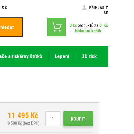
.cz
PŘIHLÁSIT
SE
0
ks
produktů za
0
Kč
hledat
Nákupní košík
ače a tiskárny štítků
Lepení
3D tisk
11 495
Kč
KOUPIT
9 500
Kč (bez DPH)