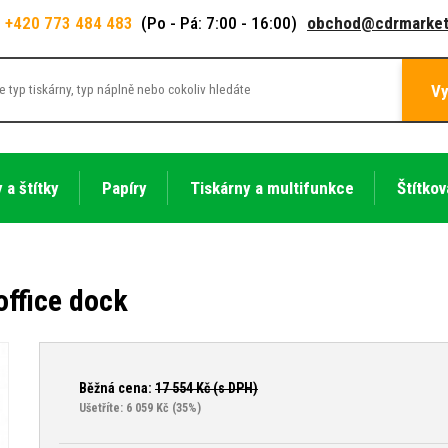
+420 773 484 483
(Po - Pá: 7:00 - 16:00)
obchod@cdrmarket
Vy
 a štítky
Papíry
Tiskárny a multifunkce
Štítkov
ffice dock
Běžná cena:
17 554
Kč (s DPH)
Ušetříte: 6 059 Kč
(35%)