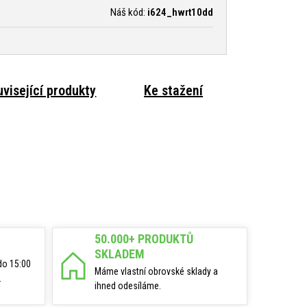
Náš kód:
i624_hwrt10dd
visející produkty
Ke stažení
50.000+ PRODUKTŮ
SKLADEM
do 15:00
Máme vlastní obrovské sklady a
.
ihned odesíláme.