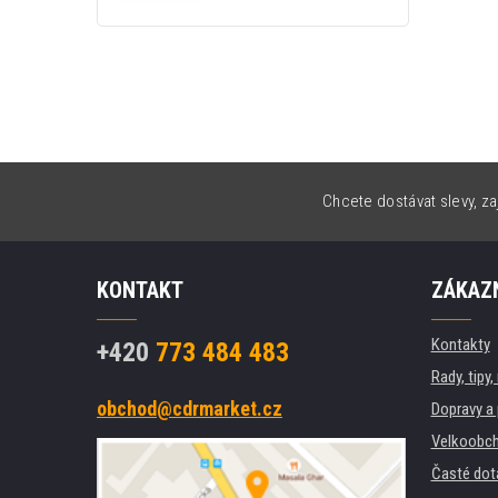
Chcete dostávat slevy, za
KONTAKT
ZÁKAZN
Kontakty
+420
773 484 483
Rady, tipy
obchod@cdrmarket.cz
Dopravy a 
Velkoobch
Časté dot