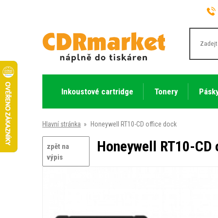
Inkoustové cartridge
Tonery
Pásky
Hlavní stránka
»
Honeywell RT10-CD office dock
Honeywell RT10-CD o
zpět na
výpis