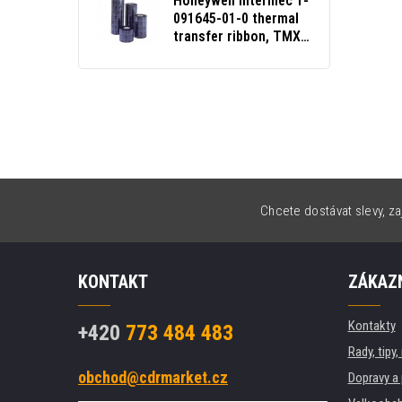
Honeywell Intermec 1-
091645-01-0 thermal
transfer ribbon, TMX
1310 / GP02 wax,
110mm, 25 rolls/box,
black
Chcete dostávat slevy, za
KONTAKT
ZÁKAZN
Kontakty
+420
773 484 483
Rady, tipy
obchod@cdrmarket.cz
Dopravy a 