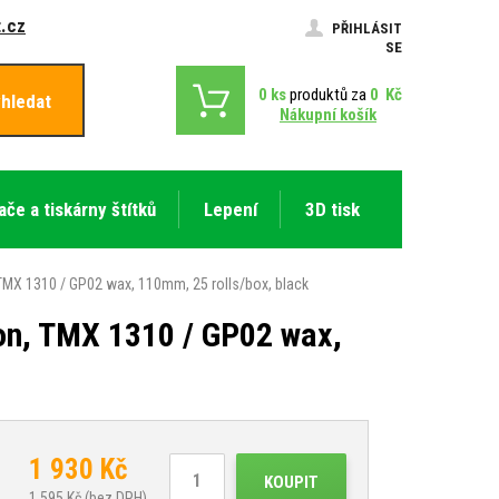
.cz
PŘIHLÁSIT
SE
0
ks
produktů za
0
Kč
hledat
Nákupní košík
ače a tiskárny štítků
Lepení
3D tisk
 TMX 1310 / GP02 wax, 110mm, 25 rolls/box, black
on, TMX 1310 / GP02 wax,
1 930
Kč
KOUPIT
1 595
Kč (bez DPH)