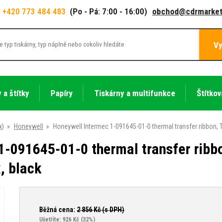
+420 773 484 483
(Po - Pá: 7:00 - 16:00)
obchod@cdrmarket
Vy
 a štítky
Papíry
Tiskárny a multifunkce
Štítkov
x)
»
Honeywell
»
Honeywell Intermec 1-091645-01-0 thermal transfer ribbon,
1-091645-01-0 thermal transfer ribb
, black
Běžná cena:
2 856
Kč (s DPH)
Ušetříte: 926 Kč
(32%)