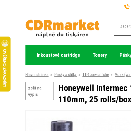
Inkoustové cartridge
Tonery
Pásky
Hlavní stránka
»
Pásky a štítky
»
TTR barvicí fólie
»
Vosk (wa
Honeywell Intermec 
zpět na
výpis
110mm, 25 rolls/box