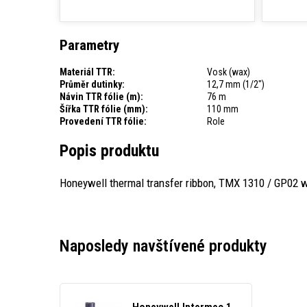
Parametry
Materiál TTR:
Vosk (wax)
Průměr dutinky:
12,7 mm (1/2")
Návin TTR fólie (m):
76 m
Šířka TTR fólie (mm):
110 mm
Provedení TTR fólie:
Role
Popis produktu
Honeywell thermal transfer ribbon, TMX 1310 / GP02 wax
Naposledy navštívené produkty