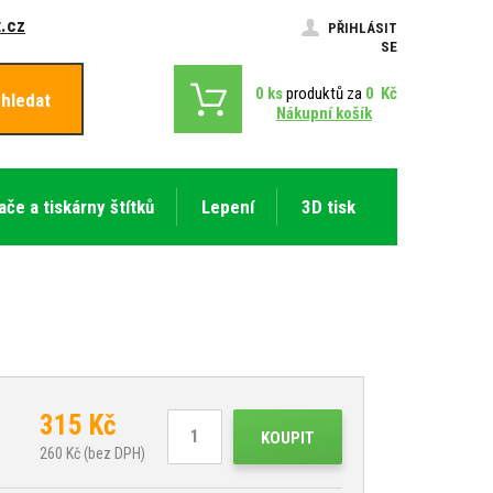
.cz
PŘIHLÁSIT
SE
0
ks
produktů za
0
Kč
hledat
Nákupní košík
ače a tiskárny štítků
Lepení
3D tisk
315
Kč
KOUPIT
260
Kč (bez DPH)