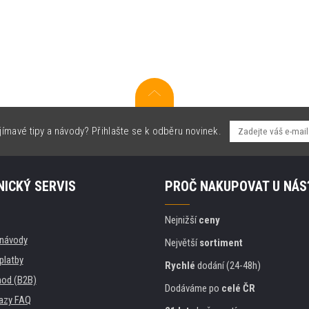
jímavé tipy a návody? Přihlašte se k odběru novinek.
ICKÝ SERVIS
PROČ NAKUPOVAT U NÁS
Nejnižší
ceny
, návody
Největší
sortiment
platby
Rychlé
dodání (24-48h)
od (B2B)
Dodáváme po
celé ČR
azy FAQ