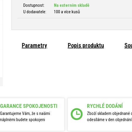
Dostupnost:
Na externím skladě
U dodavatele:
100 a více kusů
Parametry
Popis produktu
Sou
GARANCE SPOKOJENOSTI
RYCHLÉ DODÁNÍ
Garantujeme Vám, že s našimi
Zboží skladem objednané 
náplněmi budete spokojeni
odesíláme v den objednání