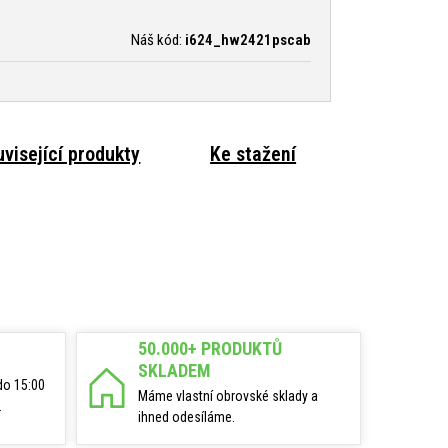
Náš kód:
i624_hw2421pscab
visející produkty
Ke stažení
50.000+ PRODUKTŮ
SKLADEM
do 15:00
Máme vlastní obrovské sklady a
.
ihned odesíláme.