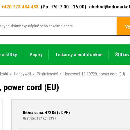
+420 773 484 483
(Po - Pá: 7:00 - 16:00)
obchod@cdrmarket
Vy
 a štítky
Papíry
Tiskárny a multifunkce
Štítkov
 kódů
»
Honeywell
»
Příslušenství
»
Honeywell 19-19729, power cord (EU)
 power cord (EU)
Běžná cena:
472
Kč (s DPH)
Ušetříte: 157 Kč
(33%)