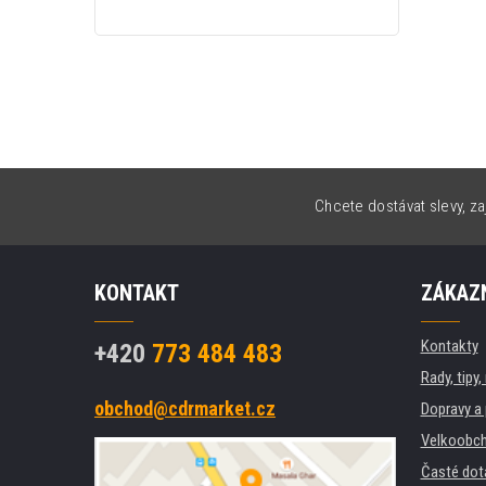
Chcete dostávat slevy, za
KONTAKT
ZÁKAZN
Kontakty
+420
773 484 483
Rady, tipy
obchod@cdrmarket.cz
Dopravy a 
Velkoobch
Časté dot