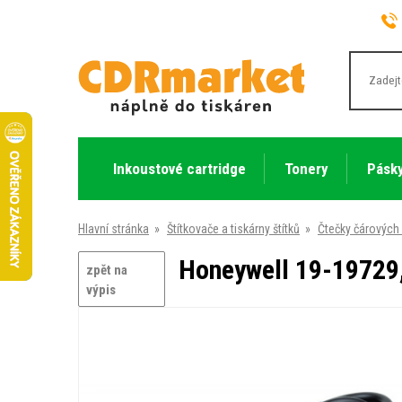
Inkoustové cartridge
Tonery
Pásky
Hlavní stránka
»
Štítkovače a tiskárny štítků
»
Čtečky čárových
Honeywell 19-19729,
zpět na
výpis