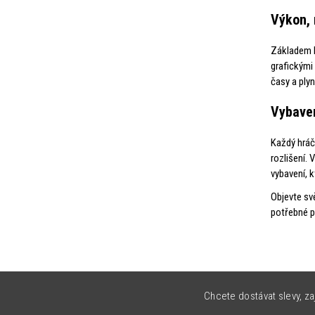
Výkon, 
Základem k
grafickými 
časy a plyn
Vybaven
Každý hráč
rozlišení. 
vybavení, 
Objevte sv
potřebné pr
Chcete dostávat slevy, za