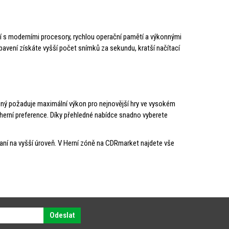
ení s moderními procesory, rychlou operační pamětí a výkonnými
ybavení získáte vyšší počet snímků za sekundu, kratší načítací
iný požaduje maximální výkon pro nejnovější hry ve vysokém
i herní preference. Díky přehledné nabídce snadno vyberete
ní na vyšší úroveň. V Herní zóně na CDRmarket najdete vše
Odeslat