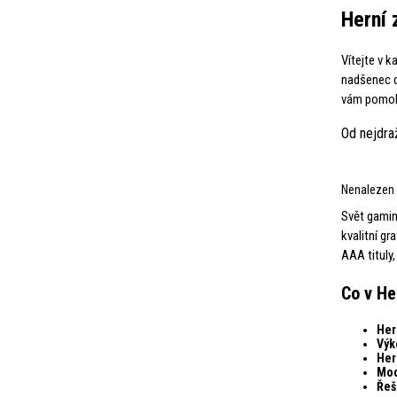
Herní 
Vítejte v k
nadšenec d
vám pomoho
Od nejdra
Nenalezen 
Svět gaming
kvalitní gr
AAA tituly
Co v He
Her
Výk
Her
Mod
Řeš