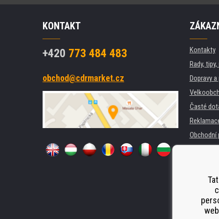
KONTAKT
ZÁKAZN
Kontakty
+420
773 484 483
Rady, tipy
obchod@cdrmarket.cz
Dopravy a 
Velkoobch
Časté dot
Reklamac
Obchodní 
GDPR
Pro firmy 
Pronájem 
Tat
c
Náhradní p
perso
Odstoupen
webu