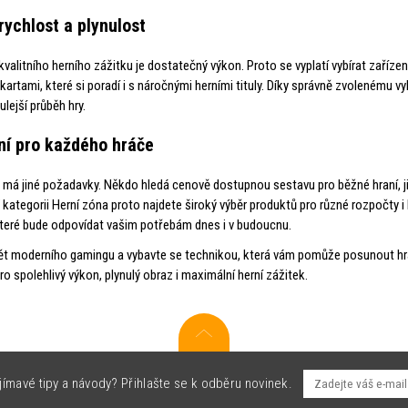
rychlost a plynulost
valitního herního zážitku je dostatečný výkon. Proto se vyplatí vybírat zaříz
kartami, které si poradí i s náročnými herními tituly. Díky správně zvolenému v
ulejší průběh hry.
í pro každého hráče
 má jiné požadavky. Někdo hledá cenově dostupnou sestavu pro běžné hraní, j
V kategorii Herní zóna proto najdete široký výběr produktů pro různé rozpočty 
které bude odpovídat vašim potřebám dnes i v budoucnu.
ět moderního gamingu a vybavte se technikou, která vám pomůže posunout hra
o spolehlivý výkon, plynulý obraz i maximální herní zážitek.
jímavé tipy a návody? Přihlašte se k odběru novinek.