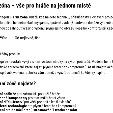
zóna – vše pro hráče na jednom místě
ategorii
Herní zóna
, místě, kde najdete techniku, příslušenství i vybavení pro 
o online her nebo zkušený gamer, správně zvolený hardware dokáže výrazně ovli
u dosáhnout vyššího výkonu, plynulejšího obrazu i lepšího komfortu při kaž
žšího
Od nejlevnějšího
žádný produkt
u se neustále vyvíjí a s ním rostou i nároky na výkon počítačů. Moderní herní 
afické zpracování, které zajistí plynulé hraní bez kompromisů. Ať už hrajete akč
, správně zvolená technika vám pomůže využít potenciál každé hry naplno.
rní zóně najdete?
ní počítače
pro začínající i pokročilé hráče.
onné komponenty
pro maximální herní výkon.
ní příslušenství
pro větší pohodlí a lepší ovládání.
erní technologie
pro plynulé hraní bez kompromisů.
ení pro domácí hraní, streamování i tvorbu obsahu.