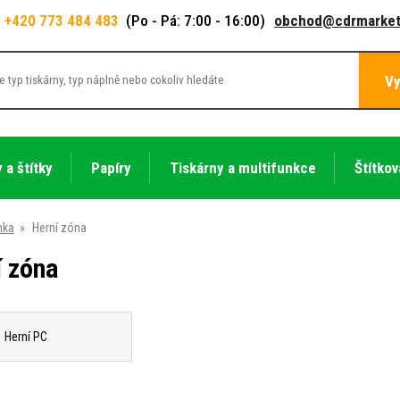
+420 773 484 483
(Po - Pá: 7:00 - 16:00)
obchod@cdrmarket
Vy
 a štítky
Papíry
Tiskárny a multifunkce
Štítkov
nka
»
Herní zóna
í zóna
Herní PC