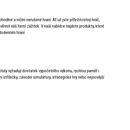
pohodlné a ničím nerušené hraní. Ať už jste příležitostný hráč,
vnit váš herní zážitek. V naší nabídce najdete produkty, které
dodenním hraní.
tituly vyžadují dostatek výpočetního výkonu, rychlou paměť i
ní střílečky, závodní simulátory, strategické hry nebo nejnovější