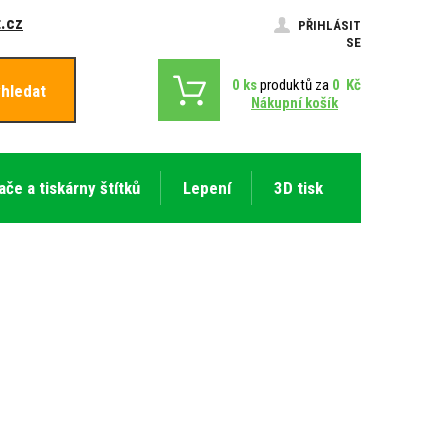
.cz
PŘIHLÁSIT
SE
0
ks
produktů za
0
Kč
hledat
Nákupní košík
ače a tiskárny štítků
Lepení
3D tisk