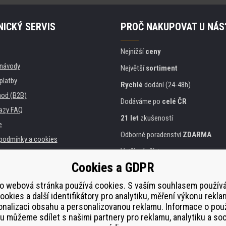
ICKÝ SERVIS
PROČ NAKUPOVAT U NÁS
Nejnižší
ceny
, návody
Největší
sortiment
platby
Rychlé
dodání (24-48h)
od (B2B)
Dodáváme po
celé ČR
azy FAQ
21 let
zkušeností
e
Odborné poradenství
ZDARMA
podmínky a cookies
Vstřícný přístup
Cookies a GDPR
Zlatý
certifikát
Heureka
a instituce
tiskáren
Bezpečné
on-line platby
o webová stránka používá cookies. S vaším souhlasem použí
ookies a další identifikátory pro analytiku, měření výkonu rekla
lnění
nalizaci obsahu a personalizovanou reklamu. Informace o pou
í od smlouvy
 můžeme sdílet s našimi partnery pro reklamu, analytiku a soc