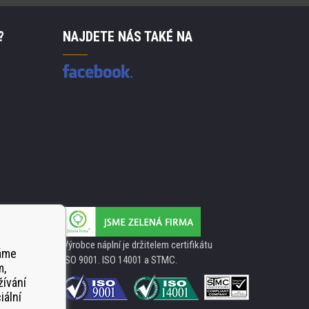
?
NAJDETE NÁS TAKÉ NA
Výrobce náplní je držitelem certifikátu
váme
ISO 9001. ISO 14001 a STMC.
m,
žívání
iální