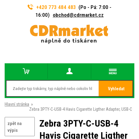
+420 773 484 483
(Po - Pá: 7:00 -
16:00)
obchod@cdrmarket.cz
Vyhledat
Hlavní stránka
»
Zebra 3PTY-C-USB-4 Havis Cigarette Ligther Adapter, USB-C
Zebra 3PTY-C-USB-4
zpět na
výpis
Havis Cigarette Ligther