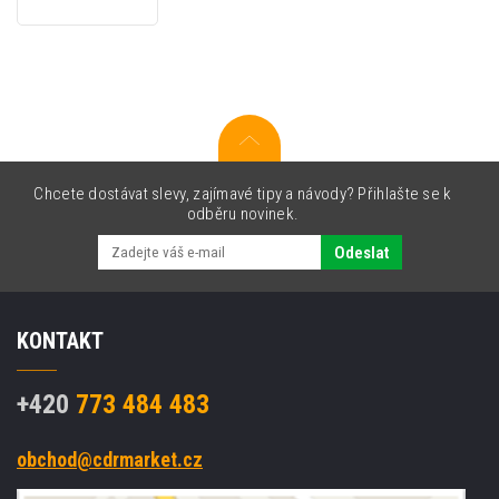
USB-
4
Havis
Cigarette
Ligther
Adapter,
USB-
C
Chcete dostávat slevy, zajímavé tipy a návody? Přihlašte se k
odběru novinek.
Odeslat
KONTAKT
+420
773 484 483
obchod@cdrmarket.cz