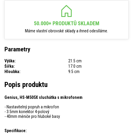
50.000+ PRODUKTŮ SKLADEM
Máme vlastní obrovské sklady a ihned odesíláme.
Parametry
Výška:
21.5 cm
Šířka:
17.0 cm
Hloubka:
9.5 cm
Popis produktu
Genius, HS-M505X sluchátka s mikrofonem
- Nastavitelný popruh a mikrofon
- 3.5mm konektor 4-polový
- 40mm měniče pro hluboké basy
Specifikace: