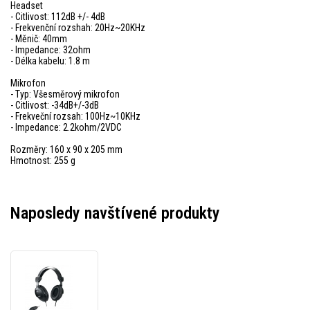
Headset
- Citlivost: 112dB +/- 4dB
- Frekvenční rozshah: 20Hz~20KHz
- Měnič: 40mm
- Impedance: 32ohm
- Délka kabelu: 1.8 m
Mikrofon
- Typ: Všesměrový mikrofon
- Citlivost: -34dB+/-3dB
- Frekveční rozsah: 100Hz~10KHz
- Impedance: 2.2kohm/2VDC
Rozměry: 160 x 90 x 205 mm
Hmotnost: 255 g
Naposledy navštívené produkty
Genius
HS-
M505X,