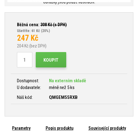
Obrázky jsou pouze ilustrační.
Běžná cena:
308
Kč (s DPH)
Ušetříte: 61 Kč
(20%)
247
Kč
204
Kč (bez DPH)
KOUPIT
Dostupnost:
Na externím skladě
U dodavatele:
méně než 5 ks
Náš kód:
QMGEM55RXB
Parametry
Popis produktu
Související produkty