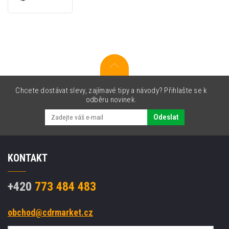
sluchátka
s
mikrofonem,
černá,
3.5
mm
jack
Chcete dostávat slevy, zajímavé tipy a návody? Přihlašte se k
odběru novinek.
Odeslat
KONTAKT
+420
773 484 483
obchod@cdrmarket.cz