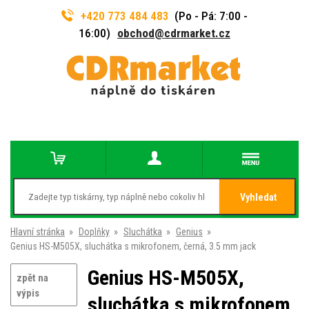
+420 773 484 483
(Po - Pá: 7:00 -
16:00)
obchod@cdrmarket.cz
Vyhledat
Hlavní stránka
»
Doplňky
»
Sluchátka
»
Genius
»
Genius HS-M505X, sluchátka s mikrofonem, černá, 3.5 mm jack
Genius HS-M505X,
zpět na
výpis
sluchátka s mikrofonem,