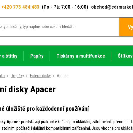
+420 773 484 483
(Po - Pá: 7:00 - 16:00)
obchod@cdrmarket
Vy
 a štítky
Papíry
Tiskárny a multifunkce
Štítkov
nka
»
Doplňky
»
Externí disky
»
Apacer
ní disky Apacer
é úložiště pro každodenní používání
isky Apacer
představují praktické řešení pro ukládání, zálohování i přenos da
stolními počítači i dalšími kompatibilními zařízeními. Jsou vhodné pro ukládán