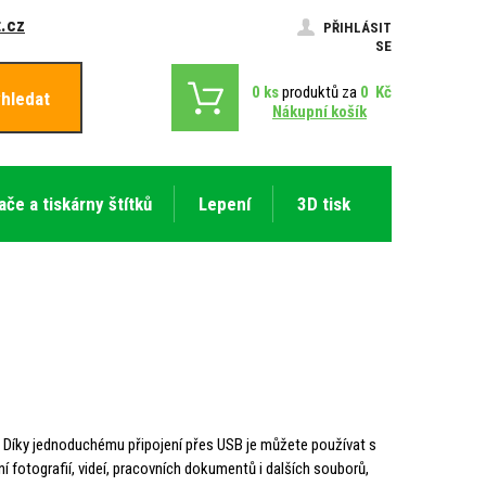
.cz
PŘIHLÁSIT
SE
0
ks
produktů za
0
Kč
hledat
Nákupní košík
ače a tiskárny štítků
Lepení
3D tisk
t. Díky jednoduchému připojení přes USB je můžete používat s
í fotografií, videí, pracovních dokumentů i dalších souborů,