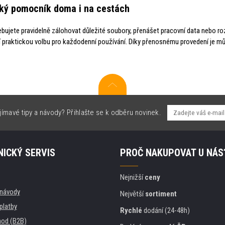
ký pomocník doma i na cestách
ebujete pravidelně zálohovat důležité soubory, přenášet pracovní data nebo ro
í praktickou volbu pro každodenní používání. Díky přenosnému provedení je mů
jímavé tipy a návody? Přihlašte se k odběru novinek.
ICKÝ SERVIS
PROČ NAKUPOVAT U NÁS
Nejnižší
ceny
, návody
Největší
sortiment
platby
Rychlé
dodání (24-48h)
od (B2B)