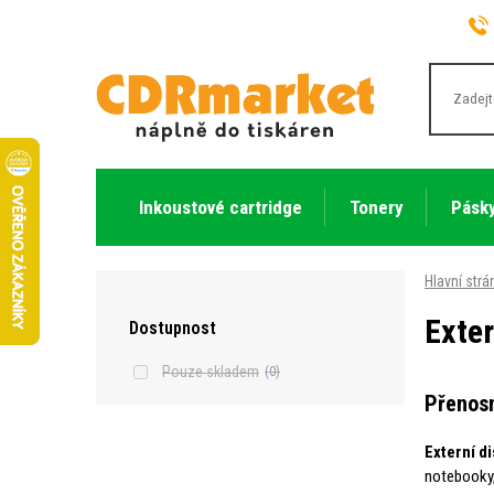
Inkoustové cartridge
Tonery
Pásky
Hlavní strá
Exter
Dostupnost
Pouze skladem
(0)
Přenosn
Externí d
notebooky, 