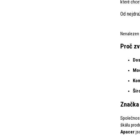
které chce
Od nejdra
Nenalezen 
Proč zv
Dos
Mod
Kom
Šir
Značka 
Společnost
škálu prod
Apacer
js