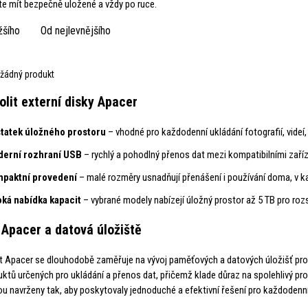
te mít bezpečně uložené a vždy po ruce.
žšího
Od nejlevnějšího
žádný produkt
olit externí disky Apacer
tatek úložného prostoru
– vhodné pro každodenní ukládání fotografií, videí
erní rozhraní USB
– rychlý a pohodlný přenos dat mezi kompatibilními zaříz
paktní provedení
– malé rozměry usnadňují přenášení i používání doma, v k
oká nabídka kapacit
– vybrané modely nabízejí úložný prostor až 5 TB pro rozs
Apacer a datová úložiště
 Apacer se dlouhodobě zaměřuje na vývoj paměťových a datových úložišť pro os
uktů určených pro ukládání a přenos dat, přičemž klade důraz na spolehlivý pr
ou navrženy tak, aby poskytovaly jednoduché a efektivní řešení pro každodenní 