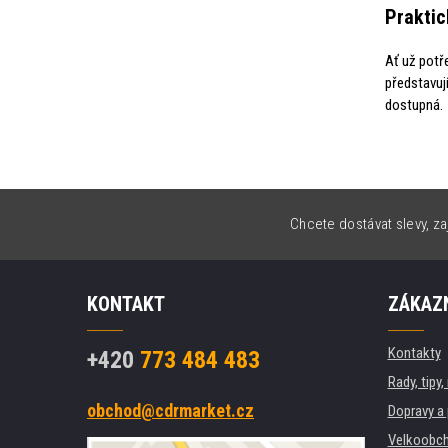
Praktic
Ať už potř
představuj
dostupná.
Chcete dostávat slevy, za
KONTAKT
ZÁKAZN
Kontakty
+420
773 484 483
Rady, tipy
obchod@cdrmarket.cz
Dopravy a 
Velkoobch