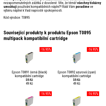
nezapomenutelných zážitků z dovolené. Víte, že téměř
všechny tiskárny
umožňují
používání kompatibilních náplní?! Rádi Vám
poradíme
ve
výběru náplně k Vaší naprosté spokojenosti.
Kód výrobce: T0895
Související produkty k produktu Epson T0895
multipack kompatibilní cartridge
-16.95%
-16.95%
Epson T0891 černá (black)
Epson T0892 azurová (cyan)
kompatibilní cartridge
kompatibilní cartridge
59 Kč
59 Kč
49 Kč
49 Kč
-16.95%
-16.95%