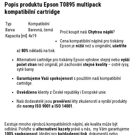
Popis produktu Epson T0895 multipack
kompatibilní cartridge
Typ
Kompatibilní
Barva
Barevná, černá
Proč koupit naši
Chytrou náplň
?
Kapacita [ml]
4x19
Cena kompatibilní náplně pro tiskárny
Epson je
nižší
než u originální,
ušetříte
až
80%
nákladů na tisk.
Alternativní cartridge pro tiskárny Epson vytiskne stejný nebo
vyšší
počet stran
než originál, při zachování
stejné kvality
– ostré rysy,
syté barvy.
Garantujeme Vaši spokojenost
s použitím naší kompatibilní
cartridge.
Osvědčeno
klienty z České republiky i Evropské unie.
Naši dodavatelé jsou
prověřeni
léty zkušeností a vyrábí produkty
dle
normy ISO 9001 a ISO 14001
.
Existuje mnoho výrobců kompatibilních náplní, ale kvalita může být
odlišná. Pořiďte si
alternativní kazety
právě u nás, my Vám garantujeme
100% spokojenost
. Ideální pro
každodenní tisk
dokumentů nebo