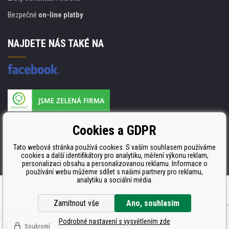
Bezpečné
on-line platby
NAJDETE NÁS TAKÉ NA
Výrobce náplní je držitelem certifikátu
Cookies a GDPR
ISO 9001. ISO 14001 a STMC.
Tato webová stránka používá cookies. S vaším souhlasem používáme
cookies a další identifikátory pro analytiku, měření výkonu reklam,
personalizaci obsahu a personalizovanou reklamu. Informace o
používání webu můžeme sdílet s našimi partnery pro reklamu,
analytiku a sociální média.
Tento eshop dodala firma
BINARGON.cz
Zamítnout vše
Ano, souhlasím
Podrobné nastavení s vysvětlením zde
Soukromí