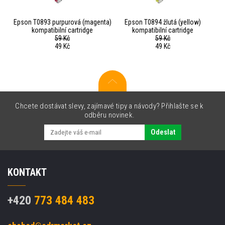
Epson T0893 purpurová (magenta)
Epson T0894 žlutá (yellow)
kompatibilní cartridge
kompatibilní cartridge
59 Kč
59 Kč
49 Kč
49 Kč
Chcete dostávat slevy, zajímavé tipy a návody? Přihlašte se k
odběru novinek.
Odeslat
KONTAKT
+420
773 484 483