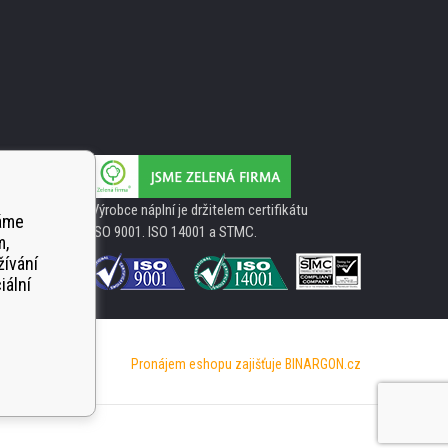
Výrobce náplní je držitelem certifikátu
váme
ISO 9001. ISO 14001 a STMC.
m,
žívání
iální
Pronájem eshopu zajišťuje
BINARGON.cz