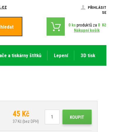
.cz
PŘIHLÁSIT
SE
0
ks
produktů za
0
Kč
hledat
Nákupní košík
ače a tiskárny štítků
Lepení
3D tisk
45
Kč
KOUPIT
37
Kč (bez DPH)