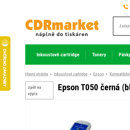
Inkoustové cartridge
Tonery
Pásky
Hlavní stránka
»
Inkoustové cartridge
»
Epson
»
Kompatibilní
Epson T050 černá (b
zpět na
výpis