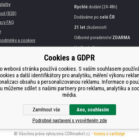
platby
Rychlé
dodání (24-48h)
od (B2B)
Dodáváme po
celé ČR
azy FAQ
21 let
zkušeností
e
Odborné poradenství
ZDARMA
podmínky a cookies
Vstřícný přístup
Cookies a GDPR
Zlatý
certifikát
Heureka
a instituce
tiskáren
o webová stránka používá cookies. S vaším souhlasem použí
Bezpečné
on-line platby
ookies a další identifikátory pro analytiku, měření výkonu rekla
lnění
nalizaci obsahu a personalizovanou reklamu. Informace o pou
í od smlouvy
 můžeme sdílet s našimi partnery pro reklamu, analytiku a soc
média.
Zamítnout vše
Ano, souhlasím
Podrobné nastavení s vysvětlením zde
© Všechna práva vyhrazena CDRmarket.cz -
tonery a cartridge