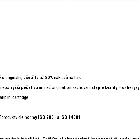
 u originální,
ušetříte
až
80%
nákladů na tisk.
ý nebo
vyšší počet stran
než originál, při zachování
stejné kvality
– ostré rysy
ibilní cartridge.
í produkty dle
normy ISO 9001 a ISO 14001
.