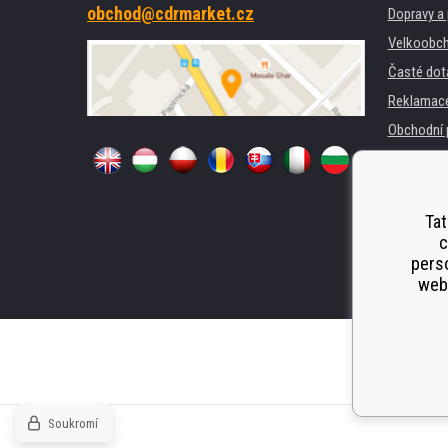
obchod@cdrmarket.cz
Dopravy a 
Velkoobch
Časté dot
Reklamac
Obchodní 
GDPR
Pro firmy 
Pronájem 
Tat
c
Náhradní p
perso
Odstoupen
webu
Soukromí