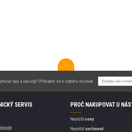
jímavé tipy a návody? Přihlašte se k odběru novinek.
ICKÝ SERVIS
PROČ NAKUPOVAT U NÁS
Nejnižší
ceny
, návody
Největší
sortiment