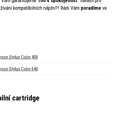
y Vám garantujeme
100% spokojenost
. Ideální pro
žívání kompatibilních náplní?! Rádi Vám
poradíme
ve
pson Stylus Color 400
pson Stylus Color 640
ilní cartridge