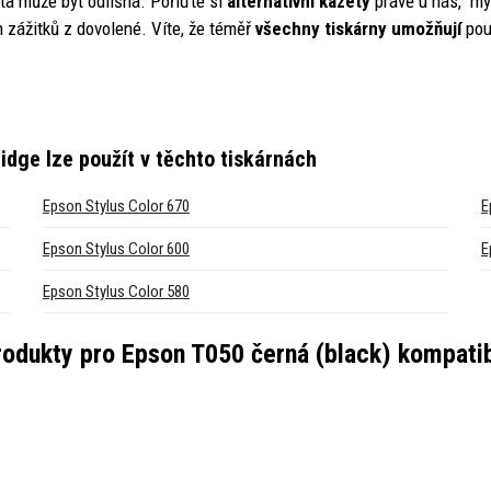
ita může být odlišná. Pořiďte si
alternativní kazety
právě u nás, m
ážitků z dovolené. Víte, že téměř
všechny tiskárny umožňují
pou
ridge
lze použít v těchto tiskárnách
Epson Stylus Color 670
E
Epson Stylus Color 600
E
Epson Stylus Color 580
produkty pro
Epson T050 černá (black) kompatib