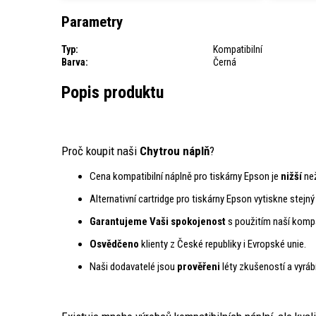
Parametry
Typ:
Kompatibilní
Barva:
Černá
Popis produktu
Proč koupit naši
Chytrou náplň
?
Cena kompatibilní náplně pro tiskárny Epson je
nižší
než
Alternativní cartridge pro tiskárny Epson vytiskne stejn
Garantujeme Vaši spokojenost
s použitím naší kompat
Osvědčeno
klienty z České republiky i Evropské unie.
Naši dodavatelé jsou
prověřeni
léty zkušeností a vyráb