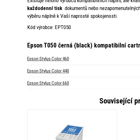
Existuje mnoho výrobců kompatibilních náplní, ale kval
každodenní tisk
dokumentů nebo nezapomenutelných z
výběru náplně k Vaší naprosté spokojenosti.
Kód výrobce: EPT050
Epson T050 černá (black) kompatibilní cart
Epson Stylus Color 460
Epson Stylus Color 440
Epson Stylus Color 660
Související 