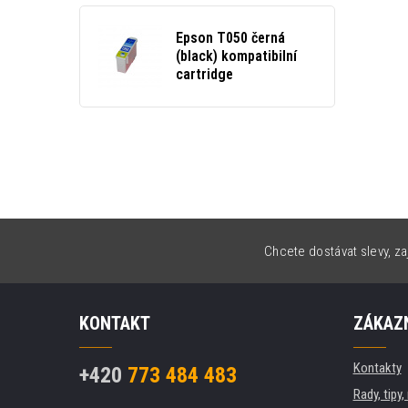
Epson T050 černá
(black) kompatibilní
cartridge
Chcete dostávat slevy, za
KONTAKT
ZÁKAZN
Kontakty
+420
773 484 483
Rady, tipy