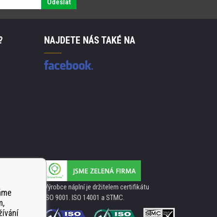
Odeslat
?
NAJDETE NÁS TAKÉ NA
Výrobce náplní je držitelem certifikátu
váme
ISO 9001. ISO 14001 a STMC.
m,
žívání