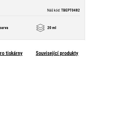
Náš kód:
TBEPT0482
barva
20 ml
ro tiskárny
Související produkty