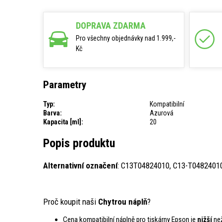
DOPRAVA ZDARMA
Pro všechny objednávky nad 1.999,-
Kč
Parametry
Typ:
Kompatibilní
Barva:
Azurová
Kapacita [ml]:
20
Popis produktu
Alternativní označení
: C13T04824010, C13-T04824010
Proč koupit naši
Chytrou náplň
?
Cena kompatibilní náplně pro tiskárny Epson je
nižší
než