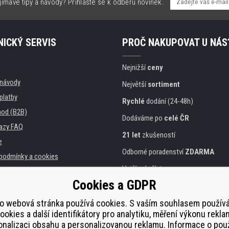
jímavé tipy a návody? Přihlašte se k odběru novinek.
ICKÝ SERVIS
PROČ NAKUPOVAT U NÁS
Nejnižší
ceny
, návody
Největší
sortiment
platby
Rychlé
dodání (24-48h)
od (B2B)
Dodáváme po
celé ČR
azy FAQ
21 let
zkušeností
e
Odborné poradenství
ZDARMA
podmínky a cookies
Vstřícný přístup
Cookies a GDPR
Zlatý
certifikát
Heureka
a instituce
tiskáren
o webová stránka používá cookies. S vaším souhlasem použí
Bezpečné
on-line platby
ookies a další identifikátory pro analytiku, měření výkonu rekla
lnění
nalizaci obsahu a personalizovanou reklamu. Informace o pou