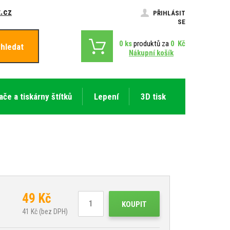
.cz
PŘIHLÁSIT
SE
0
ks
produktů za
0
Kč
hledat
Nákupní košík
ače a tiskárny štítků
Lepení
3D tisk
49
Kč
KOUPIT
41
Kč (bez DPH)