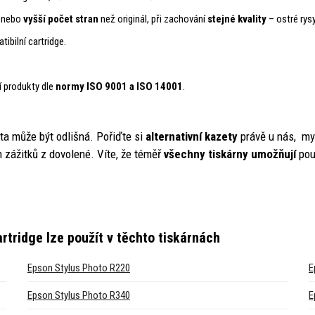
ý nebo
vyšší počet stran
než originál, při zachování
stejné kvality
– ostré rysy
ibilní cartridge.
í produkty dle
normy ISO 9001 a ISO 14001
.
ita může být odlišná. Pořiďte si
alternativní kazety
právě u nás, m
ážitků z dovolené. Víte, že téměř
všechny tiskárny umožňují
pou
artridge
lze použít v těchto tiskárnách
Epson Stylus Photo R220
E
Epson Stylus Photo R340
E