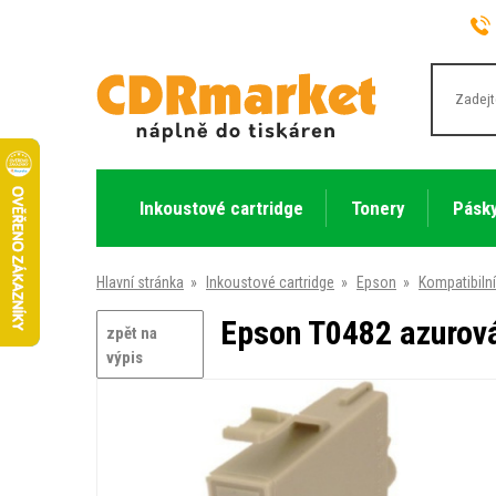
Inkoustové cartridge
Tonery
Pásky
Hlavní stránka
»
Inkoustové cartridge
»
Epson
»
Kompatibilní
Epson T0482 azurová
zpět na
výpis