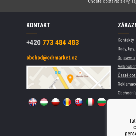
Chcete dostávat slevy, za
KONTAKT
ZÁKAZN
Kontakty
+420
773 484 483
Rady, tipy
obchod@cdrmarket.cz
Dopravy a 
Velkoobch
Časté dot
Reklamac
Obchodní 
GDPR
Pro firmy 
Pronájem 
Tat
c
Náhradní p
perso