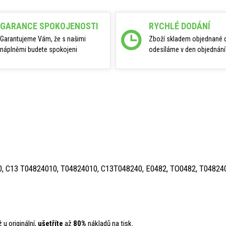
GARANCE SPOKOJENOSTI
RYCHLÉ DODÁNÍ
Garantujeme Vám, že s našimi
Zboží skladem objednané 
náplněmi budete spokojeni
odesíláme v den objednání
, C13 T04824010, T04824010, C13T048240, E0482, TO0482, T04824
 u originální,
ušetříte
až
80%
nákladů na tisk.