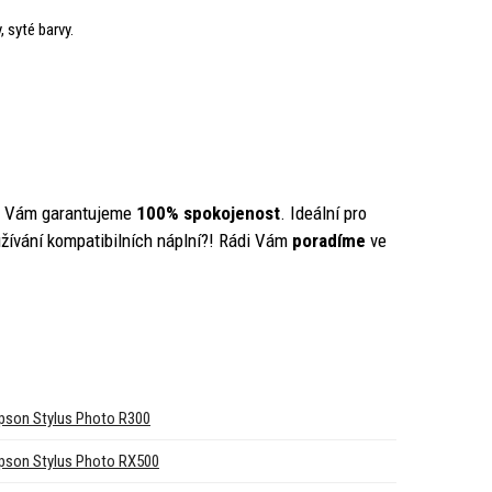
, syté barvy.
y Vám garantujeme
100% spokojenost
. Ideální pro
žívání kompatibilních náplní?! Rádi Vám
poradíme
ve
pson Stylus Photo R300
pson Stylus Photo RX500