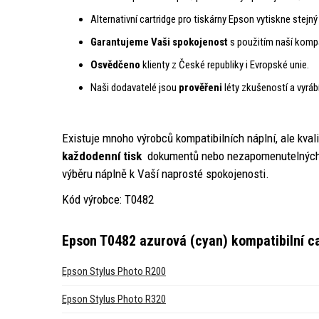
Alternativní cartridge pro tiskárny Epson vytiskne stejn
Garantujeme Vaši spokojenost
s použitím naší kompat
Osvědčeno
klienty z České republiky i Evropské unie.
Naši dodavatelé jsou
prověřeni
léty zkušeností a vyráb
Existuje mnoho výrobců kompatibilních náplní, ale kval
každodenní tisk
dokumentů nebo nezapomenutelných z
výběru náplně k Vaší naprosté spokojenosti.
Kód výrobce: T0482
Epson T0482 azurová (cyan) kompatibilní c
Epson Stylus Photo R200
Epson Stylus Photo R320