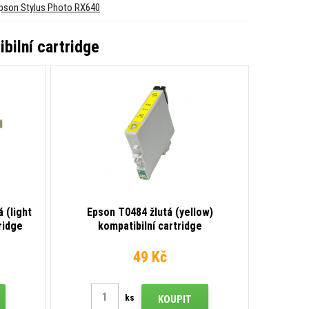
pson Stylus Photo RX640
bilní cartridge
 (light
Epson T0484 žlutá (yellow)
ridge
kompatibilní cartridge
49 Kč
ks
KOUPIT