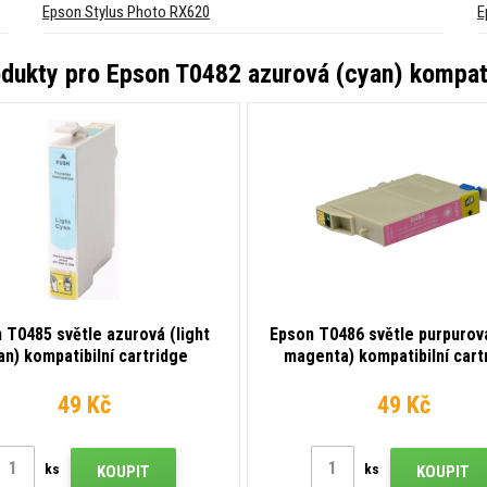
Epson Stylus Photo RX620
E
odukty pro
Epson T0482 azurová (cyan) kompati
 T0485 světle azurová (light
Epson T0486 světle purpurová
an) kompatibilní cartridge
magenta) kompatibilní cart
49 Kč
49 Kč
ks
ks
KOUPIT
KOUPIT