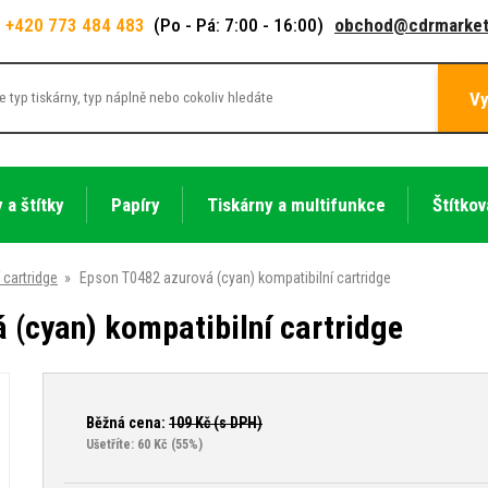
+420 773 484 483
(Po - Pá: 7:00 - 16:00)
obchod@cdrmarket
Vy
 a štítky
Papíry
Tiskárny a multifunkce
Štítkov
 cartridge
»
Epson T0482 azurová (cyan) kompatibilní cartridge
 (cyan) kompatibilní cartridge
Běžná cena:
109
Kč (s DPH)
Ušetříte: 60 Kč
(55%)