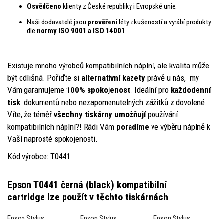
Osvědčeno
klienty z České republiky i Evropské unie.
Naši dodavatelé jsou
prověřeni
léty zkušeností a vyrábí produkty
dle
normy ISO 9001 a ISO 14001
.
Existuje mnoho výrobců kompatibilních náplní, ale kvalita může
být odlišná. Pořiďte si
alternativní kazety
právě u nás, my
Vám garantujeme
100% spokojenost
. Ideální pro
každodenní
tisk
dokumentů nebo nezapomenutelných zážitků z dovolené.
Víte, že téměř
všechny tiskárny umožňují
používání
kompatibilních náplní?! Rádi Vám
poradíme
ve výběru náplně k
Vaší naprosté spokojenosti.
Kód výrobce: T0441
Epson T0441 černá (black) kompatibilní
cartridge
lze použít v těchto tiskárnách
Epson Stylus
Epson Stylus
Epson Stylus