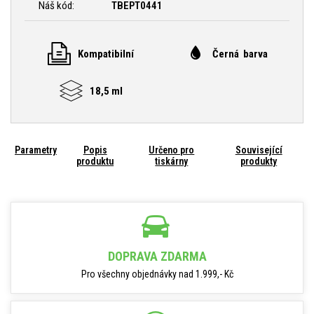
Náš kód:
TBEPT0441
Kompatibilní
Černá barva
18,5 ml
Parametry
Popis
Určeno pro
Související
produktu
tiskárny
produkty
DOPRAVA ZDARMA
Pro všechny objednávky nad 1.999,- Kč