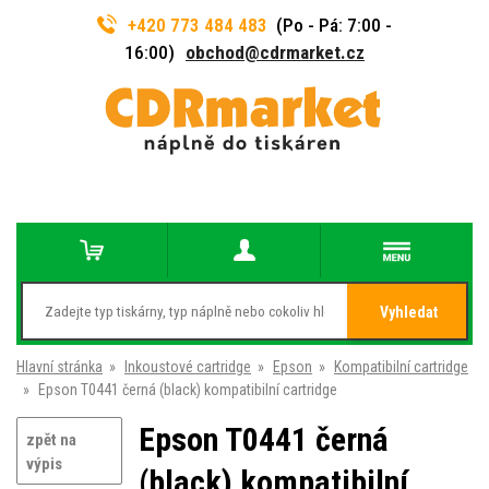
+420 773 484 483
(Po - Pá: 7:00 -
16:00)
obchod@cdrmarket.cz
Vyhledat
Hlavní stránka
»
Inkoustové cartridge
»
Epson
»
Kompatibilní cartridge
»
Epson T0441 černá (black) kompatibilní cartridge
Epson T0441 černá
zpět na
výpis
(black) kompatibilní