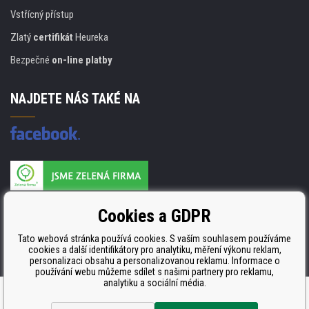
Vstřícný přístup
Zlatý
certifikát
Heureka
Bezpečné
on-line platby
NAJDETE NÁS TAKÉ NA
Výrobce náplní je držitelem certifikátu
Cookies a GDPR
ISO 9001. ISO 14001 a STMC.
Tato webová stránka používá cookies. S vaším souhlasem používáme
cookies a další identifikátory pro analytiku, měření výkonu reklam,
personalizaci obsahu a personalizovanou reklamu. Informace o
používání webu můžeme sdílet s našimi partnery pro reklamu,
analytiku a sociální média.
Tvorba a pronájem eshopů
BINARGON.cz