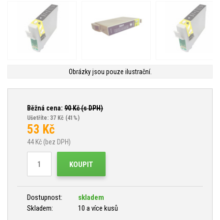
Obrázky jsou pouze ilustrační.
Běžná cena:
90
Kč (s DPH)
Ušetříte: 37 Kč
(41%)
53
Kč
44
Kč (bez DPH)
KOUPIT
Dostupnost:
skladem
Skladem:
10 a více kusů