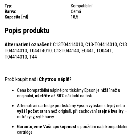
Typ:
Kompatibilní
Barva:
Černá
Kapacita [ml]:
18,5
Popis produktu
Alternativní označení
: C13T04414010, C13-T04414010, C13
T04414010, T04414010, C13T044140, E0441, TO0441,
T04414010, T44
Proč koupit naši
Chytrou náplň
?
Cena kompatibilní náplně pro tiskárny Epson je
nižší
než u
originální,
ušetříte
až
80%
nákladů na tisk.
Alternativní cartridge pro tiskárny Epson vytiskne stejný nebo
vyšší počet stran
než originál, při zachování
stejné kvality
–
ostré rysy, syté barvy.
Garantujeme Vaši spokojenost
s použitím naší kompatibilní
cartridge.