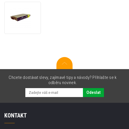
Epson
T0441
černá
(black)
kompatibilní
cartridge
Chcete dostávat slevy, zajímavé tipy a návody? Přihlašte se k
odběru novinek.
Odeslat
KONTAKT