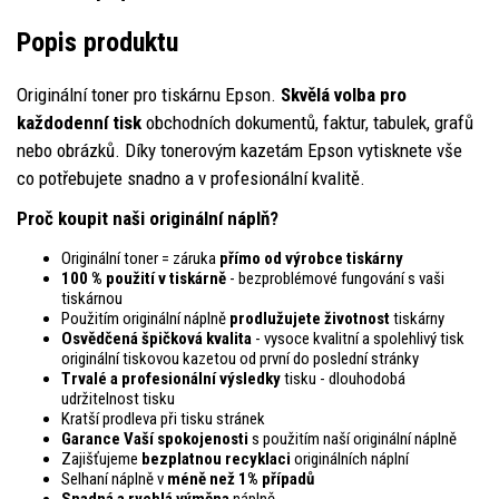
Popis produktu
Originální toner pro tiskárnu Epson.
Skvělá volba pro
každodenní tisk
obchodních dokumentů, faktur, tabulek, grafů
nebo obrázků. Díky tonerovým kazetám Epson vytisknete vše
co potřebujete snadno a v profesionální kvalitě.
Proč koupit naši originální náplň?
Originální toner = záruka
přímo od výrobce tiskárny
100 % použití v tiskárně
- bezproblémové fungování s vaši
tiskárnou
Použitím originální náplně
prodlužujete životnost
tiskárny
Osvědčená špičková kvalita
- vysoce kvalitní a spolehlivý tisk
originální tiskovou kazetou od první do poslední stránky
Trvalé a profesionální výsledky
tisku - dlouhodobá
udržitelnost tisku
Kratší prodleva při tisku stránek
Garance Vaší spokojenosti
s použitím naší originální náplně
Zajišťujeme
bezplatnou recyklaci
originálních náplní
Selhaní náplně v
méně než 1% případů
Snadná a rychlá výměna
náplně