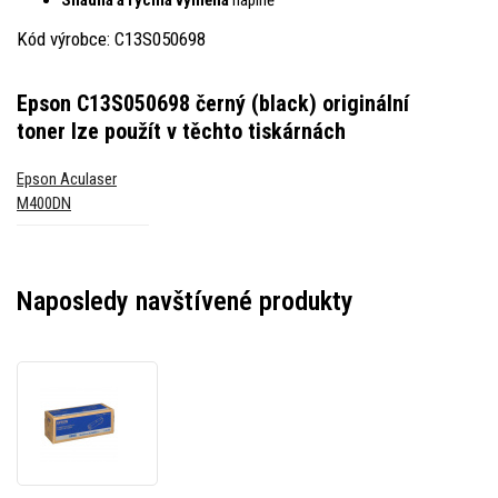
Kód výrobce: C13S050698
Epson C13S050698 černý (black) originální
toner
lze použít v těchto tiskárnách
Epson Aculaser
M400DN
Naposledy navštívené produkty
Epson
C13S050698
černý
(black)
originální