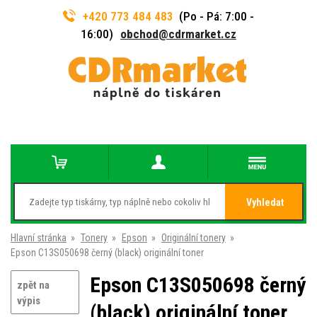
+420 773 484 483
(Po - Pá: 7:00 -
16:00)
obchod@cdrmarket.cz
Vyhledat
Hlavní stránka
»
Tonery
»
Epson
»
Originální tonery
»
Epson C13S050698 černý (black) originální toner
Epson C13S050698 černý
zpět na
výpis
(black) originální toner