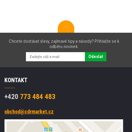
toner
Chcete dostávat slevy, zajímavé tipy a návody? Přihlašte se k
odběru novinek.
Odeslat
KONTAKT
+420
773 484 483
obchod@cdrmarket.cz