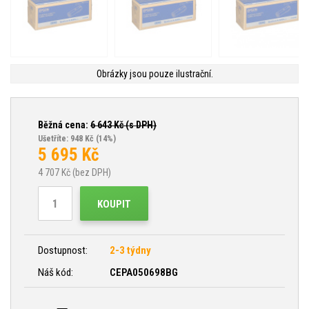
Obrázky jsou pouze ilustrační.
Běžná cena:
6 643
Kč (s DPH)
Ušetříte: 948 Kč
(14%)
5 695
Kč
4 707
Kč (bez DPH)
KOUPIT
Dostupnost:
2-3 týdny
Náš kód:
CEPA050698BG