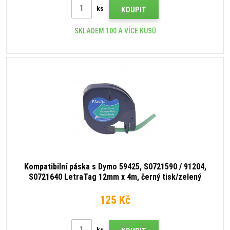
ks
KOUPIT
SKLADEM 100 A VÍCE KUSŮ
Kompatibilní páska s Dymo 59425, S0721590 / 91204,
S0721640 LetraTag 12mm x 4m, černý tisk/zelený
podklad
125 Kč
ks