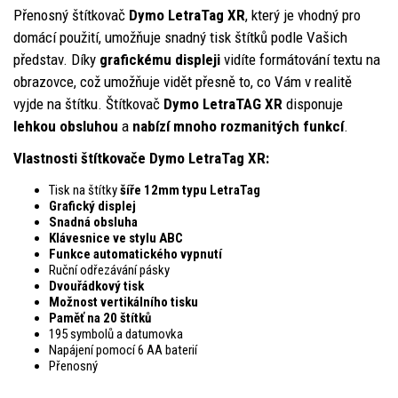
Přenosný štítkovač
Dymo LetraTag XR
, který je vhodný pro
domácí použití, umožňuje snadný tisk štítků podle Vašich
představ. Díky
grafickému displeji
vidíte formátování textu na
obrazovce, což umožňuje vidět přesně to, co Vám v realitě
vyjde na štítku. Štítkovač
Dymo
LetraTAG XR
disponuje
lehkou obsluhou
a
nabízí mnoho rozmanitých funkcí
.
Vlastnosti štítkovače Dymo LetraTag XR:
Tisk na štítky
šíře 12mm typu LetraTag
Grafický displej
Snadná obsluha
Klávesnice ve stylu ABC
Funkce automatického vypnutí
Ruční odřezávání pásky
Dvouřádkový tisk
Možnost vertikálního tisku
Paměť na 20 štítků
195 symbolů a datumovka
Napájení pomocí 6 AA baterií
Přenosný