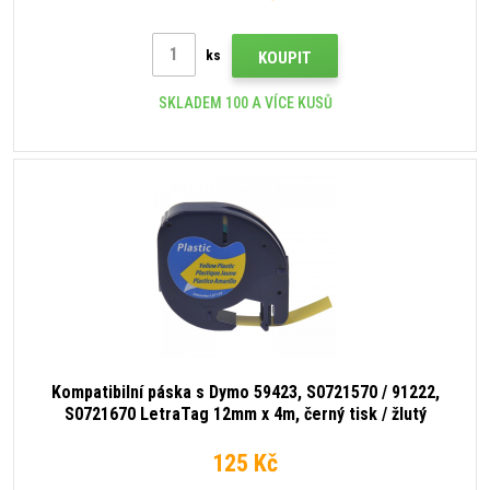
ks
KOUPIT
SKLADEM 100 A VÍCE KUSŮ
Kompatibilní páska s Dymo 59423, S0721570 / 91222,
S0721670 LetraTag 12mm x 4m, černý tisk / žlutý
podklad
125 Kč