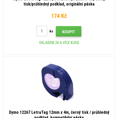
tisk/průhledný podklad, originální páska
174 Kč
ks
KOUPIT
SKLADEM 20 A VÍCE KUSŮ
Dymo 12267 LetraTag 12mm x 4m, černý tisk / průhledný
podklad, kompatibilní páska