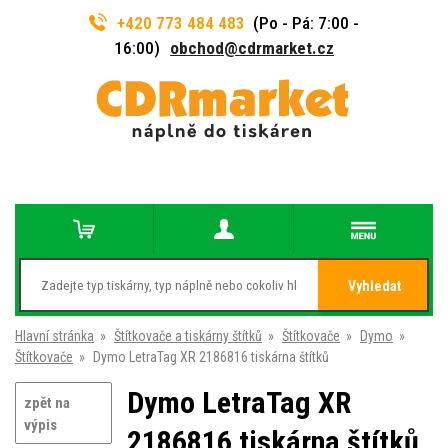
+420 773 484 483
(Po - Pá: 7:00 -
16:00)
obchod@cdrmarket.cz
Vyhledat
Hlavní stránka
»
Štítkovače a tiskárny štítků
»
Štítkovače
»
Dymo
»
Štítkovače
»
Dymo LetraTag XR 2186816 tiskárna štítků
Dymo LetraTag XR
zpět na
výpis
2186816 tiskárna štítků