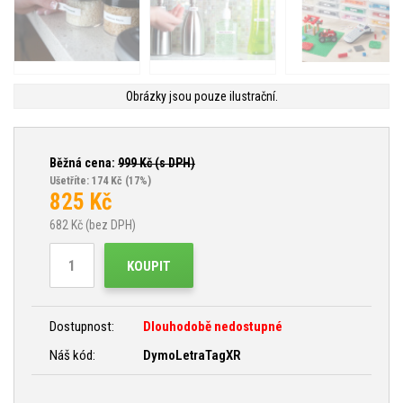
Obrázky jsou pouze ilustrační.
Běžná cena:
999
Kč (s DPH)
Ušetříte: 174 Kč
(17%)
825
Kč
682
Kč (bez DPH)
KOUPIT
Dostupnost:
Dlouhodobě nedostupné
Náš kód:
DymoLetraTagXR