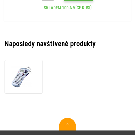
SKLADEM 100 A VÍCE KUSŮ
Naposledy navštívené produkty
Dymo
LetraTag
XR
2186816
tiskárna
štítků