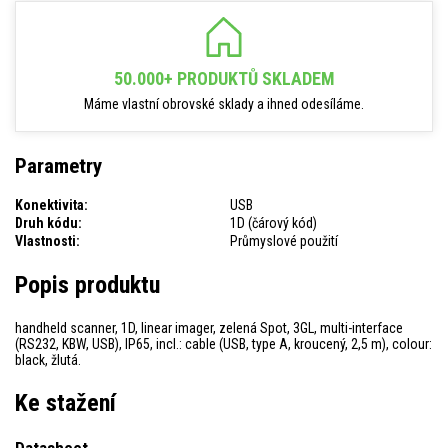
50.000+ PRODUKTŮ SKLADEM
Máme vlastní obrovské sklady a ihned odesíláme.
Parametry
Konektivita:
USB
Druh kódu:
1D (čárový kód)
Vlastnosti:
Průmyslové použití
Popis produktu
handheld scanner, 1D, linear imager, zelená Spot, 3GL, multi-interface
(RS232, KBW, USB), IP65, incl.: cable (USB, type A, kroucený, 2,5 m), colour:
black, žlutá.
Ke stažení
Datasheet