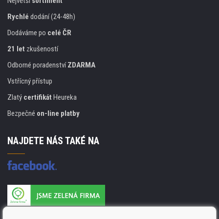
Největší
sortiment
Rychlé
dodání (24-48h)
Dodáváme po
celé ČR
21 let
zkušeností
Odborné poradenství
ZDARMA
Vstřícný přístup
Zlatý
certifikát
Heureka
Bezpečné
on-line platby
NAJDETE NÁS TAKÉ NA
Výrobce náplní je držitelem certifikátu