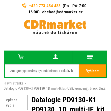
+420 773 484 483
(Po - Pá: 7:00 -
16:00)
obchod@cdrmarket.cz
Vyhledat
Hlavní stránka
»
Datalogic PD9130-K1 PD9130, 1D, multi-IF, kit (USB, kroucený), black, žlutá
Datalogic PD9130-K1
zpět na
výpis
PD9130, 1D, multi-IF, kit