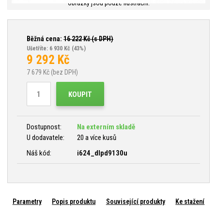
Obrázky jsou pouze ilustrační.
Běžná cena:
16 222
Kč (s DPH)
Ušetříte: 6 930 Kč
(43%)
9 292
Kč
7 679
Kč (bez DPH)
KOUPIT
Dostupnost:
Na externím skladě
U dodavatele:
20 a více kusů
Náš kód:
i624_dlpd9130u
Parametry
Popis produktu
Související produkty
Ke stažení