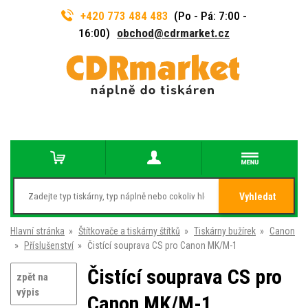
+420 773 484 483
(Po - Pá: 7:00 -
16:00)
obchod@cdrmarket.cz
Vyhledat
Hlavní stránka
»
Štítkovače a tiskárny štítků
»
Tiskárny bužírek
»
Canon
»
Příslušenství
»
Čistící souprava CS pro Canon MK/M-1
Čistící souprava CS pro
zpět na
výpis
Canon MK/M-1