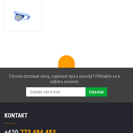
Čistící
souprava
CS
pro
Canon
MK/M-
1
Chcete dostávat slevy, zajímavé tipy a návody? Přihlašte se k
odběru novinek.
Odeslat
KONTAKT
+420
773 484 483