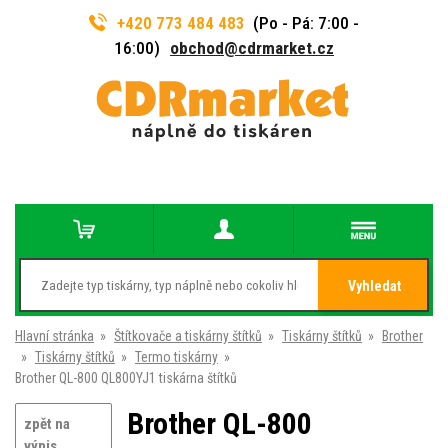
+420 773 484 483
(Po - Pá: 7:00 -
16:00)
obchod@cdrmarket.cz
Vyhledat
Hlavní stránka
»
Štítkovače a tiskárny štítků
»
Tiskárny štítků
»
Brother
»
Tiskárny štítků
»
Termo tiskárny
»
Brother QL-800 QL800YJ1 tiskárna štítků
Brother QL-800
zpět na
výpis