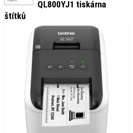
QL800YJ1 tiskárna
štítků