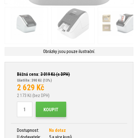
Obrázky jsou pouze ilustrační.
Běžná cena:
3 019
Kč (s DPH)
Ušetříte: 390 Kč
(13%)
2 629
Kč
2 173
Kč (bez DPH)
KOUPIT
Dostupnost:
Na dotaz
U dodavatele:
5 a více kusů