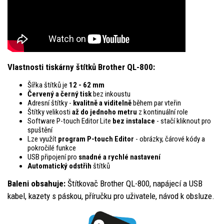
Vlastnosti tiskárny štítků Brother QL-800:
Šířka štítků je
12 - 62 mm
Červený a černý tisk
bez inkoustu
Adresní štítky -
kvalitně a viditelně
během par vteřin
Štítky velikosti
až do jednoho metru
z kontinuální role
Software P-touch Editor Lite
bez instalace
- stačí kliknout pro
spuštění
Lze využít
program P-touch Editor
- obrázky, čárové kódy a
pokročilé funkce
USB připojení pro
snadné a rychlé nastavení
Automatický odstřih
štítků
Baleni obsahuje:
Štítkovač Brother QL-800, napájecí a USB
kabel, kazety s páskou, příručku pro uživatele, návod k obsluze.