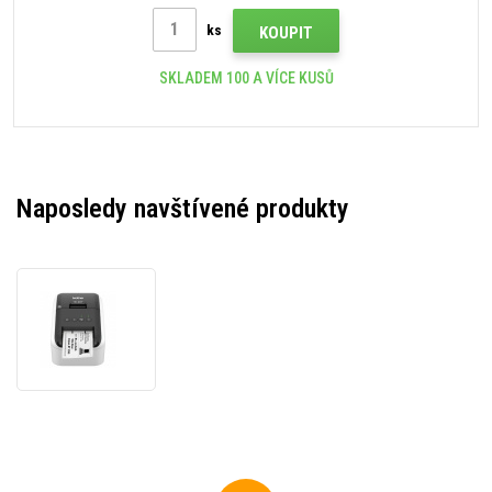
ks
KOUPIT
SKLADEM 100 A VÍCE KUSŮ
Naposledy navštívené produkty
Brother
QL-
800
QL800YJ1
tiskárna
štítků