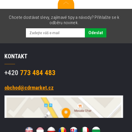
Chcete dostávat slevy, zajímavé tipy a návody? Přihlašte se k
odběru novinek.
Odeslat
KONTAKT
+420
773 484 483
obchod@cdrmarket.cz