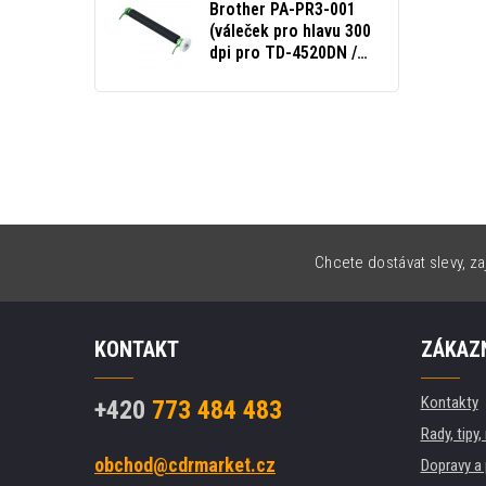
Brother PA-PR3-001
(váleček pro hlavu 300
dpi pro TD-4520DN /
4550DNWB)
Chcete dostávat slevy, za
KONTAKT
ZÁKAZN
Kontakty
+420
773 484 483
Rady, tipy
obchod@cdrmarket.cz
Dopravy a 