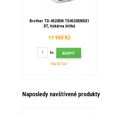
Brother TD-4520DN TD4520DNXX1
DT, tiskárna štítků
11 960 Kč
ks
KOUPIT
NA DOTAZ
Naposledy navštívené produkty