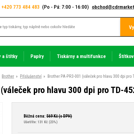
+420 773 484 483
(Po - Pá: 7:00 - 16:00)
obchod@cdrmarket
Vy
 a štítky
Papíry
Tiskárny a multifunkce
Štítkov
Brother
»
Příslušenství
»
Brother PA-PR3-001 (váleček pro hlavu 300 dpi pr
(váleček pro hlavu 300 dpi pro TD-
Běžná cena:
569
Kč (s DPH)
Ušetříte: 131 Kč
(23%)