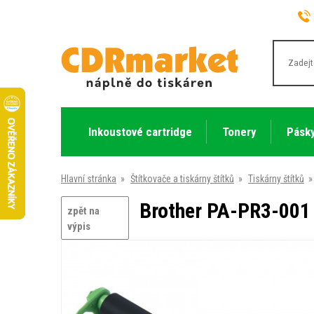
Inkoustové cartridge
Tonery
Pásky
Hlavní stránka
»
Štítkovače a tiskárny štítků
»
Tiskárny štítků
»
Brother PA-PR3-001 
zpět na
výpis