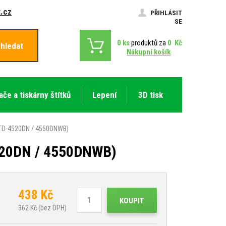
.cz
PŘIHLÁSIT
SE
0
ks
produktů za
0
Kč
hledat
Nákupní košík
ače a tiskárny štítků
Lepení
3D tisk
o TD-4520DN / 4550DNWB)
4520DN / 4550DNWB)
438
Kč
KOUPIT
362
Kč (bez DPH)