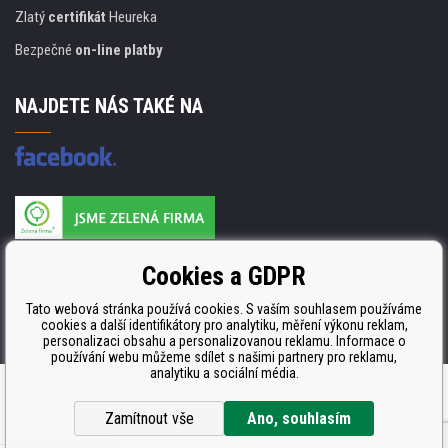
Zlatý
certifikát
Heureka
Bezpečné
on-line platby
NAJDETE NÁS TAKÉ NA
Výrobce náplní je držitelem certifikátu
Cookies a GDPR
ISO 9001. ISO 14001 a STMC.
Tato webová stránka používá cookies. S vaším souhlasem používáme
cookies a další identifikátory pro analytiku, měření výkonu reklam,
personalizaci obsahu a personalizovanou reklamu. Informace o
používání webu můžeme sdílet s našimi partnery pro reklamu,
analytiku a sociální média.
Eshopy
a
webové stránky
od
BINARGON.cz
Zamítnout vše
Ano, souhlasím