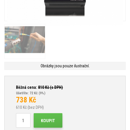
Obrázky jsou pouze ilustrační.
Běžná cena:
810
Kč (s DPH)
Ušetříte: 72 Kč
(9%)
738
Kč
610
Kč (bez DPH)
KOUPIT