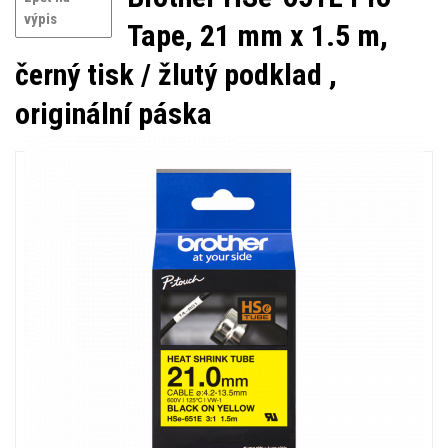
výpis
Tape, 21 mm x 1.5 m,
černý tisk / žlutý podklad ,
originální páska