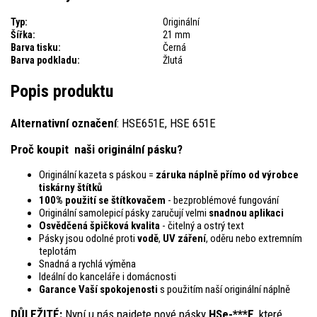
Typ:
Originální
Šířka:
21 mm
Barva tisku:
Černá
Barva podkladu:
Žlutá
Popis produktu
Alternativní označení
: HSE651E, HSE 651E
Proč koupit naši originální pásku?
Originální kazeta s páskou =
záruka náplně přímo od výrobce
tiskárny štítků
100% použití se štítkovačem
- bezproblémové fungování
Originální samolepicí pásky zaručují velmi
snadnou aplikaci
Osvědčená špičková kvalita
- čitelný a ostrý text
Pásky jsou odolné proti
vodě
,
UV záření
, oděru nebo extremním
teplotám
Snadná a rychlá výměna
Ideální do kanceláře i domácnosti
Garance Vaší spokojenosti
s použitím naší originální náplně
DŮLEŽITÉ:
Nyní u nás najdete nové pásky
HSe-***E
, které