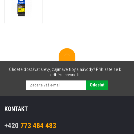
Brother
HSe-
651E
Pro
Tape,
21
mm
x
1.5
m,
černý
tisk
Chcete dostávat slevy, zajímavé tipy a návody? Přihlašte se k
/
odběru novinek.
žlutý
podklad
Odeslat
,
originální
páska
KONTAKT
+420
773 484 483