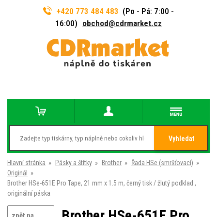
+420 773 484 483
(Po - Pá: 7:00 -
16:00)
obchod@cdrmarket.cz
Vyhledat
Hlavní stránka
»
Pásky a štítky
»
Brother
»
Řada HSe (smršťovací)
»
Originál
»
Brother HSe-651E Pro Tape, 21 mm x 1.5 m, černý tisk / žlutý podklad ,
originální páska
Brother HSe-651E Pro
zpět na