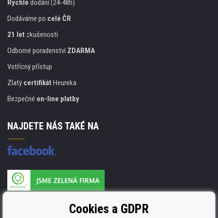
Rychlé
dodání (24-48h)
Dodáváme po
celé ČR
21 let
zkušeností
Odborné poradenství
ZDARMA
Vstřícný přístup
Zlatý
certifikát
Heureka
Bezpečné
on-line platby
NAJDETE NÁS TAKÉ NA
Výrobce náplní je držitelem certifikátu
Cookies a GDPR
ISO 9001. ISO 14001 a STMC.