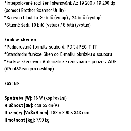
*Interpolované rozlišení skenování: Až 19 200 x 19 200 dpi
(pomocí Brother Scanner Utility)
*Barevná hloubka: 30 bitů (vstup) / 24 bitů (výstup)
*Stupně šedi: 10 bitů (vstup) / 8 bitů (výstup)
Funkce skeneru
*Podporované formáty souborů: PDF, JPEG, TIFF
*Standardní funkce: Sken do E-mailu, obrázku a souboru
*Funkce skenování: Automatické narovnání – pouze z ADF
(iPrint&Scan pro desktop)
Fax:
Ne
Spotřeba [W]:
16 W (kopírování)
Hlučnost [dB]:
cca 55 dB(A)
Rozměry [VxŠxH mm]:
183 × 390 × 343 mm
Hmotnost [kg]:
7,90 kg