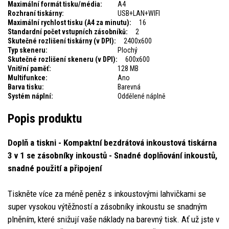
Maximální formát tisku/média:
A4
Rozhraní tiskárny:
USB+LAN+WIFI
Maximální rychlost tisku (A4 za minutu):
16
Standardní počet vstupních zásobníků:
2
Skutečné rozlišení tiskárny (v DPI):
2400x600
Typ skeneru:
Plochý
Skutečné rozlišení skeneru (v DPI):
600x600
Vnitřní paměť:
128 MB
Multifunkce:
Ano
Barva tisku:
Barevná
Systém náplní:
Oddělené náplně
Popis produktu
Doplň a tiskni - Kompaktní bezdrátová inkoustová tiskárna
3 v 1 se zásobníky inkoustů - Snadné doplňování inkoustů,
snadné použití a připojení
Tiskněte více za méně peněz s inkoustovými lahvičkami se
super vysokou výtěžností a zásobníky inkoustu se snadným
plněním, které snižují vaše náklady na barevný tisk. Ať už jste v