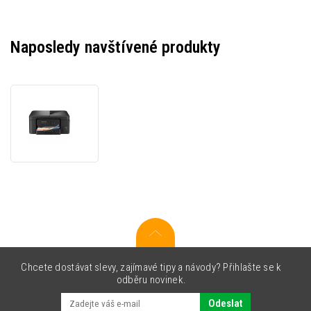
Naposledy navštívené produkty
Brother
DCP-
T730DW
DCPT730DWYJ1
inkoustová
multifunkce
Chcete dostávat slevy, zajímavé tipy a návody? Přihlašte se k
odběru novinek.
Odeslat