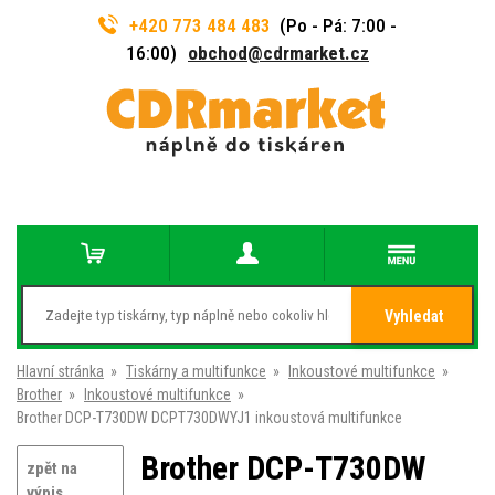
+420 773 484 483
(Po - Pá: 7:00 -
16:00)
obchod@cdrmarket.cz
Vyhledat
Hlavní stránka
»
Tiskárny a multifunkce
»
Inkoustové multifunkce
»
Brother
»
Inkoustové multifunkce
»
Brother DCP-T730DW DCPT730DWYJ1 inkoustová multifunkce
Brother DCP-T730DW
zpět na
výpis