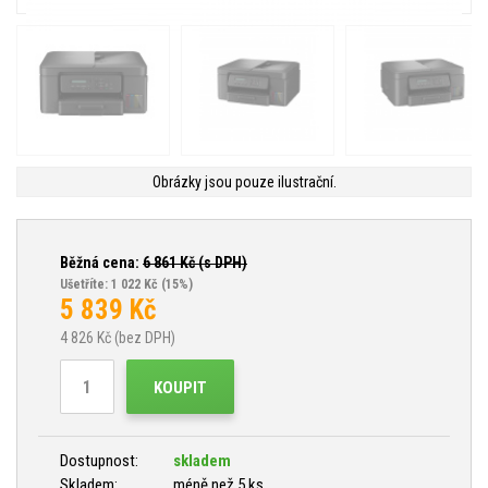
Obrázky jsou pouze ilustrační.
Běžná cena:
6 861
Kč (s DPH)
Ušetříte: 1 022 Kč
(15%)
5 839
Kč
4 826
Kč (bez DPH)
KOUPIT
Dostupnost:
skladem
Skladem:
méně než 5 ks