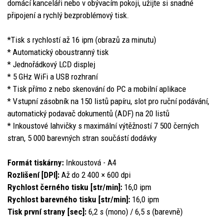
domácí kanceláři nebo v obývacím pokoji, užijte si snadné
připojení a rychlý bezproblémový tisk.
*Tisk s rychlostí až 16 ipm (obrazů za minutu)
* Automatický oboustranný tisk
* Jednořádkový LCD displej
* 5 GHz WiFi a USB rozhraní
* Tisk přímo z nebo skenování do PC a mobilní aplikace
* Vstupní zásobník na 150 listů papíru, slot pro ruční podávání,
automatický podavač dokumentů (ADF) na 20 listů
* Inkoustové lahvičky s maximální výtěžností 7 500 černých
stran, 5 000 barevných stran součástí dodávky
Formát tiskárny:
Inkoustová - A4
Rozlišení [DPI]:
Až do 2 400 × 600 dpi
Rychlost černého tisku [str/min]:
16,0 ipm
Rychlost barevného tisku [str/min]:
16,0 ipm
Tisk první strany [sec]:
6,2 s (mono) / 6,5 s (barevně)