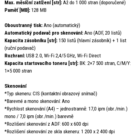
Max. měsíční zatížení [str]:
Až do 1 000 stran (doporučené)
Paměť [MB]:
128 MB
Oboustranný tisk:
Ano (automatický)
Automatický podavač pro skenování:
Ano (ADF, 20 listů)
Kapacita zásobníku [str]:
150 listů (hlavní zásobník) + 1 list
(ruční podavač)
Rozhraní:
USB 2.0, Wi-Fi 2,4/5 GHz, Wi-Fi Direct
Kapacita startovacího toneru [str]:
BK: 2×7 500 stran, C/M/Y:
1×5 000 stran
Skenování
*Typ skeneru: CIS (kontaktní obrazový snímač)
*Barevné a mono skenování: Ano
*Rychlost skenování (A4) – jednostranně: 17,0 ipm (obr./min.)
mono / 7,0 ipm (obr./min.) barevně
*Rozlišení skenování z ADF: 600 x 600 dpi
*Rozlišení skenování ze skla skeneru: 1 200 x 2 400 dpi