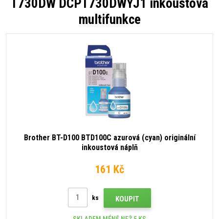
T730DW DCPT730DWYJ1 inkoustová
multifunkce
Brother BT-D100 BTD100C azurová (cyan) originální
inkoustová náplň
161 Kč
ks
KOUPIT