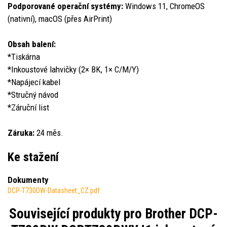
Podporované operační systémy:
Windows 11, ChromeOS
(nativní), macOS (přes AirPrint)
Obsah balení:
*Tiskárna
*Inkoustové lahvičky (2× BK, 1× C/M/Y)
*Napájecí kabel
*Stručný návod
*Záruční list
Záruka:
24 měs.
Ke stažení
Dokumenty
DCP-T730DW-Datasheet_CZ.pdf
Související produkty pro
Brother DCP-