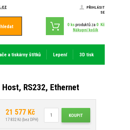
.cz
PŘIHLÁSIT
SE
0
ks
produktů za
0
Kč
hledat
Nákupní košík
ače a tiskárny štítků
Lepení
3D tisk
 Host, RS232, Ethernet
21 577
Kč
KOUPIT
17 832
Kč (bez DPH)