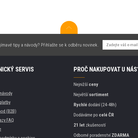
jímavé tipy a návody? Přihlašte se k odběru novinek.
ICKÝ SERVIS
PROČ NAKUPOVAT U NÁS
Nejnižší
ceny
, návody
Největší
sortiment
platby
Rychlé
dodání (24-48h)
od (B2B)
Dodáváme po
celé ČR
azy FAQ
21 let
zkušeností
e
Odborné poradenství
ZDARMA