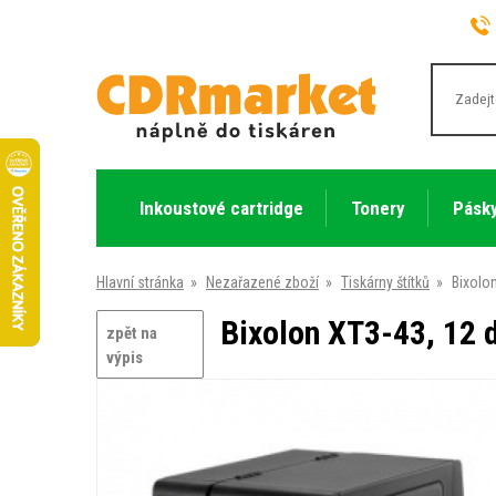
Inkoustové cartridge
Tonery
Pásky
Hlavní stránka
»
Nezařazené zboží
»
Tiskárny štítků
»
Bixolo
Bixolon XT3-43, 12 
zpět na
výpis