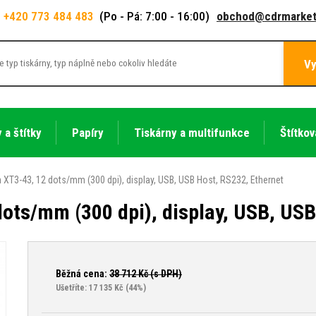
+420 773 484 483
(Po - Pá: 7:00 - 16:00)
obchod@cdrmarket
Vy
 a štítky
Papíry
Tiskárny a multifunkce
Štítkov
n XT3-43, 12 dots/mm (300 dpi), display, USB, USB Host, RS232, Ethernet
dots/mm (300 dpi), display, USB, USB
Běžná cena:
38 712
Kč (s DPH)
Ušetříte: 17 135 Kč
(44%)