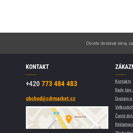
Chcete dostávat slevy, za
KONTAKT
ZÁKAZN
Kontakty
+420
773 484 483
Rady, tipy
obchod@cdrmarket.cz
Dopravy a 
Velkoobch
Časté dot
Reklamac