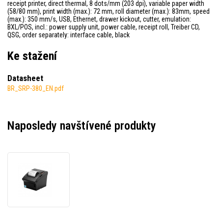
receipt printer, direct thermal, 8 dots/mm (203 dpi), variable paper width
(58/80 mm), print width (max.): 72 mm, roll diameter (max.): 83mm, speed
(max.): 350 mm/s, USB, Ethernet, drawer kickout, cutter, emulation:
BXL/POS, incl.: power supply unit, power cable, receipt roll, Treiber CD,
QSG, order separately: interface cable, black
Ke stažení
Datasheet
BR_SRP-380_EN.pdf
Naposledy navštívené produkty
Bixolon
SRP-
380
SRP-
382EK
pokladní