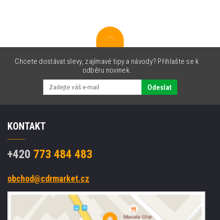
tiskárna,
USB,
Ethernet,
8
dots/mm
(203
Chcete dostávat slevy, zajímavé tipy a návody? Přihlašte se k
dpi),
odběru novinek.
cutter,
black
Odeslat
KONTAKT
+420
773 484 483
obchod@cdrmarket.cz