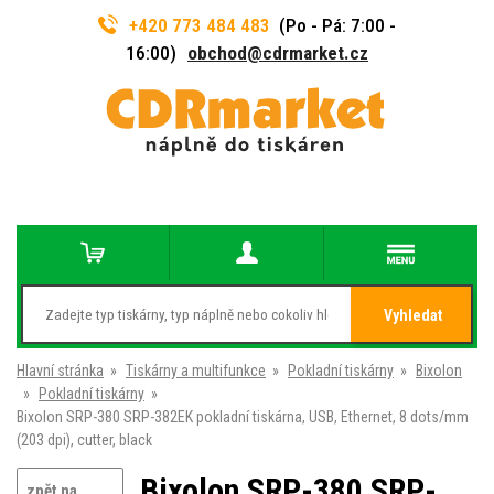
+420 773 484 483
(Po - Pá: 7:00 -
16:00)
obchod@cdrmarket.cz
Vyhledat
Hlavní stránka
»
Tiskárny a multifunkce
»
Pokladní tiskárny
»
Bixolon
»
Pokladní tiskárny
»
Bixolon SRP-380 SRP-382EK pokladní tiskárna, USB, Ethernet, 8 dots/mm
(203 dpi), cutter, black
Bixolon SRP-380 SRP-
zpět na