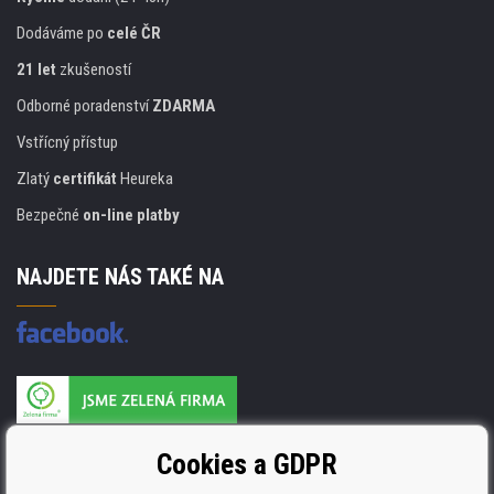
Dodáváme po
celé ČR
21 let
zkušeností
Odborné poradenství
ZDARMA
Vstřícný přístup
Zlatý
certifikát
Heureka
Bezpečné
on-line platby
NAJDETE NÁS TAKÉ NA
Výrobce náplní je držitelem certifikátu
Cookies a GDPR
ISO 9001. ISO 14001 a STMC.