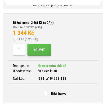
Obrázky jsou pouze ilustrační.
Běžná cena:
2 661
Kč (s DPH)
Ušetříte: 1 317 Kč
(49%)
1 344
Kč
1 111
Kč (bez DPH)
KOUPIT
Dostupnost:
Na externím skladě
U dodavatele:
50 a více kusů
Náš kód:
i624_z104523-113
Bílá barva