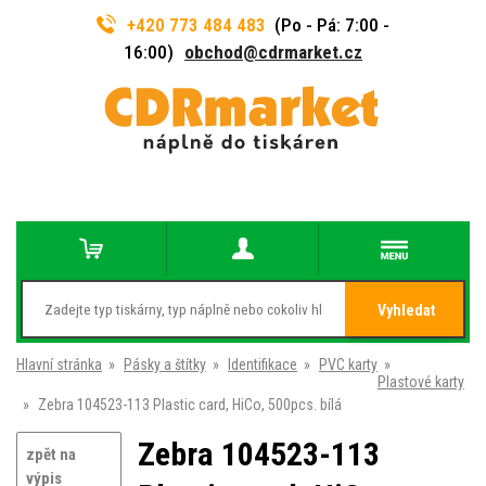
+420 773 484 483
(Po - Pá: 7:00 -
16:00)
obchod@cdrmarket.cz
Vyhledat
Hlavní stránka
»
Pásky a štítky
»
Identifikace
»
PVC karty
»
Plastové karty
»
Zebra 104523-113 Plastic card, HiCo, 500pcs. bílá
Zebra 104523-113
zpět na
výpis