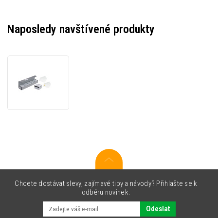
Naposledy navštívené produkty
Zebra
104523-
113
Plastic
card,
HiCo,
500pcs.
bílá
Chcete dostávat slevy, zajímavé tipy a návody? Přihlašte se k
odběru novinek.
Odeslat