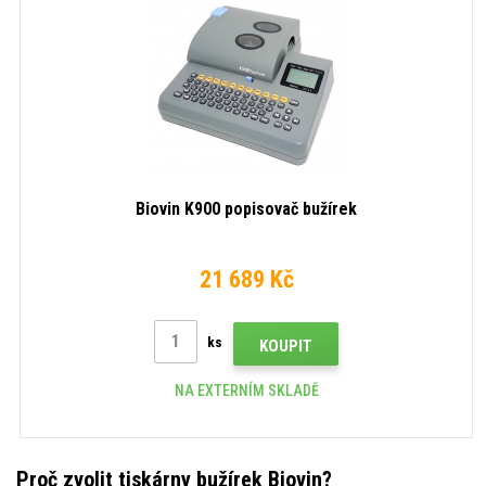
Biovin K900 popisovač bužírek
21 689 Kč
ks
KOUPIT
NA EXTERNÍM SKLADĚ
Proč zvolit tiskárny bužírek Biovin?