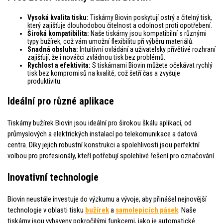
Vysoká kvalita tisku:
Tiskárny Biovin poskytují ostrý a čitelný tisk,
který zajišťuje dlouhodobou čitelnost a odolnost proti opotřebení.
Široká kompatibilita:
Naše tiskárny jsou kompatibilní s různými
typy bužírek, což vám umožní flexibilitu při výběru materiálů.
Snadná obsluha:
Intuitivní ovládání a uživatelsky přívětivé rozhraní
zajišťují, že i nováčci zvládnou tisk bez problémů.
Rychlost a efektivita:
S tiskárnami Biovin můžete očekávat rychlý
tisk bez kompromisů na kvalitě, což šetří čas a zvyšuje
produktivitu.
Ideální pro různé aplikace
Tiskárny bužírek Biovin jsou ideální pro širokou škálu aplikací, od
průmyslových a elektrických instalací po telekomunikace a datová
centra. Díky jejich robustní konstrukci a spolehlivosti jsou perfektní
volbou pro profesionály, kteří potřebují spolehlivé řešení pro označování.
Inovativní technologie
Biovin neustále investuje do výzkumu a vývoje, aby přinášel nejnovější
technologie v oblasti tisku
bužírek
a
samolepicích pásek
. Naše
tiskárny jsou vybaveny pokročilými funkcemi, jako je automatické