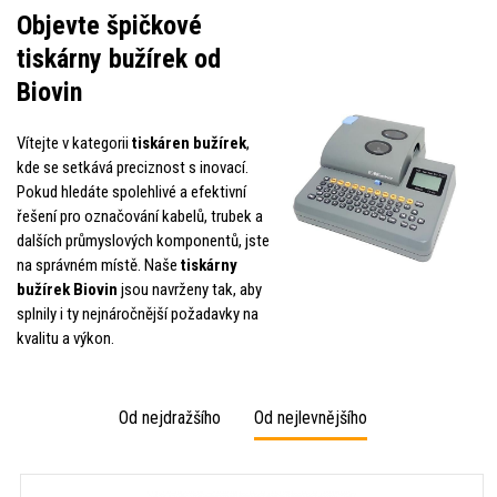
Objevte špičkové
tiskárny bužírek od
Biovin
Vítejte v kategorii
tiskáren bužírek
,
kde se setkává preciznost s inovací.
Pokud hledáte spolehlivé a efektivní
řešení pro označování kabelů, trubek a
dalších průmyslových komponentů, jste
na správném místě. Naše
tiskárny
bužírek Biovin
jsou navrženy tak, aby
splnily i ty nejnáročnější požadavky na
kvalitu a výkon.
Od nejdražšího
Od nejlevnějšího