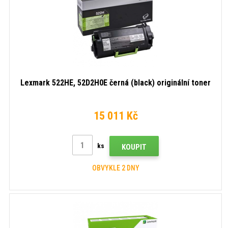
Lexmark 522HE, 52D2H0E černá (black) originální toner
15 011 Kč
ks
KOUPIT
OBVYKLE 2 DNY