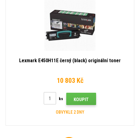
Lexmark E450H11E černý (black) originální toner
10 803 Kč
ks
KOUPIT
OBVYKLE 2 DNY