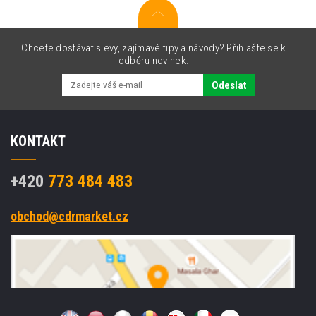
Chcete dostávat slevy, zajímavé tipy a návody? Přihlašte se k
odběru novinek.
Odeslat
KONTAKT
+420
773 484 483
obchod@cdrmarket.cz