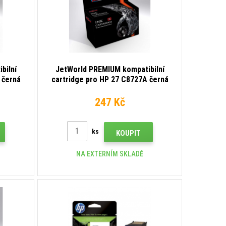
bilní
JetWorld PREMIUM kompatibilní
 černá
cartridge pro HP 27 C8727A černá
(black)
247 Kč
ks
KOUPIT
NA EXTERNÍM SKLADĚ