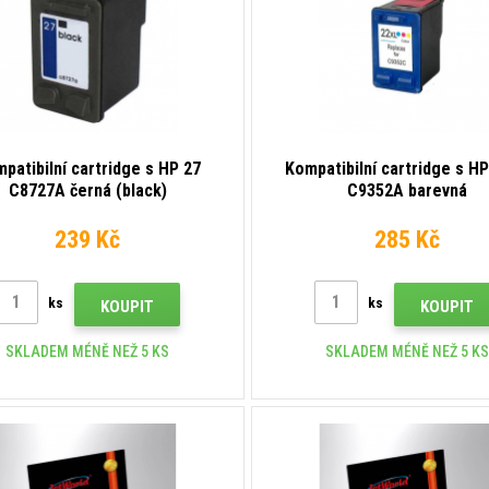
patibilní cartridge s HP 27
Kompatibilní cartridge s H
C8727A černá (black)
C9352A barevná
239 Kč
285 Kč
ks
ks
KOUPIT
KOUPIT
SKLADEM MÉNĚ NEŽ 5 KS
SKLADEM MÉNĚ NEŽ 5 KS