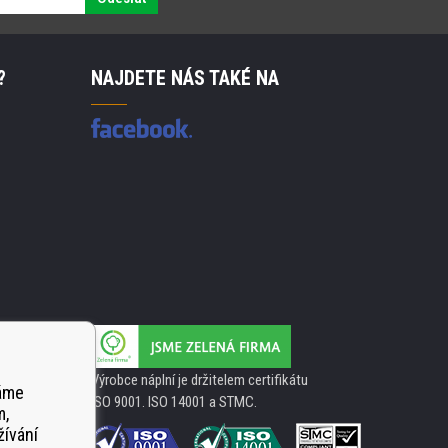
?
NAJDETE NÁS TAKÉ NA
Výrobce náplní je držitelem certifikátu
váme
ISO 9001. ISO 14001 a STMC.
m,
žívání