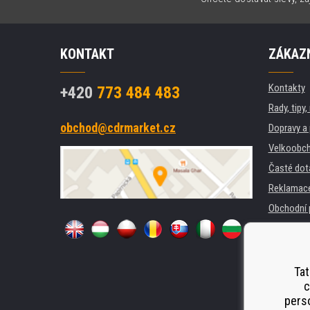
KONTAKT
ZÁKAZN
Kontakty
+420
773 484 483
Rady, tipy
obchod@cdrmarket.cz
Dopravy a 
Velkoobch
Časté dot
Reklamac
Obchodní 
GDPR
Pro firmy 
Pronájem 
Tat
c
Náhradní p
perso
Odstoupen