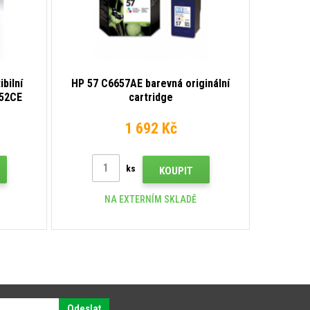
bilní
HP 57 C6657AE barevná originální
352CE
cartridge
1 692 Kč
ks
KOUPIT
NA EXTERNÍM SKLADĚ
Odeslat