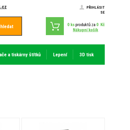
.cz
PŘIHLÁSIT
SE
0
ks
produktů za
0
Kč
hledat
Nákupní košík
ače a tiskárny štítků
Lepení
3D tisk