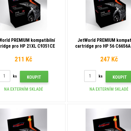
World PREMIUM kompatibilní
JetWorld PREMIUM kompati
tridge pro HP 21XL C9351CE
cartridge pro HP 56 C6656A
černá (black)
(black)
211 Kč
247 Kč
ks
ks
KOUPIT
KOUPIT
NA EXTERNÍM SKLADĚ
NA EXTERNÍM SKLADĚ