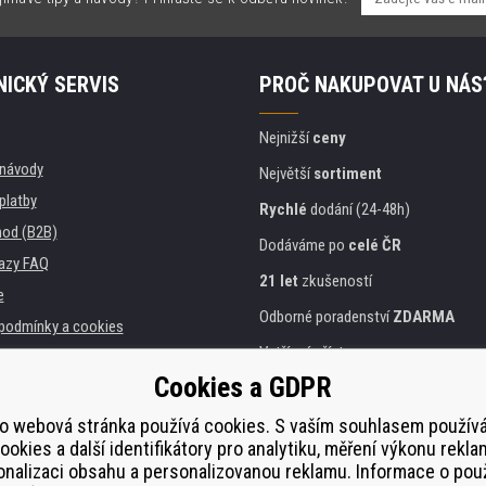
ICKÝ SERVIS
PROČ NAKUPOVAT U NÁS
Nejnižší
ceny
, návody
Největší
sortiment
platby
Rychlé
dodání (24-48h)
od (B2B)
Dodáváme po
celé ČR
azy FAQ
21 let
zkušeností
e
Odborné poradenství
ZDARMA
podmínky a cookies
Vstřícný přístup
Cookies a GDPR
Zlatý
certifikát
Heureka
a instituce
tiskáren
Bezpečné
on-line platby
o webová stránka používá cookies. S vaším souhlasem použí
ookies a další identifikátory pro analytiku, měření výkonu rekla
lnění
nalizaci obsahu a personalizovanou reklamu. Informace o pou
í od smlouvy