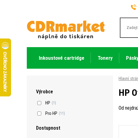
Inkoustové cartridge
Tonery
Pásky
Hlavní strá
HP O
Výrobce
HP
(1)
Od nejdra
Pro HP
(11)
Dostupnost