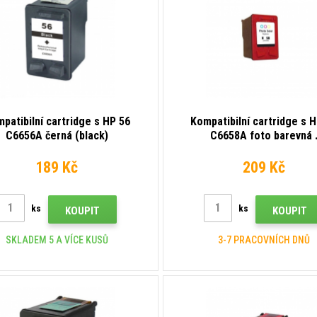
patibilní cartridge s HP 56
Kompatibilní cartridge s 
C6656A černá (black)
C6658A foto barevná 
189 Kč
209 Kč
ks
ks
KOUPIT
KOUPIT
SKLADEM 5 A VÍCE KUSŮ
3-7 PRACOVNÍCH DNŮ