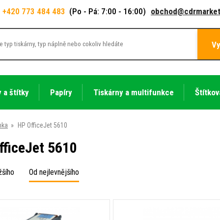
+420 773 484 483
(Po - Pá: 7:00 - 16:00)
obchod@cdrmarket
Vy
 a štítky
Papíry
Tiskárny a multifunkce
Štítkov
nka
»
HP OfficeJet 5610
fficeJet 5610
žšího
Od nejlevnějšího