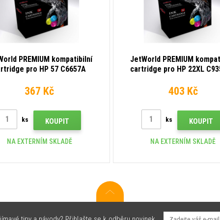
World PREMIUM kompatibilní
JetWorld PREMIUM kompati
rtridge pro HP 57 C6657A
cartridge pro HP 22XL C9
barevná
barevná
367 Kč
403 Kč
ks
ks
KOUPIT
KOUPIT
NA EXTERNÍM SKLADĚ
NA EXTERNÍM SKLADĚ
jímavé tipy a návody? Přihlašte se k odběru novinek.