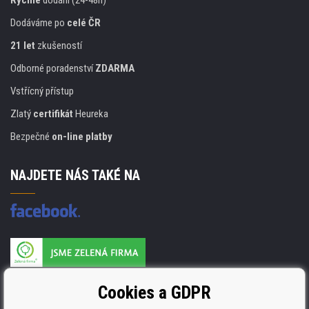
Rychlé
dodání (24-48h)
Dodáváme po
celé ČR
21 let
zkušeností
Odborné poradenství
ZDARMA
Vstřícný přístup
Zlatý
certifikát
Heureka
Bezpečné
on-line platby
NAJDETE NÁS TAKÉ NA
Výrobce náplní je držitelem certifikátu
Cookies a GDPR
ISO 9001. ISO 14001 a STMC.