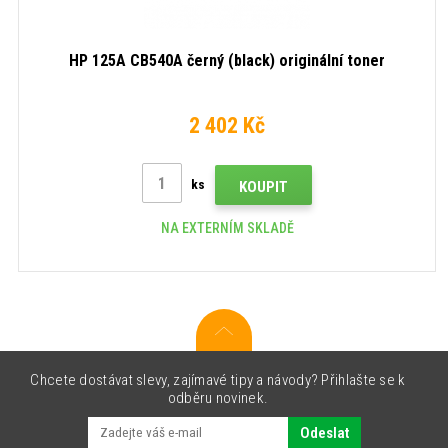
HP 125A CB540A černý (black) originální toner
2 402 Kč
ks
KOUPIT
NA EXTERNÍM SKLADĚ
Chcete dostávat slevy, zajímavé tipy a návody? Přihlašte se k
odběru novinek.
Odeslat