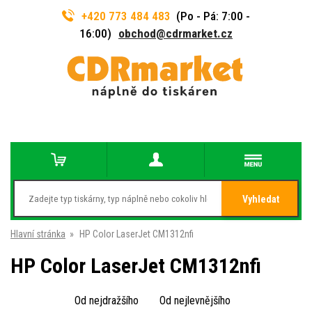
+420 773 484 483
(Po - Pá: 7:00 -
16:00)
obchod@cdrmarket.cz
Vyhledat
Hlavní stránka
»
HP Color LaserJet CM1312nfi
HP Color LaserJet CM1312nfi
Od nejdražšího
Od nejlevnějšího