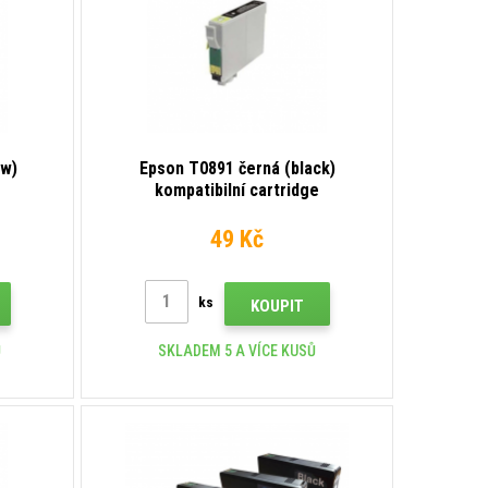
ow)
Epson T0891 černá (black)
e
kompatibilní cartridge
49 Kč
ks
KOUPIT
Ů
SKLADEM 5 A VÍCE KUSŮ