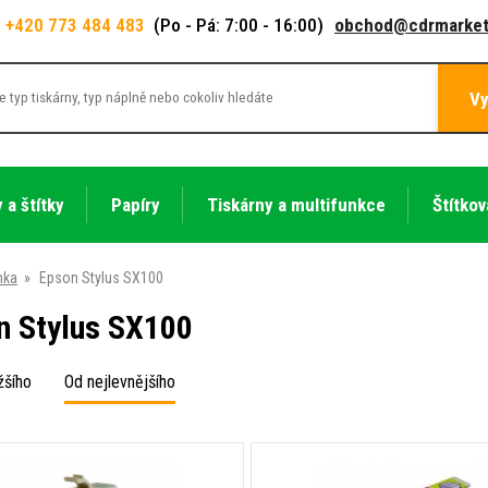
+420 773 484 483
(Po - Pá: 7:00 - 16:00)
obchod@cdrmarket
Vy
 a štítky
Papíry
Tiskárny a multifunkce
Štítkov
nka
»
Epson Stylus SX100
n Stylus SX100
žšího
Od nejlevnějšího