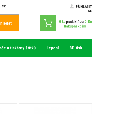
.cz
PŘIHLÁSIT
SE
0
ks
produktů za
0
Kč
hledat
Nákupní košík
ače a tiskárny štítků
Lepení
3D tisk