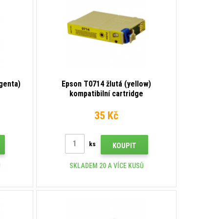
genta)
Epson T0714 žlutá (yellow)
e
kompatibilní cartridge
35 Kč
ks
KOUPIT
Ů
SKLADEM 20 A VÍCE KUSŮ