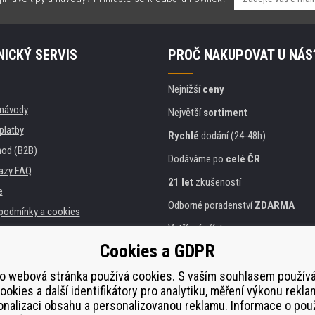
ICKÝ SERVIS
PROČ NAKUPOVAT U NÁS
Nejnižší
ceny
, návody
Největší
sortiment
platby
Rychlé
dodání (24-48h)
od (B2B)
Dodáváme po
celé ČR
azy FAQ
21 let
zkušeností
e
Odborné poradenství
ZDARMA
podmínky a cookies
Vstřícný přístup
Cookies a GDPR
Zlatý
certifikát
Heureka
a instituce
tiskáren
Bezpečné
on-line platby
o webová stránka používá cookies. S vaším souhlasem použí
ookies a další identifikátory pro analytiku, měření výkonu rekla
lnění
nalizaci obsahu a personalizovanou reklamu. Informace o pou
í od smlouvy