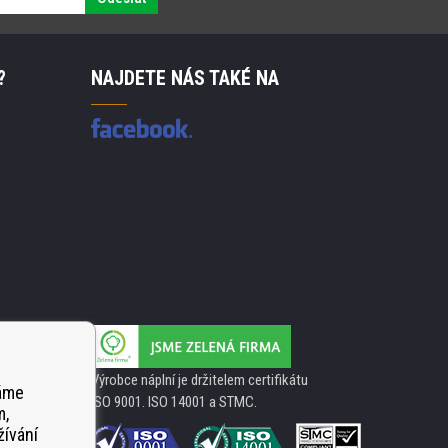
?
NAJDETE NÁS TAKÉ NA
Výrobce náplní je držitelem certifikátu
váme
ISO 9001. ISO 14001 a STMC.
m,
žívání