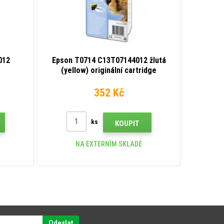
012
Epson T0714 C13T07144012 žlutá
(yellow) originální cartridge
352 Kč
ks
KOUPIT
NA EXTERNÍM SKLADĚ
Odeslat