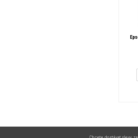
Eps
Chcete dostávat slevy, za