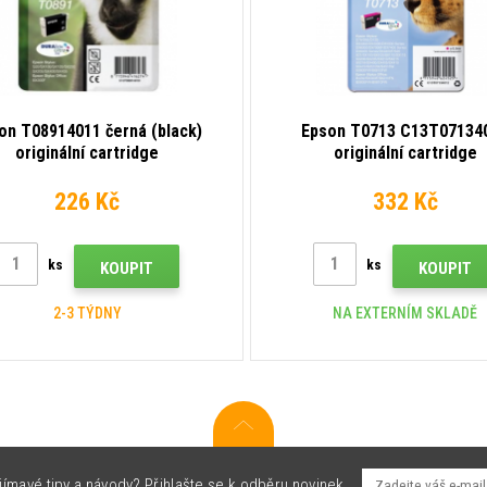
on T08914011 černá (black)
Epson T0713 C13T07134
originální cartridge
originální cartridge
226 Kč
332 Kč
ks
ks
KOUPIT
KOUPIT
2-3 TÝDNY
NA EXTERNÍM SKLADĚ
jímavé tipy a návody? Přihlašte se k odběru novinek.