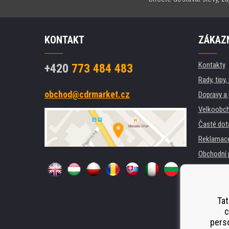
KONTAKT
ZÁKAZN
Kontakty
+420
773 484 483
Rady, tipy
obchod@cdrmarket.cz
Dopravy a 
Velkoobch
Časté dot
Reklamac
Obchodní 
GDPR
Pro firmy 
Pronájem 
Tat
c
Náhradní p
perso
Odstoupen