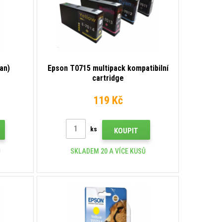
an)
Epson T0715 multipack kompatibilní
e
cartridge
119 Kč
ks
KOUPIT
Ů
SKLADEM 20 A VÍCE KUSŮ